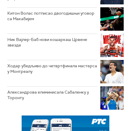
Китон Волас потписао двогодишњи уговор
са Макабијем
Ник Вајлер-Баб нови кошаркаш Црвене
звезде
Ходар убедљиво до четвртфинала мастерса
у Монтреалу
Александрова елиминисала Сабаленку у
Торонту