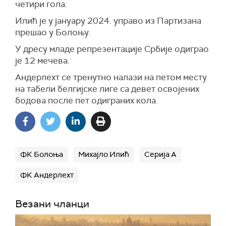
четири гола.
Илић је у јануару 2024. управо из Партизана
прешао у Болоњу.
У дресу младе репрезентације Србије одиграо
је 12 мечева.
Андерлехт се тренутно налази на петом месту
на табели белгијске лиге са девет освојених
бодова после пет одиграних кола.
ФК Болоња
Михајло Илић
Серија А
ФК Андерлехт
Везани чланци