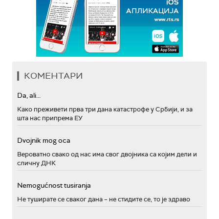
КОМЕНТАРИ
Da, ali...
Како преживети прва три дана катастрофе у Србији, и за
шта нас припрема ЕУ
Dvojnik mog oca
Вероватно свако од нас има свог двојника са којим дели и
сличну ДНК
Nemogućnost tusiranja
Не туширате се сваког дана – не стидите се, то је здраво