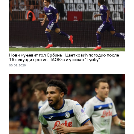
Нови муњевит гол Србина - Цветковић погодио после
16 секунди против ПАОК-а и утишао "Тумбу"
06. 08. 2026.