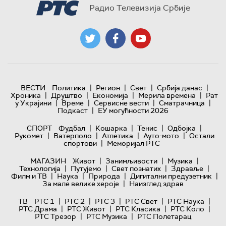
Радио Телевизија Србије
|
|
|
|
ВЕСТИ
Политика
Регион
Свет
Србија данас
|
|
|
|
Хроника
Друштво
Економија
Мерила времена
Рат
|
|
|
|
у Украјини
Време
Сервисне вести
Сматрачница
|
Подкаст
ЕУ могућности 2026
|
|
|
|
СПОРТ
Фудбал
Кошарка
Тенис
Одбојка
|
|
|
|
Рукомет
Ватерполо
Атлетика
Ауто-мото
Остали
|
спортови
Меморијал РТС
|
|
|
МАГАЗИН
Живот
Занимљивости
Музика
|
|
|
|
Технологијa
Путујемо
Свет познатих
Здравље
|
|
|
|
Филм и ТВ
Наука
Природа
Дигитални предузетник
|
За мале велике хероје
Наизглед здрав
|
|
|
|
|
ТВ
РТС 1
РТС 2
РТС 3
РТС Свет
РТС Наука
|
|
|
|
РТС Драма
РТС Живот
РТС Класика
РТС Коло
|
|
РТС Трезор
РТС Музика
РТС Полетарац