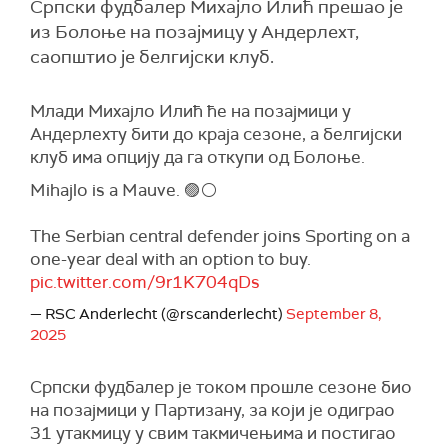
Српски фудбалер Михајло Илић прешао је
из Болоње на позајмицу у Андерлехт,
саопштио је белгијски клуб.
Млади Михајло Илић ће на позајмици у
Андерлехту бити до краја сезоне, а белгијски
клуб има опцију да га откупи од Болоње.
Mihajlo is a Mauve. 🟣⚪
The Serbian central defender joins Sporting on a
one-year deal with an option to buy.
pic.twitter.com/9r1K704qDs
— RSC Anderlecht (@rscanderlecht)
September 8,
2025
Српски фудбалер је током прошле сезоне био
на позајмици у Партизану, за који је одиграо
31 утакмицу у свим такмичењима и постигао