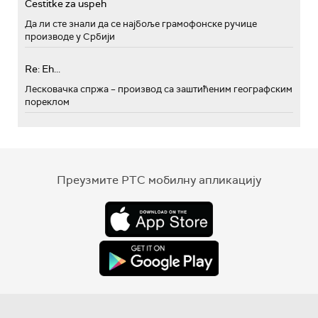
Cestitke za uspeh
Да ли сте знали да се најбоље грамофонске ручице
производе у Србији
Re: Eh...
Лесковачка спржа – производ са заштићеним географским
пореклом
Преузмите РТС мобилну апликацију