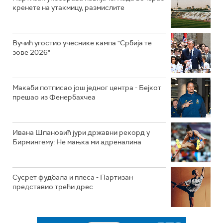
кренете на утакмицу, размислите
Вучић угостио учеснике кампа "Србија те
зове 2026"
Макаби потписао још једног центра - Бејкот
прешао из Фенербахчеа
Ивана Шпановић јури државни рекорд у
Бирмингему: Не мањка ми адреналина
Сусрет фудбала и плеса - Партизан
представио трећи дрес