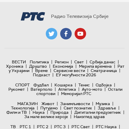
Радио Телевизија Србије
|
|
|
|
ВЕСТИ
Политика
Регион
Свет
Србија данас
|
|
|
|
Хроника
Друштво
Економија
Мерила времена
Рат
|
|
|
|
у Украјини
Време
Сервисне вести
Сматрачница
|
Подкаст
ЕУ могућности 2026
|
|
|
|
СПОРТ
Фудбал
Кошарка
Тенис
Одбојка
|
|
|
|
Рукомет
Ватерполо
Атлетика
Ауто-мото
Остали
|
спортови
Меморијал РТС
|
|
|
МАГАЗИН
Живот
Занимљивости
Музика
|
|
|
|
Технологијa
Путујемо
Свет познатих
Здравље
|
|
|
|
Филм и ТВ
Наука
Природа
Дигитални предузетник
|
За мале велике хероје
Наизглед здрав
|
|
|
|
|
ТВ
РТС 1
РТС 2
РТС 3
РТС Свет
РТС Наука