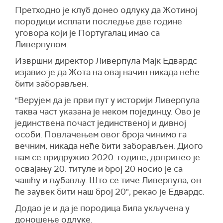
Претходно је клуб донео одлуку да Жотиној
породици исплати последње две године
уговора који је Португалац имао са
Ливерпулом.
Извршни директор Ливерпула Мајк Едвардс
изјавио је да Жота на овај начин никада неће
бити заборављен.
"Верујем да је први пут у историји Ливерпула
таква част указана је неком појединцу. Ово је
јединствена почаст јединственој и дивној
особи. Повлачењем овог броја чинимо га
вечним, никада неће бити заборављен. Диого
нам се придружио 2020. године, допринео је
освајању 20. титуле и број 20 носио је са
чашћу и љубављу. Што се тиче Ливерпула, он
ће заувек бити наш број 20", рекао је Едвардс.
Додао је и да је породица била укључена у
доношење одлуке.