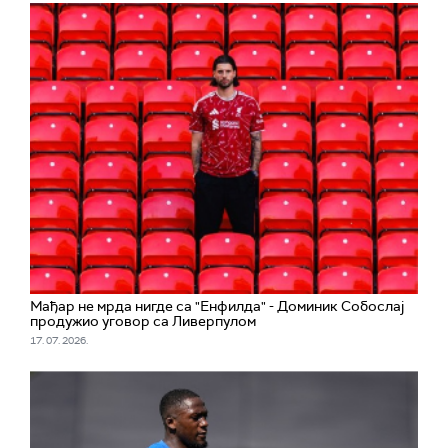
Мађар не мрда нигде са "Енфилда" - Доминик Собослај
продужио уговор са Ливерпулом
17. 07. 2026.