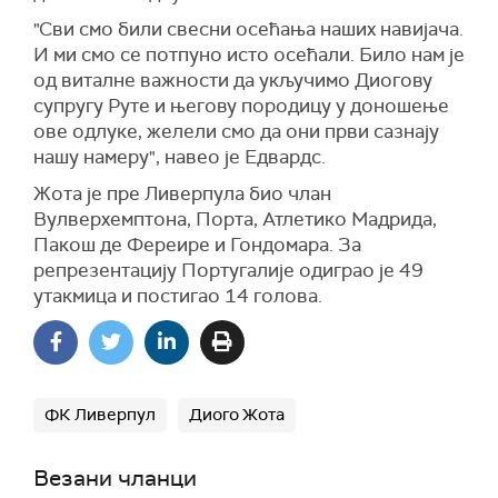
"Сви смо били свесни осећања наших навијача.
И ми смо се потпуно исто осећали. Било нам је
од виталне важности да укључимо Диогову
супругу Руте и његову породицу у доношење
ове одлуке, желели смо да они први сазнају
нашу намеру", навео је Едвардс.
Жота је пре Ливерпула био члан
Вулверхемптона, Порта, Атлетико Мадрида,
Пакош де Фереире и Гондомара. За
репрезентацију Португалије одиграо је 49
утакмица и постигао 14 голова.
ФК Ливерпул
Диого Жота
Везани чланци