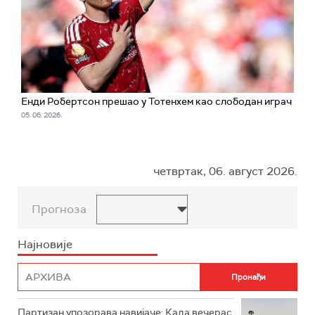
Енди Робертсон прешао у Тотенхем као слободан играч
05. 06. 2026.
четвртак, 06. август 2026.
Прогноза
Најновије
Партизан упозорава навијаче: Када вечерас