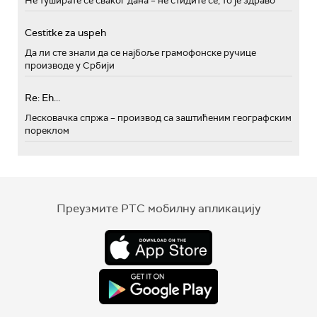
Не туширате се сваког дана – не стидите се, то је здраво
Cestitke za uspeh
Да ли сте знали да се најбоље грамофонске ручице
производе у Србији
Re: Eh...
Лесковачка спржа – производ са заштићеним географским
пореклом
Преузмите РТС мобилну апликацију