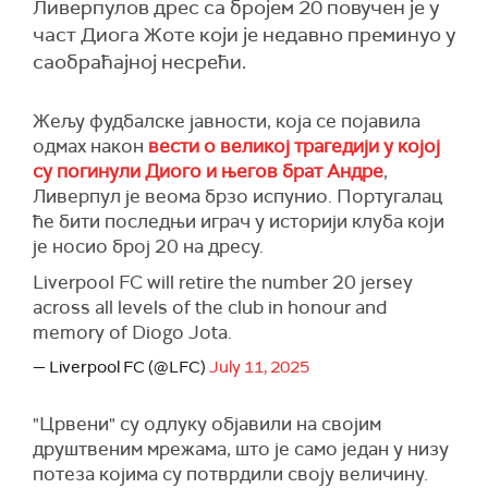
Ливерпулов дрес са бројем 20 повучен је у
част Диога Жоте који је недавно преминуо у
саобраћајној несрећи.
Жељу фудбалске јавности, која се појавила
одмах након
вести о великој трагедији у којој
су погинули Диого и његов брат Андре
,
Ливерпул је веома брзо испунио. Португалац
ће бити последњи играч у историји клуба који
је носио број 20 на дресу.
Liverpool FC will retire the number 20 jersey
across all levels of the club in honour and
memory of Diogo Jota.
— Liverpool FC (@LFC)
July 11, 2025
"Црвени" су одлуку објавили на својим
друштвеним мрежама, што је само један у низу
потеза којима су потврдили своју величину.