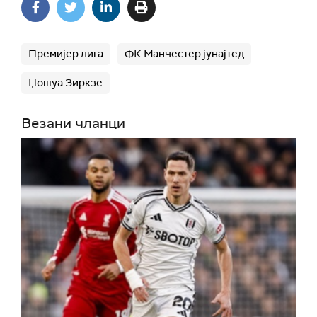
Премијер лига
ФК Манчестер јунајтед
Џошуа Зиркзе
Везани чланци