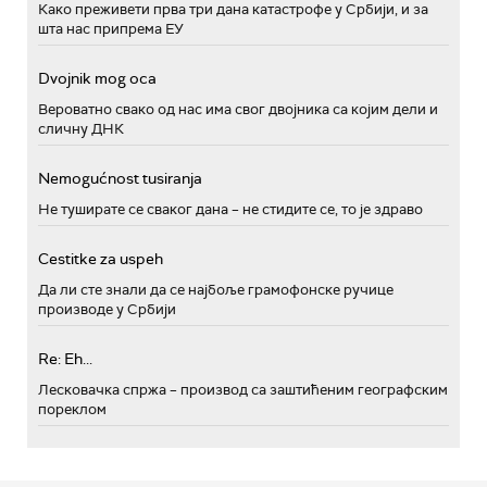
Како преживети прва три дана катастрофе у Србији, и за
шта нас припрема ЕУ
Dvojnik mog oca
Вероватно свако од нас има свог двојника са којим дели и
сличну ДНК
Nemogućnost tusiranja
Не туширате се сваког дана – не стидите се, то је здраво
Cestitke za uspeh
Да ли сте знали да се најбоље грамофонске ручице
производе у Србији
Re: Eh...
Лесковачка спржа – производ са заштићеним географским
пореклом