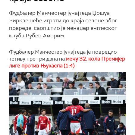
Фудбалер Манчестер јунајтеда Џошуа
Зиркзе неће играти до краја сезоне због
повреде, саопштио је менаџер енглеског
клуба Рубен Аморим.
Фудбалер Манчестер јунајтеда је повредио
тетиву пре три дана на
мечу 32. кола Премијер
лиге против Њукасла (1:4)
.