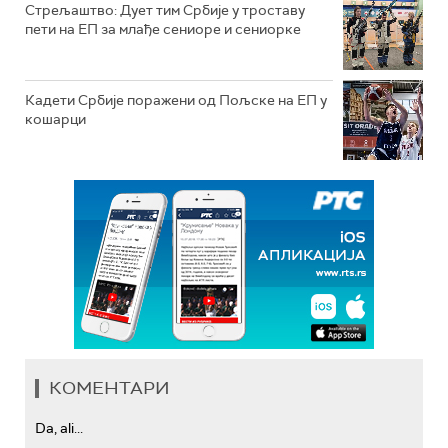
Стрељаштво: Дует тим Србије у троставу
пети на ЕП за млађе сениоре и сениорке
Кадети Србије поражени од Пољске на ЕП у
кошарци
КОМЕНТАРИ
Da, ali...