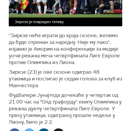
Зиркзе је повредио тетиву
"Зиркзе неће играти до краја сезоне, желимо
да буде спреман за наредну. Није му лако",
изјавио је Аморим на конференцији за медије
уочи реванш меча четвртфинала Лиге Европе
против Олимпика из Лиона.
Зиркзе (23) је ове сезоне одиграо 48
утакмица и постигао је седам голова за клуб из
Манчестера.
Фудбалери Јунајтеда дочекаће у четвртак од
21.00 час на "Олд трафорду" екипу Олимпика у
реванш дуелу четвртфинала Лиге Европе. У
првој утакмици, одиграној прошле недеље у
Лиону, било је 2:2.