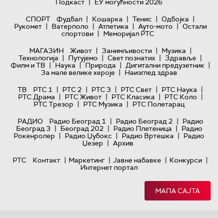
|
Подкаст
ЕУ могућности 2026
|
|
|
|
СПОРТ
Фудбал
Кошарка
Тенис
Одбојка
|
|
|
|
Рукомет
Ватерполо
Атлетика
Ауто-мото
Остали
|
спортови
Меморијал РТС
|
|
|
МАГАЗИН
Живот
Занимљивости
Музика
|
|
|
|
Технологијa
Путујемо
Свет познатих
Здравље
|
|
|
|
Филм и ТВ
Наука
Природа
Дигитални предузетник
|
За мале велике хероје
Наизглед здрав
|
|
|
|
|
ТВ
РТС 1
РТС 2
РТС 3
РТС Свет
РТС Наука
|
|
|
|
РТС Драма
РТС Живот
РТС Класика
РТС Коло
|
|
РТС Трезор
РТС Музика
РТС Полетарац
|
|
РАДИО
Радио Београд 1
Радио Београд 2
Радио
|
|
|
Београд 3
Београд 202
Радио Плетеница
Радио
|
|
|
Рокенролер
Радио Џубокс
Радио Вртешка
Радио
|
Џезер
Архив
|
|
|
|
РТС
Контакт
Маркетинг
Јавне набавке
Конкурси
Интернет портал
МАПА САЈТА