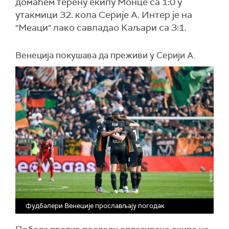
домаћем терену екипу Монце са 1:0 у
утакмици 32. кола Серије А. Интер је на
"Меаци" лако савладао Каљари са 3:1.
Венеција покушава да преживи у Серији А.
Фудбалери Венеције прослављају погодак