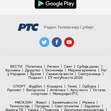
Радио Телевизија Србије
|
|
|
|
ВЕСТИ
Политика
Регион
Свет
Србија данас
|
|
|
|
Хроника
Друштво
Економија
Мерила времена
Рат
|
|
|
|
у Украјини
Време
Сервисне вести
Сматрачница
|
Подкаст
ЕУ могућности 2026
|
|
|
|
СПОРТ
Фудбал
Кошарка
Тенис
Одбојка
|
|
|
|
Рукомет
Ватерполо
Атлетика
Ауто-мото
Остали
|
спортови
Меморијал РТС
|
|
|
МАГАЗИН
Живот
Занимљивости
Музика
|
|
|
|
Технологијa
Путујемо
Свет познатих
Здравље
|
|
|
|
Филм и ТВ
Наука
Природа
Дигитални предузетник