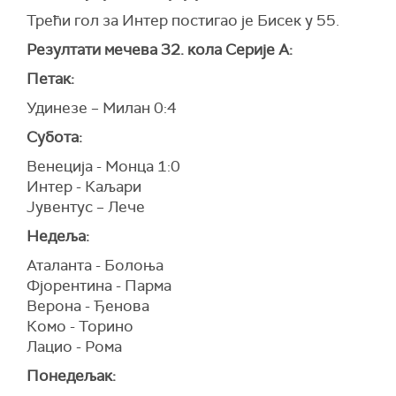
Трећи гол за Интер постигао је Бисек у 55.
Резултати мечева 32. кола Серије А:
Петак:
Удинезе – Милан 0:4
Субота:
Венеција - Монца 1:0
Интер - Каљари
Јувентус – Лече
Недеља:
Аталанта - Болоња
Фјорентина - Парма
Верона - Ђенова
Комо - Торино
Лацио - Рома
Понедељак: