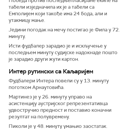
Победа против последњепласиране екипе на
табели изједначила их је а табели са
Емполијем који такође има 24 бода, али и
утакмицу мање.
Једини погодак на мечу постигао је Фила у 72.
минуту.
Исти фудбалер зарадио је и искључење у
последњем минуту судијске надокнаде пошто
је зарадио други жути картон.
Интер рутински са Каљаријем
Фудбалери Интера повели су у 13. минуту
поготком Арнаутовића.
Мартинез је у 26. минуту управо на
асистенцију аустријског репрезентативца
удвостручио предност и поставио коначни
резултат на полувремену.
Пиколи је у 48. минуту умањио заостатак.