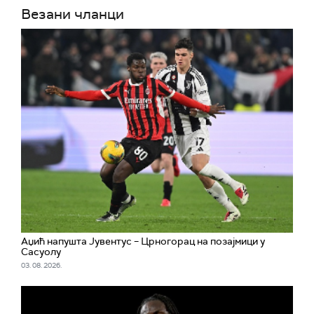
Везани чланци
Аџић напушта Јувентус – Црногорац на позајмици у
Сасуолу
03. 08. 2026.