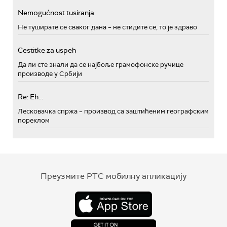
Nemogućnost tusiranja
Не туширате се сваког дана – не стидите се, то је здраво
Cestitke za uspeh
Да ли сте знали да се најбоље грамофонске ручице
производе у Србији
Re: Eh...
Лесковачка спржа – производ са заштићеним географским
пореклом
Преузмите РТС мобилну апликацију