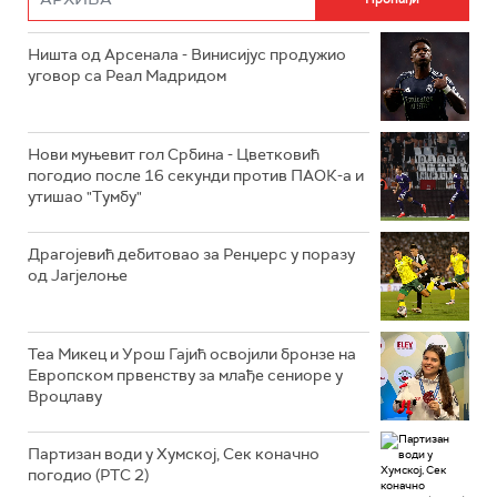
Ништа од Арсенала - Винисијус продужио
уговор са Реал Мадридом
Нови муњевит гол Србина - Цветковић
погодио после 16 секунди против ПАОК-а и
утишао "Тумбу"
Драгојевић дебитовао за Ренџерс у поразу
од Јагјелоње
Теа Микец и Урош Гајић освојили бронзе на
Европском првенству за млађе сениоре у
Вроцлаву
Партизан води у Хумској, Сек коначно
погодио (РТС 2)