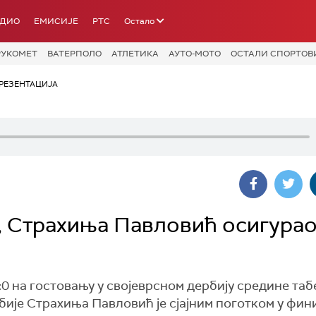
АДИО
ЕМИСИЈЕ
РТС
Остало
РУКОМЕТ
ВАТЕРПОЛО
АТЛЕТИКА
АУТО-МОТО
ОСТАЛИ СПОРТОВ
РЕЗЕНТАЦИЈА
, Страхиња Павловић осигура
0 на гостовању у својеврсном дербију средине таб
бије Страхиња Павловић је сјајним поготком у фин