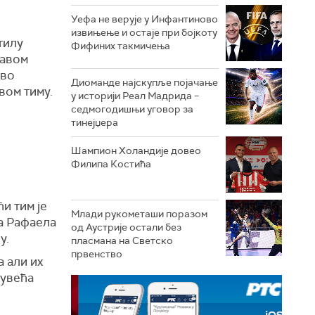
Уефа не верује у Инфантиново
извињење и остаје при бојкоту
тилу
Фифиних такмичења
лавом
иво
Диоманде најскупље појачање
вом тиму.
у историји Реал Мадрида –
седмогодишњи уговор за
тинејџера
Шампион Холандије довео
Филипа Костића
и тим је
Млади рукометаши поразом
а Рафаела
од Аустрије остали без
у.
пласмана на Светско
првенство
 али их
 увећа