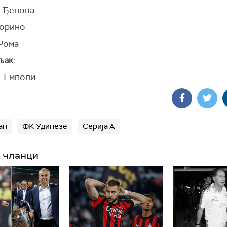
- Ђенова
Торино
 Рома
ак:
- Емполи
ан
ФК Удинезе
Серија А
 чланци