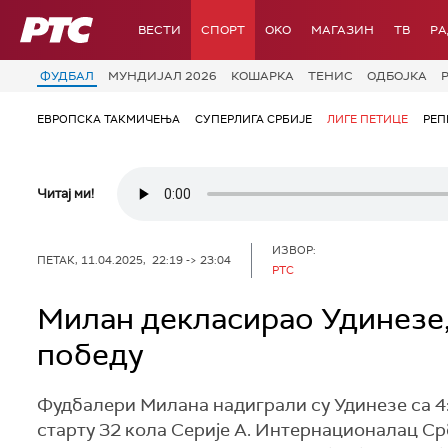
РТС
ВЕСТИ
СПОРТ
OKO
МАГАЗИН
ТВ
Р
ФУДБАЛ
МУНДИЈАЛ 2026
КОШАРКА
ТЕНИС
ОДБОЈКА
ЕВРОПСКА ТАКМИЧЕЊА
СУПЕРЛИГА СРБИЈЕ
ЛИГЕ ПЕТИЦЕ
РЕП
Читај ми!
ИЗВОР:
ПЕТАК, 11.04.2025, 22:19 -> 23:04
РТС
Милан декласирао Удинезе
победу
Фудбалери Милана надиграли су Удинезе са 4:
старту 32 кола Серије А. Интернационалац Ср