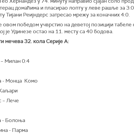
Тео Хернандез у 74. минуту направио сјајан соло прод
ерац домаћима и пласирао лопту у леве рашље за 3:0,
ту Тијани Реијндерс затресао мрежу за коначних 4:0.
 овом победом учврстио на деветој позицији табеле 
ој је Удинезе остао на 11. месту са 40 бодова.
и мечева 32. кола Серије А:
 – Милан 0:4
а - Монца Комо
 Каљари
с – Лече
а - Болоња
ина - Парма