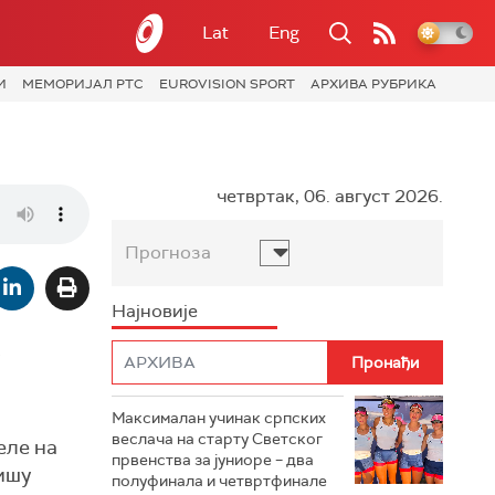
Lat
Eng
И
МЕМОРИЈАЛ РТС
EUROVISION SPORT
АРХИВА РУБРИКА
четвртак, 06. август 2026.
Прогноза
Најновије
о
Максималан учинак српских
веслача на старту Светског
еле на
првенства за јуниоре – два
ишу
полуфинала и четвртфинале