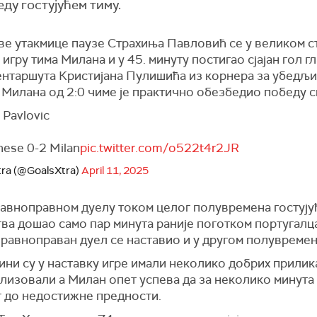
у гостујућем тиму.
ве утакмице паузе Страхиња Павловић се у великом с
 игру тима Милана и у 45. минуту постигао сјајан гол г
ентаршута Кристијана Пулишића из корнера за убедљ
Милана од 2:0 чиме је практично обезбедио победу с
 Pavlovic
nese 0-2 Milan
pic.twitter.com/o522t4r2JR
tra (@GoalsXtra)
April 11, 2025
равноправном дуелу током целог полувремена гостујућ
тва дошао само пар минута раније поготком португалц
 равноправан дуел се наставио и у другом полувремен
ни су у наставку игре имали неколико добрих прилика
лизовали а Милан опет успева да за неколико минута
т до недостижне предности.