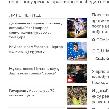
првог полувремена практично обезбедио побед
ЛИГЕ ПЕТИЦЕ
После д
вратио у
Диоманде најскупље појачање у
после ц
историји Реал Мадрида –
вођство 
седмогодишњи уговор за
тинејџера
⚽️ GOAL:
Из Арсенала у Евертон - Нергор
🇮🇹 Udi
жели значајнију улогу
— Goals X
Њукасл довео Немца на клупу –
У врло 
Јајсле нови тренер "сврака"
до вођс
Леаоа, а
И домаћи
Гимараеш у Арсеналу за 75
милиона фунти
нису реа
резулта