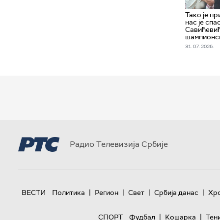
Тако је пр
нас је спа
Савићевић
шампионс
31. 07. 2026.
Радио Телевизија Србије
|
|
|
|
ВЕСТИ
Политика
Регион
Свет
Србија данас
Хр
|
|
СПОРТ
Фудбал
Кошарка
Тен