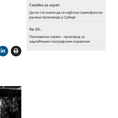
Cestitke za uspeh
Да ли сте знали да се најбоље грамофонске
ручице производе у Србији
Re: Eh...
Лесковачка спржа – производ са
заштићеним географским пореклом