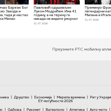
ичао Барези: Бог
Павловић одушевљен
Преминуо Фран
сио Звезде и
Луком Модрићем: Има 41
легендарни ка
а, тада је настао
годину, а на терену га
Милана и Итали
ки Милан
никада не видите уморног
31. 07. 2026.
31. 07. 2026.
Преузмите РТС мобилну апли
|
|
|
|
оника
Друштво
Економија
Мерила времена
Рат у Украји
ЕУ могућности 2026
|
|
|
|
|
|
ис
Одбојка
Рукомет
Ватерполо
Атлетика
Ауто-мото