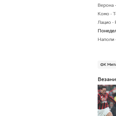
Верона 
Комо - 
Лацио -
Понедељ
Наполи 
ФК Мил
Везани