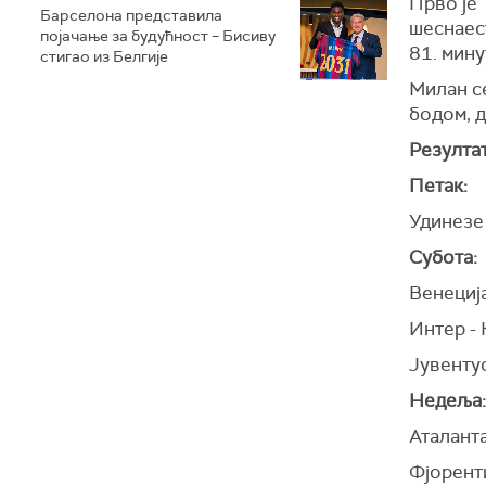
Прво је 
Барселона представила
шеснаест
појачање за будућност – Бисиву
81. мину
стигао из Белгије
Милан се
бодом, д
Резултат
Петак:
Удинезе
Субота:
Венециј
Интер -
Јувенту
Недеља:
Аталант
Фјорент