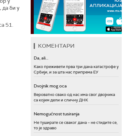
ор у
 да би у
са 51.
КОМЕНТАРИ
Da, ali...
Како преживети прва три дана катастрофе у
Србији, и за шта нас припрема ЕУ
Dvojnik mog oca
Вероватно свако од нас има свог двојника
са којим дели и сличну ДНК
Nemogućnost tusiranja
Не туширате се сваког дана – не стидите се,
то је здраво