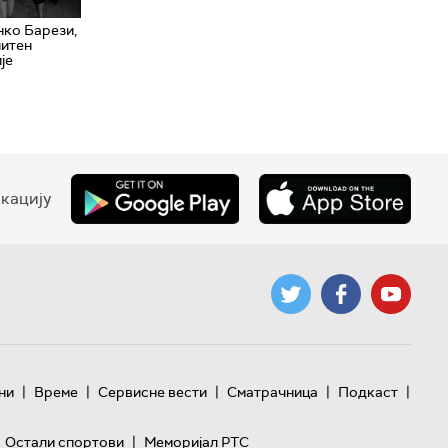
ко Барези,
питен
је
кацију
|
|
|
|
|
ни
Време
Сервисне вести
Сматрачница
Подкаст
|
Остали спортови
Меморијал РТС