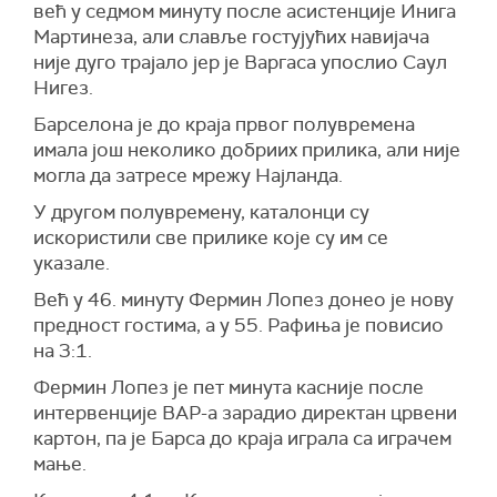
већ у седмом минуту после асистенције Инига
Мартинеза, али славље гостујућих навијача
није дуго трајало јер је Варгаса упослио Саул
Нигез.
Барселона је до краја првог полувремена
имала још неколико добриих прилика, али није
могла да затресе мрежу Најланда.
У другом полувремену, каталонци су
искористили све прилике које су им се
указале.
Већ у 46. минуту Фермин Лопез донео је нову
предност гостима, а у 55. Рафиња је повисио
на 3:1.
Фермин Лопез је пет минута касније после
интервенције ВАР-а зарадио директан црвени
картон, па је Барса до краја играла са играчем
мање.