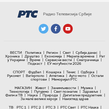
Радио Телевизија Србије
|
|
|
|
ВЕСТИ
Политика
Регион
Свет
Србија данас
|
|
|
|
Хроника
Друштво
Економија
Мерила времена
Рат
|
|
|
|
у Украјини
Време
Сервисне вести
Сматрачница
|
Подкаст
ЕУ могућности 2026
|
|
|
|
СПОРТ
Фудбал
Кошарка
Тенис
Одбојка
|
|
|
|
Рукомет
Ватерполо
Атлетика
Ауто-мото
Остали
|
спортови
Меморијал РТС
|
|
|
МАГАЗИН
Живот
Занимљивости
Музика
|
|
|
|
Технологијa
Путујемо
Свет познатих
Здравље
|
|
|
|
Филм и ТВ
Наука
Природа
Дигитални предузетник
|
За мале велике хероје
Наизглед здрав
|
|
|
|
|
ТВ
РТС 1
РТС 2
РТС 3
РТС Свет
РТС Наука