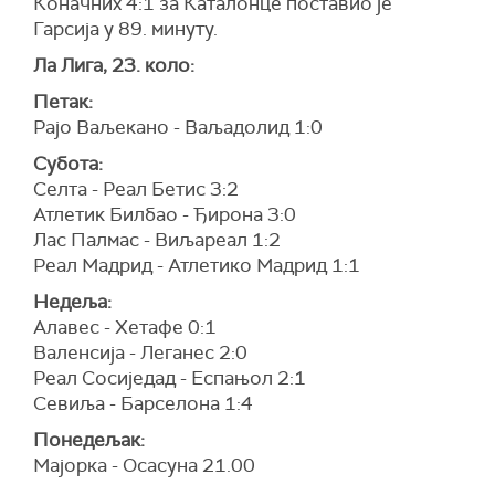
Коначних 4:1 за Каталонце поставио је
Гарсија у 89. минуту.
Ла Лига, 23. коло:
Петак:
Рајо Ваљекано - Ваљадолид 1:0
Субота:
Селта - Реал Бетис 3:2
Атлетик Билбао - Ђирона 3:0
Лас Палмас - Виљареал 1:2
Реал Мадрид - Атлетико Мадрид 1:1
Недеља:
Алавес - Хетафе 0:1
Валенсија - Леганес 2:0
Реал Сосиједад - Еспањол 2:1
Севиља - Барселона 1:4
Понедељак:
Мајорка - Осасуна 21.00