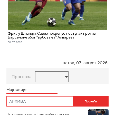
Фрка у Шпанији: Савез покренуо поступак против
Барселоне због "врбовања" Алвареза
30. 07. 2026.
петак, 07. август 2026.
Прогноза
Најновије
Покушевски код Томовића - српски