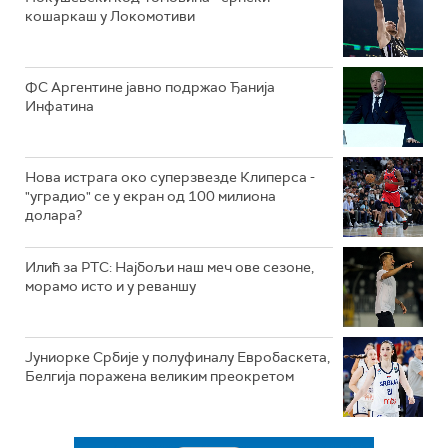
кошаркаш у Локомотиви
ФС Аргентине јавно подржао Ђанија
Инфатина
Нова истрага око суперзвезде Клиперса -
"уградио" се у екран од 100 милиона
долара?
Илић за РТС: Најбољи наш меч ове сезоне,
морамо исто и у реваншу
Јуниорке Србије у полуфиналу Евробаскета,
Белгија поражена великим преокретом