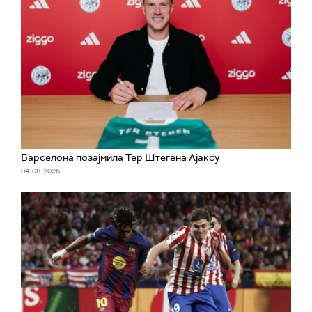
Барселона позајмила Тер Штегена Ајаксу
04. 08. 2026.