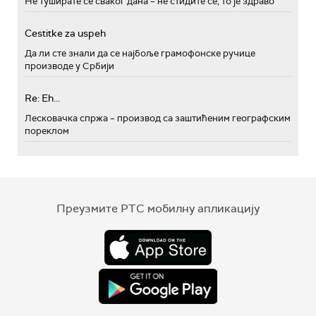
Не туширате се сваког дана – не стидите се, то је здраво
Cestitke za uspeh
Да ли сте знали да се најбоље грамофонске ручице
производе у Србији
Re: Eh...
Лесковачка спржа – производ са заштићеним географским
пореклом
Преузмите РТС мобилну апликацију