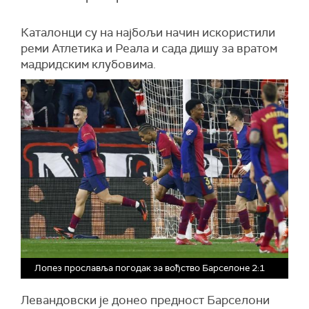
Каталонци су на најбољи начин искористили
реми Атлетика и Реала и сада дишу за вратом
мадридским клубовима.
Лопез прославља погодак за вођство Барселоне 2:1
Левандовски је донео предност Барселони