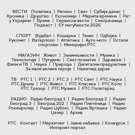
|
|
|
|
ВЕСТИ
Политика
Регион
Свет
Србија данас
|
|
|
|
Хроника
Друштво
Економија
Мерила времена
Рат
|
|
|
|
у Украјини
Време
Сервисне вести
Сматрачница
|
Подкаст
ЕУ могућности 2026
|
|
|
|
СПОРТ
Фудбал
Кошарка
Тенис
Одбојка
|
|
|
|
Рукомет
Ватерполо
Атлетика
Ауто-мото
Остали
|
спортови
Меморијал РТС
|
|
|
МАГАЗИН
Живот
Занимљивости
Музика
|
|
|
|
Технологијa
Путујемо
Свет познатих
Здравље
|
|
|
|
Филм и ТВ
Наука
Природа
Дигитални предузетник
|
За мале велике хероје
Наизглед здрав
|
|
|
|
|
ТВ
РТС 1
РТС 2
РТС 3
РТС Свет
РТС Наука
|
|
|
|
РТС Драма
РТС Живот
РТС Класика
РТС Коло
|
|
РТС Трезор
РТС Музика
РТС Полетарац
|
|
РАДИО
Радио Београд 1
Радио Београд 2
Радио
|
|
|
Београд 3
Београд 202
Радио Плетеница
Радио
|
|
|
Рокенролер
Радио Џубокс
Радио Вртешка
Радио
|
Џезер
Архив
|
|
|
|
РТС
Контакт
Маркетинг
Јавне набавке
Конкурси
Интернет портал