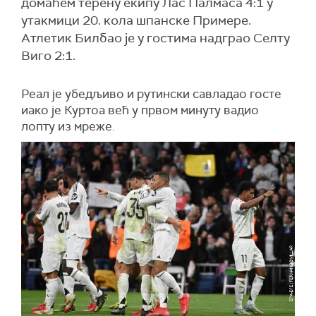
домаћем терену екипу Лас Палмаса 4:1 у
утакмици 20. кола шпанске Примере.
Aтлетик Билбао је у гостима надграо Селту
Виго 2:1.
Реал је убедљиво и рутински савладао госте
иако је Куртоа већ у првом минуту вадио
лопту из мреже.