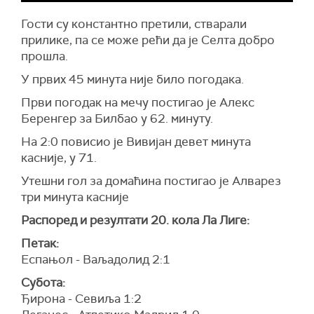
Гости су константно претили, стварали
прилике, па се може рећи да је Селта добро
прошла.
У првих 45 минута није било погодака.
Први погодак на мечу постигао је Алекс
Беренгер за Билбао у 62. минуту.
На 2:0 повисио је Вивијан девет минута
касније, у 71.
Утешни гол за домаћина постигао је Алварез
три минута касније
Распоред и резултати 20. кола Ла Лиге:
Петак:
Еспањол - Ваљадолид 2:1
Субота:
Ђирона - Севиља 1:2