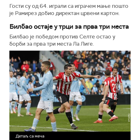
Гости су од 64. играли са играчем мање пошто
је Рамирез добио директан црвени картон.
Билбао остаје у трци за прва три места
Билбао је победом против Селте остао у
борби за прва три места Ла Лиге.
Детаљ са меча