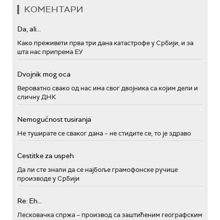
КОМЕНТАРИ
Da, ali...
Како преживети прва три дана катастрофе у Србији, и за
шта нас припрема ЕУ
Dvojnik mog oca
Вероватно свако од нас има свог двојника са којим дели и
сличну ДНК
Nemogućnost tusiranja
Не туширате се сваког дана – не стидите се, то је здраво
Cestitke za uspeh
Да ли сте знали да се најбоље грамофонске ручице
производе у Србији
Re: Eh...
Лесковачка спржа – производ са заштићеним географским