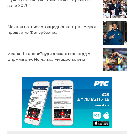
зове 2026"
Макаби потписао још једног центра - Бејкот
прешао из Фенербахчеа
Ивана Шпановић јури државни рекорд у
Бирмингему: Не мањка ми адреналина