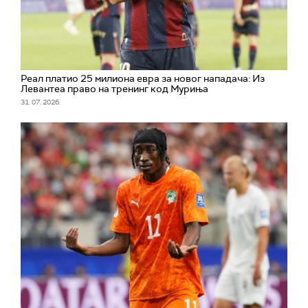
Реал платио 25 милиона евра за новог нападача: Из
Левантеа право на тренинг код Муриња
31. 07. 2026.