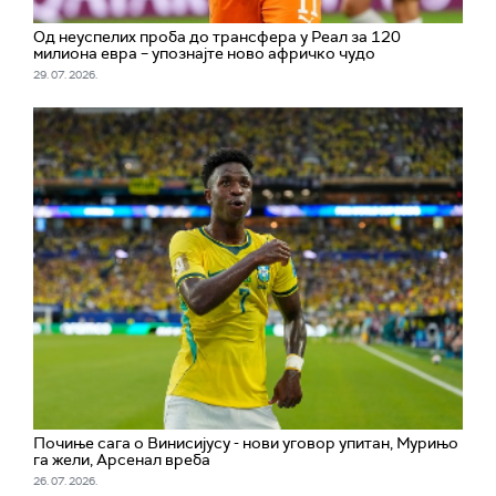
Од неуспелих проба до трансфера у Реал за 120
милиона евра – упознајте ново афричко чудо
29. 07. 2026.
Почиње сага о Винисијусу - нови уговор упитан, Мурињо
га жели, Арсенал вреба
26. 07. 2026.