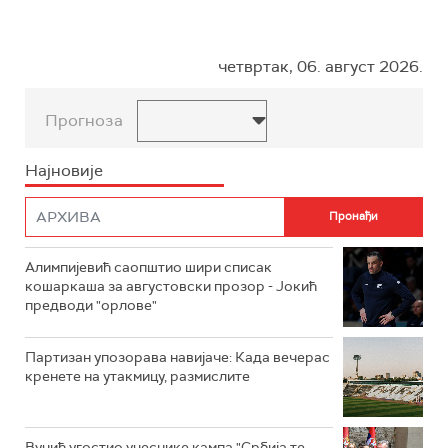
четвртак, 06. август 2026.
Прогноза
Најновије
Алимпијевић саопштио шири списак
кошаркаша за августовски прозор - Јокић
предводи "орлове"
Партизан упозорава навијаче: Када вечерас
кренете на утакмицу, размислите
Вучић угостио учеснике кампа "Србија те