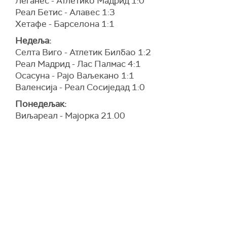
Леганес - Атлетико Мадрид 1:0
Реал Бетис - Алавес 1:3
Хетафе - Барселона 1:1
Недеља:
Селта Виго - Атлетик Билбао 1:2
Реал Мадрид - Лас Палмас 4:1
Осасуна - Рајо Ваљекано 1:1
Валенсија - Реал Сосиједад 1:0
Понедељак:
Виљареал - Мајорка 21.00