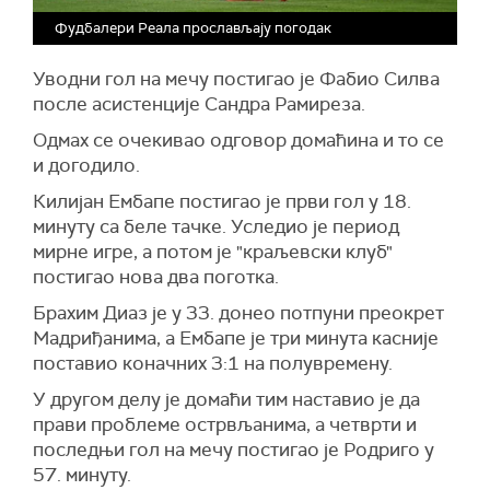
Фудбалери Реала прослављају погодак
Уводни гол на мечу постигао је Фабио Силва
после асистенције Сандра Рамиреза.
Одмах се очекивао одговор домаћина и то се
и догодило.
Килијан Ембапе постигао је први гол у 18.
минуту са беле тачке. Уследио је период
мирне игре, а потом је "краљевски клуб"
постигао нова два поготка.
Брахим Диаз је у 33. донео потпуни преокрет
Мадриђанима, а Ембапе је три минута касније
поставио коначних 3:1 на полувремену.
У другом делу је домаћи тим наставио је да
прави проблеме острвљанима, а четврти и
последњи гол на мечу постигао је Родриго у
57. минуту.