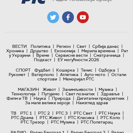
|
|
|
|
ВЕСТИ
Политика
Регион
Свет
Србија данас
|
|
|
|
Хроника
Друштво
Економија
Мерила времена
Рат
|
|
|
|
у Украјини
Време
Сервисне вести
Сматрачница
|
Подкаст
ЕУ могућности 2026
|
|
|
|
СПОРТ
Фудбал
Кошарка
Тенис
Одбојка
|
|
|
|
Рукомет
Ватерполо
Атлетика
Ауто-мото
Остали
|
спортови
Меморијал РТС
|
|
|
МАГАЗИН
Живот
Занимљивости
Музика
|
|
|
|
Технологијa
Путујемо
Свет познатих
Здравље
|
|
|
|
Филм и ТВ
Наука
Природа
Дигитални предузетник
|
За мале велике хероје
Наизглед здрав
|
|
|
|
|
ТВ
РТС 1
РТС 2
РТС 3
РТС Свет
РТС Наука
|
|
|
|
РТС Драма
РТС Живот
РТС Класика
РТС Коло
|
|
РТС Трезор
РТС Музика
РТС Полетарац
|
|
РАДИО
Радио Београд 1
Радио Београд 2
Радио