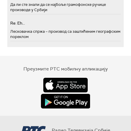
Да ли сте знали да се најбоље грамофонске ручице
производе у Србији
Re: Eh...
Лесковачка спржа – производ са заштићеним географским
пореклом
Преузмите РТС мобилну апликацију
Радио Телевизија Србије