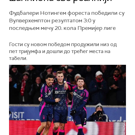
Фудбалери Нотингем фореста победили су
Вулверхемптон резултатом 3:0 у
последњем мечу 20. кола Премијер лиге
Гости су новом победом продужили низ од
пет тријумфа и дошли до трећег места на
табели.