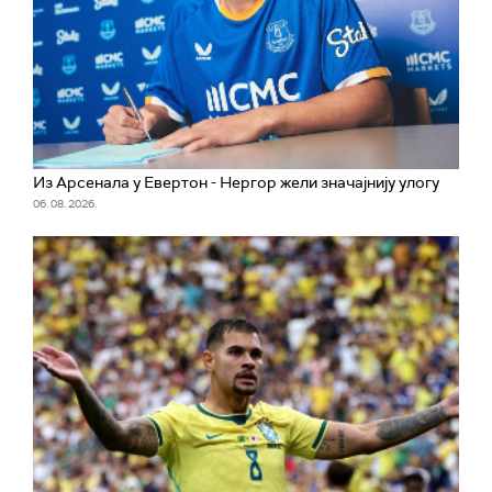
Из Арсенала у Евертон - Нергор жели значајнију улогу
06. 08. 2026.