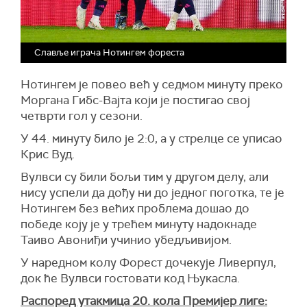
Славље играча Нотингем фореста
Нотингем је повео већ у седмом минуту преко
Моргана Гибс-Вајта који је постигао свој
четврти гол у сезони.
У 44. минуту било је 2:0, а у стрелце се уписао
Крис Вуд.
Вулвси су били бољи тим у другом делу, али
нису успели да дођу ни до једног поготка, те је
Нотингем без већих проблема дошао до
победе коју је у трећем минуту надокнаде
Таиво Авониђи учинио убедљивијом.
У наредном колу Форест дочекује Ливерпул,
док ће Вулвси гостовати код Њукасла.
Распоред утакмица 20. кола Премијер лиге: