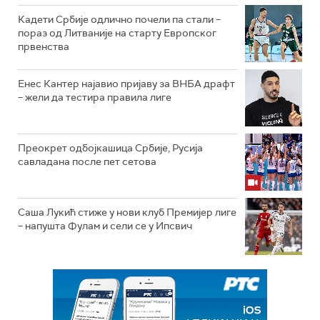
Кадети Србије одлично почели па стали –
пораз од Литваније на старту Европског
првенства
Енес Кантер најавио пријаву за ВНБА драфт
– жели да тестира правила лиге
Преокрет одбојкашица Србије, Русија
савладана после пет сетова
Саша Лукић стиже у нови клуб Премијер лиге
– напушта Фулам и сели се у Ипсвич