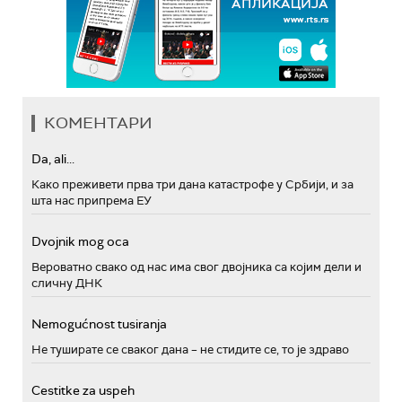
КОМЕНТАРИ
Da, ali...
Како преживети прва три дана катастрофе у Србији, и за
шта нас припрема ЕУ
Dvojnik mog oca
Вероватно свако од нас има свог двојника са којим дели и
сличну ДНК
Nemogućnost tusiranja
Не туширате се сваког дана – не стидите се, то је здраво
Cestitke za uspeh