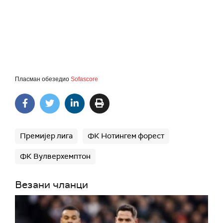
Пласман обезедио
Sofascore
Премијер лига
ФК Нотингем форест
ФК Вулверхемптон
Везани чланци