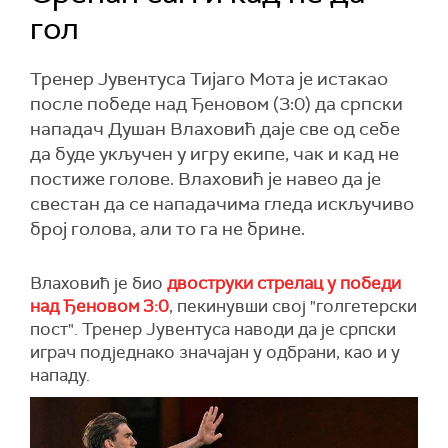
гол
Тренер Јувентуса Тијаго Мота је истакао
после победе над Ђеновом (3:0) да српски
нападач Душан Влаховић даје све од себе
да буде укључен у игру екипe, чак и кад не
постиже голове. Влаховић је навео да је
свестан да се нападачима гледа искључиво
број голова, али то га не брине.
Влаховић је био
двоструки стрелац у победи
над Ђеновом 3:0
, пекинувши свој "голгетерски
пост". Тренер Јувентуса наводи да је српски
играч подједнако значајан у одбрани, као и у
нападу.