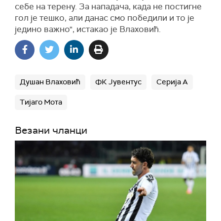
себе на терену. За нападача, када не постигне
гол је тешко, али данас смо победили и то је
једино важно", истакао је Влаховић.
Душан Влаховић
ФК Јувентус
Серија А
Тијаго Мота
Везани чланци