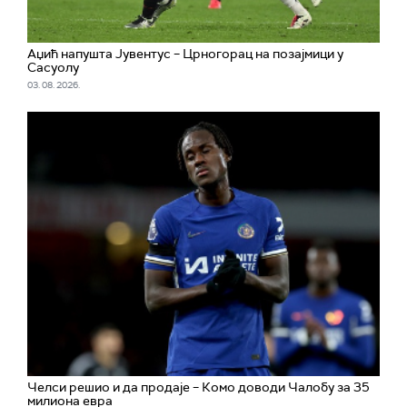
Аџић напушта Јувентус – Црногорац на позајмици у
Сасуолу
03. 08. 2026.
Челси решио и да продаје – Комо доводи Чалобу за 35
милиона евра