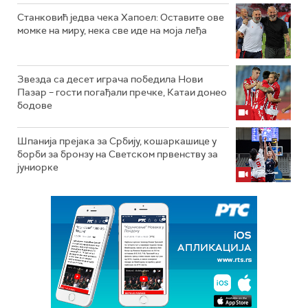
Станковић једва чека Хапоел: Оставите ове
момке на миру, нека све иде на моја леђа
Звезда са десет играча победила Нови
Пазар – гости погађали пречке, Катаи донео
бодове
Шпанија прејакa за Србију, кошаркашице у
борби за бронзу на Светском првенству за
јуниорке