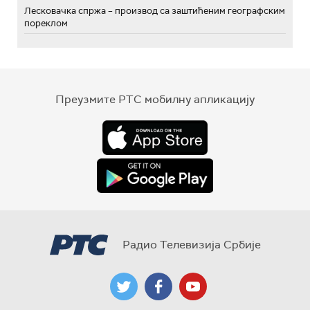
Лесковачка спржа – производ са заштићеним географским
пореклом
Преузмите РТС мобилну апликацију
Радио Телевизија Србије