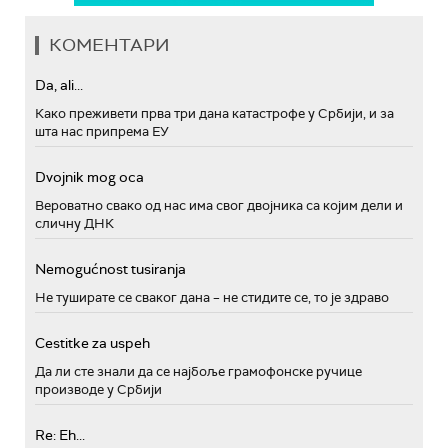
КОМЕНТАРИ
Da, ali...
Како преживети прва три дана катастрофе у Србији, и за
шта нас припрема ЕУ
Dvojnik mog oca
Вероватно свако од нас има свог двојника са којим дели и
сличну ДНК
Nemogućnost tusiranja
Не туширате се сваког дана – не стидите се, то је здраво
Cestitke za uspeh
Да ли сте знали да се најбоље грамофонске ручице
производе у Србији
Re: Eh...