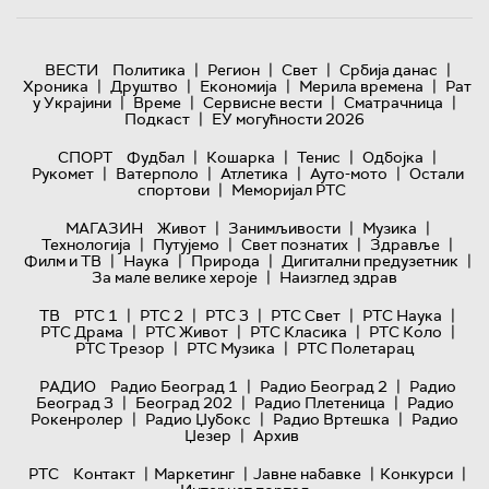
|
|
|
|
ВЕСТИ
Политика
Регион
Свет
Србија данас
|
|
|
|
Хроника
Друштво
Економија
Мерила времена
Рат
|
|
|
|
у Украјини
Време
Сервисне вести
Сматрачница
|
Подкаст
ЕУ могућности 2026
|
|
|
|
СПОРТ
Фудбал
Кошарка
Тенис
Одбојка
|
|
|
|
Рукомет
Ватерполо
Атлетика
Ауто-мото
Остали
|
спортови
Меморијал РТС
|
|
|
МАГАЗИН
Живот
Занимљивости
Музика
|
|
|
|
Технологијa
Путујемо
Свет познатих
Здравље
|
|
|
|
Филм и ТВ
Наука
Природа
Дигитални предузетник
|
За мале велике хероје
Наизглед здрав
|
|
|
|
|
ТВ
РТС 1
РТС 2
РТС 3
РТС Свет
РТС Наука
|
|
|
|
РТС Драма
РТС Живот
РТС Класика
РТС Коло
|
|
РТС Трезор
РТС Музика
РТС Полетарац
|
|
РАДИО
Радио Београд 1
Радио Београд 2
Радио
|
|
|
Београд 3
Београд 202
Радио Плетеница
Радио
|
|
|
Рокенролер
Радио Џубокс
Радио Вртешка
Радио
|
Џезер
Архив
|
|
|
|
РТС
Контакт
Маркетинг
Јавне набавке
Конкурси