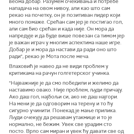
веома добар. Разумем очекивања и потребе
нападача на овом нивоу, али као што сам
рекао на почетку, он је позитиван лидер који
много помаже. Срећан сам јер је постигао гол,
али сам био срећан и када није. Он мора да
напредује и да буде више повезан са тимом јер
је важан играч у многим аспектима наше игре.
Добар је и мора да настави да ради оно што
ради", рекао је Мота после меча.
Влаховић је навео да не види проблем у
критикама на рачун голгетерског учинка.
"Најважније је да смо победили и желимо да
наставимо овако. Није проблем, људи причају.
Ако даш гол, најбољи си, ако не даш најгори.
На мени је да одговорим на терену и то ћу
сигурно учинити. Понекад је мање прилика.
Људи очекују да решавам утакмице и то је
нормално, не бежим. Увек све урадим сто
посто. Врло сам миран и увек ћу давати све од