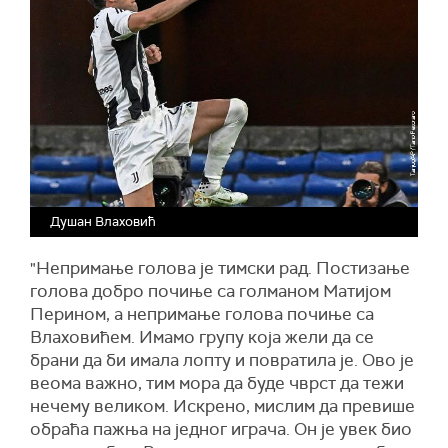
Душан Влаховић
"Непримање голова је тимски рад. Постизање
голова добро почиње са голманом Матијом
Перином, а непримање голова почиње са
Влаховићем. Имамо групу која жели да се
брани да би имала лопту и повратила је. Ово је
веома важно, тим мора да буде чврст да тежи
нечему великом. Искрено, мислим да превише
обраћа пажња на једног играча. Он је увек био