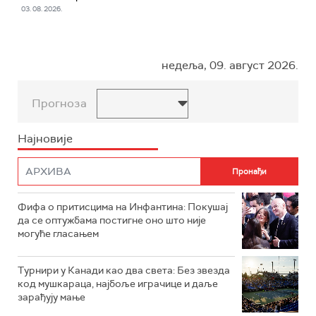
03. 08. 2026.
недеља, 09. август 2026.
Прогноза
Најновије
Фифа о притисцима на Инфантина: Покушај
да се оптужбама постигне оно што није
могуће гласањем
Турнири у Канади као два света: Без звезда
код мушкараца, најбоље играчице и даље
зарађују мање