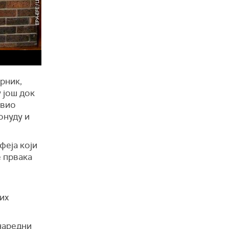
рник,
у још док
ивио
онуду и
феја који
е првака
их
 наредни