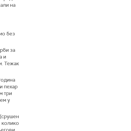
али на
ио без
орби за
а и
м. Тежак
 година
и пехар
м три
ем у
 (срушен
о колико
његови