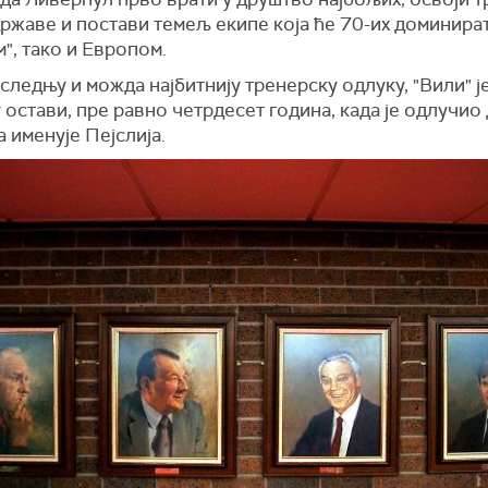
ржаве и постави темељ екипе која ће 70-их доминира
", тако и Европом.
следњу и можда најбитнију тренерску одлуку, "Вили" ј
 остави, пре равно четрдесет година, када је одлучио 
 именује Пејслија.