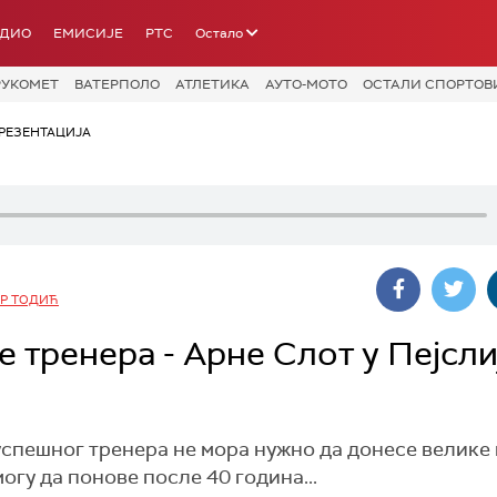
АДИО
ЕМИСИЈЕ
РТС
Остало
РУКОМЕТ
ВАТЕРПОЛО
АТЛЕТИКА
АУТО-МОТО
ОСТАЛИ СПОРТОВ
РЕЗЕНТАЦИЈА
Р ТОДИЋ
 тренера - Арне Слот у Пејсл
успешног тренера не мора нужно да донесе велике
огу да понове после 40 година...