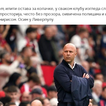
om,
илити остава за копачке, у сваком клубу изгледа сл
 просторија, често без прозора, оивичена полицама и
мирисом. Осим у Ливерпулу.