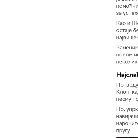
помоћни
за успех
Као и Ш
остаје б
највише
Заменика
новом м
неколик
Најсла
Потврду
Клоп, ка
песму по
Но, упрк
навијач
нарочито
пругу.