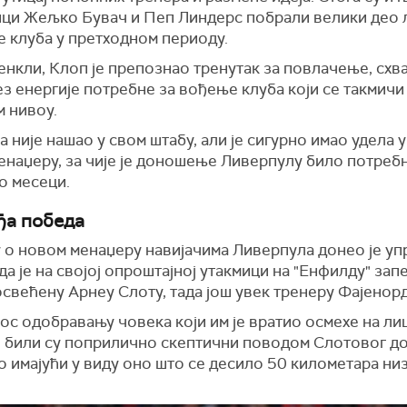
ци Жељко Бувач и Пеп Линдерс побрали велики део 
е клуба у претходном периоду.
енкли, Клоп је препознао тренутак за повлачење, схв
ез енергије потребне за вођење клуба који се такмичи
м нивоу.
 није нашао у свом штабу, али је сигурно имао удела 
енаџеру, за чије је доношење Ливерпулу било потреб
о месеци.
ђа победа
 о новом менаџеру навијачима Ливерпула донео је уп
да је на својој опроштајној утакмици на "Енфилду" зап
свећену Арнеу Слоту, тада још увек тренеру Фајенорд
ос одобравању човека који им је вратио осмехе на ли
и били су поприлично скептични поводом Слотовог до
 имајући у виду оно што се десило 50 километара ни