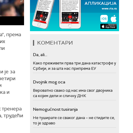
а", према
их
КОМЕНТАРИ
ли
Da, ali...
Како преживети прва три дана катастрофе у
Србији, и за шта нас припрема ЕУ
 је за
четири
Dvojnik mog oca
м
Вероватно свако од нас има свог двојника
ка и
са којим дели и сличну ДНК
х тренера
Nemogućnost tusiranja
а, трудећи
Не туширате се сваког дана – не стидите се,
то је здраво