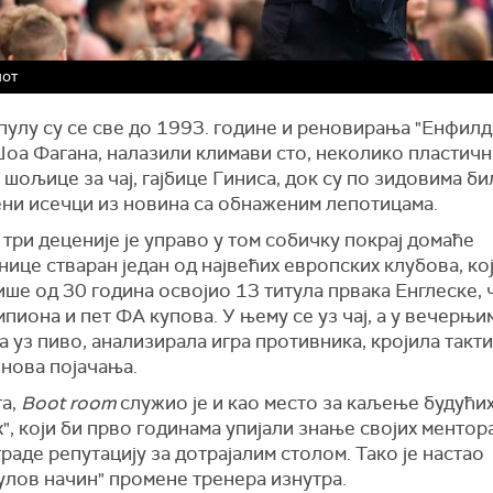
лот
улу су се све до 1993. године и реновирања "Енфилд
Џоа Фагана, налазили климави сто, неколико пластичн
 шољице за чај, гајбице Гиниса, док су по зидовима би
ни исечци из новина са обнаженим лепотицама.
три деценије је управо у том собичку покрај домаће
ице стваран један од највећих европских клубова, који
ше од 30 година освојио 13 титула првака Енглеске, 
пиона и пет ФА купова. У њему се уз чај, а у вечерњи
 уз пиво, анализирала игра противника, кројила такти
 нова појачања.
га,
Boot room
служио је и као место за каљење будући
", који би прво годинама упијали знање својих ментор
граде репутацију за дотрајалим столом. Тако је настао
улов начин" промене тренера изнутра.