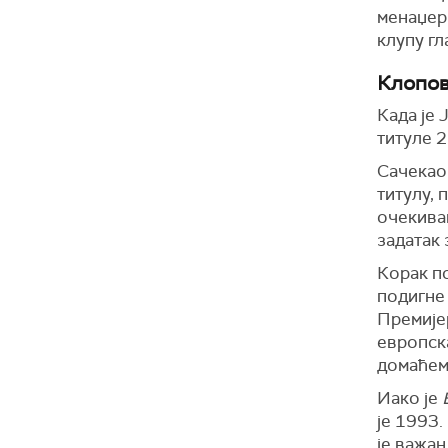
менаџер
клупу гл
Клопов
Када је 
титуле 2
Сачекао 
титулу, 
очекива
задатак 
Корак по
подигне 
Премијер
европска
домаћем
Иако је
је 1993.
је важан