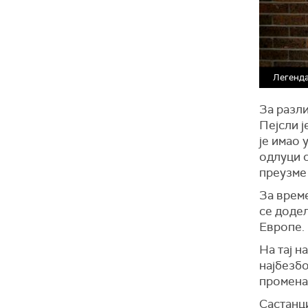
Легенд
За разли
Пејсли ј
је имао 
одлуци с
преузме
За време
се додељ
Европе.
На тај н
најбезбо
промена 
Састанци