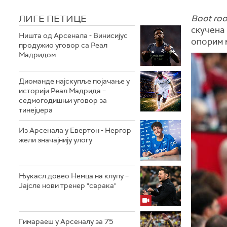
ЛИГЕ ПЕТИЦЕ
Boot ro
скучена
Ништа од Арсенала - Винисијус
опорим 
продужио уговор са Реал
Мадридом
Диоманде најскупље појачање у
историји Реал Мадрида –
седмогодишњи уговор за
тинејџера
Из Арсенала у Евертон - Нергор
жели значајнију улогу
Њукасл довео Немца на клупу –
Јајсле нови тренер "сврака"
Гимараеш у Арсеналу за 75