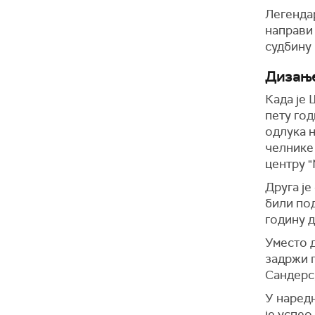
Легендар
направи 
судбину
Дизање
Када је 
пету год
одлука 
челнике 
центру "
Друга је
били под
годину д
Уместо д
задржи п
Сандерс
У наредн
је успео