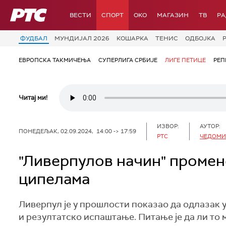
РТС
ВЕСТИ
СПОРТ
OKO
МАГАЗИН
ТВ
Р
ФУДБАЛ
МУНДИЈАЛ 2026
КОШАРКА
ТЕНИС
ОДБОЈКА
ЕВРОПСКА ТАКМИЧЕЊА
СУПЕРЛИГА СРБИЈЕ
ЛИГЕ ПЕТИЦЕ
РЕП
Читај ми!
ИЗВОР:
АУТОР:
ПОНЕДЕЉАК, 02.09.2024, 14:00 -> 17:59
РТС
ЧЕДОМИ
"Ливерпулов начин" промене
ципелама
Ливерпул је у прошлости показао да одлазак 
и резултатско испаштање. Питање је да ли то м