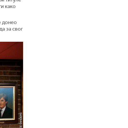
ти како
е донео
да за свог