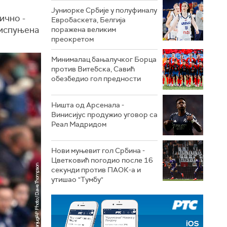
Јуниорке Србије у полуфиналу
ично -
Евробаскета, Белгија
 испуњена
поражена великим
преокретом
Минималац бањалучког Борца
против Витебска, Савић
обезбедио гол предности
Ништа од Арсенала -
Винисијус продужио уговор са
Реал Мадридом
Нови муњевит гол Србина -
Цветковић погодио после 16
секунди против ПАОК-а и
утишао "Тумбу"