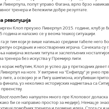
и Ливерпула, попут управо Фагана, врло брзо навикав
авног тренера и бележили добре резултате.
а револуција
Јирген Клоп преузео Ливерпул 2015. године, клуб је б
5 година и налазио се у веома тешкој ситуацији.
га је тим који је више нагињао средини табеле него б
препун осредњих и неостварених играча. Сачекала су г
ња навијача жељних титула и заслепљених носталгијо
за тренера без искуства у Премијер лиги.
 корак међутим, Клоп је успео да у претходних девет
Ливерпул на ноге. У витрине на "Енфилду" је унео прв
 лиге, а освојио је и Лигу шампиона, изгубивши прито
 финала, уз неколико историјских надметања са Ситиј
 првенству.
Boot room
био напуштен много пре Клоповог доласка
 како би се направио простор за медије), Немац је зна
 утицај помоћних тренера и размене идеја. Стога су и 