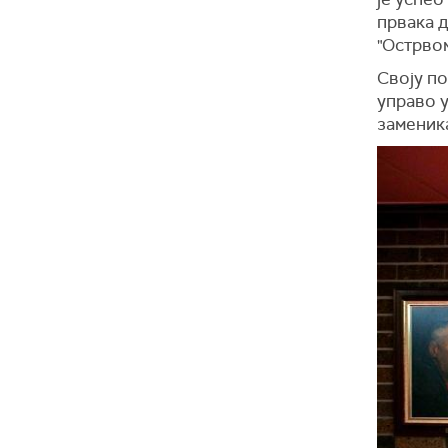
првака д
"Острвом
Своју по
управо у
заменика