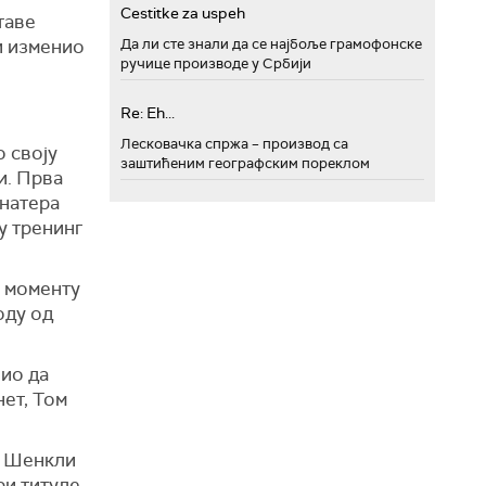
Cestitke za uspeh
таве
Да ли сте знали да се најбоље грамофонске
и изменио
ручице производе у Србији
Re: Eh...
Лесковачка спржа – производ са
о своју
заштићеним географским пореклом
и. Прва
 натера
у тренинг
м моменту
оду од
чио да
нет, Том
, Шенкли
ри титуле