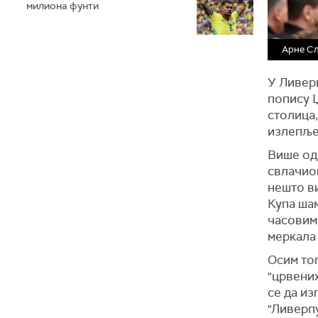
милиона фунти
Арне С
У Ливерп
попису 
столица,
излепље
Више од 
свлачион
нешто ви
Купа шам
часовима
меркала
Осим то
"црвених
се да из
"Ливерп