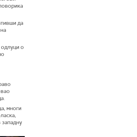
ловорика
ативши да
 на
у одлуци о
но
раво
евао
а.
ца, многи
ласка,
з западну