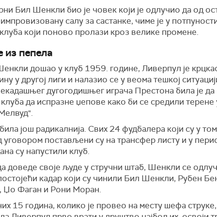
ни Бил Шенкли био је човек који је одлучио да од ос
импровизовану салу за састанке, чиме је у потпуност
 клуба који поново пролази кроз велике промене.
 из пепела
Шенкли дошао у клуб 1959. године, Ливерпул је крцка
ину у другој лиги и налазио се у веома тешкој ситуациј
некадашњег дугогодишњег играча Престона била је да
клуба да испразне џепове како би се средили терене 
Мелвуд".
 била још радикалнија. Свих 24 фудбалера који су у то
 уговором постављени су на трансфер листу и у пери
ана су напустили клуб.
а доведе своје људе у стручни штаб, Шенкли се одлу
остојећи кадар који су чинили Бил Шенкли, Рубен Бе
, Џо Фаган и Рони Моран.
их 15 година, колико је провео на месту шефа струке
 да Ливерпул прво врати у друштво најбољих, освоји т