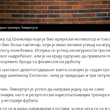
арни тренери Ливерпула
ку од Шенклија који је био врхунски мотиватор и гово
е био бољи тактичар, који је имао велики утицај на игр
улогу помоћника. Испрва се услед несигурности прот
вог надрећеног, али је на крају одлучио да прихвати п
 кормило брода са фениксом на јарболу.
 његовог деветогодишњег вакта освојио је седам тро
ују шампиону Енглеске, чему је придодао и три титул
ачин, Ливерпул је успео да направи једну од не само
лнијих, него и резултатски најисплатљивијих тренерск
у историји фубала.
 су се и даље одржавали у остави, услед чега су се и