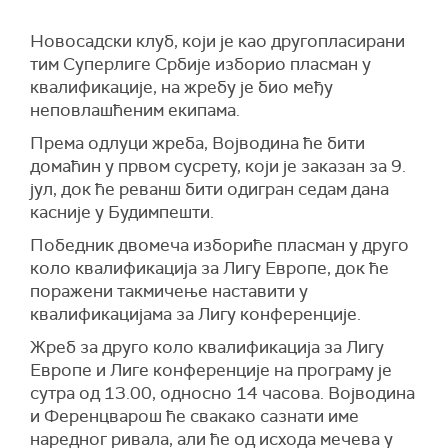
Новосадски клуб, који је као другопласирани
тим Суперлиге Србије изборио пласман у
квалификације, на жребу је био међу
неповлашћеним екипама.
Према одлуци жреба, Војводина ће бити
домаћин у првом сусрету, који је заказан за 9.
јул, док ће реванш бити одигран седам дана
касније у Будимпешти.
Победник двомеча избориће пласман у друго
коло квалификација за Лигу Европе, док ће
поражени такмичење наставити у
квалификацијама за Лигу конференције.
Жреб за друго коло квалификација за Лигу
Европе и Лиге конференције на програму је
сутра од 13.00, односно 14 часова. Војводина
и Ференцварош ће свакако сазнати име
наредног ривала, али ће од исхода мечева у