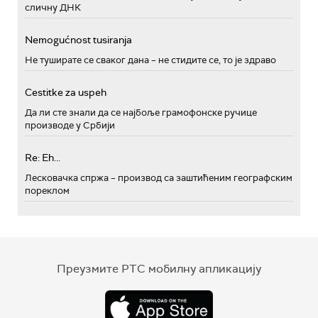
сличну ДНК
Nemogućnost tusiranja
Не туширате се сваког дана – не стидите се, то је здраво
Cestitke za uspeh
Да ли сте знали да се најбоље грамофонске ручице
производе у Србији
Re: Eh...
Лесковачка спржа – производ са заштићеним географским
пореклом
Преузмите РТС мобилну апликацију