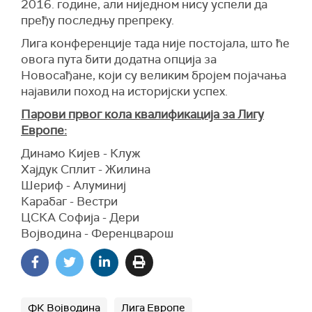
2016. године, али ниједном нису успели да
пређу последњу препреку.
Лига конференције тада није постојала, што ће
овога пута бити додатна опција за
Новосађане, који су великим бројем појачања
најавили поход на историјски успех.
Парови првог кола квалификација за Лигу
Европе:
Динамо Кијев - Клуж
Хајдук Сплит - Жилина
Шериф - Алуминиј
Карабаг - Вестри
ЦСКА Софија - Дери
Војводина - Ференцварош
ФК Војводина
Лига Европе