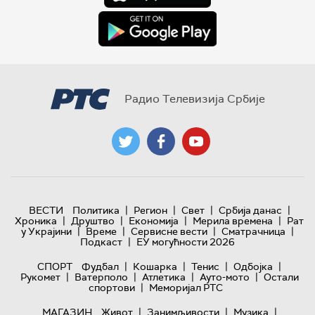
Радио Телевизија Србије
|
|
|
|
ВЕСТИ
Политика
Регион
Свет
Србија данас
|
|
|
|
Хроника
Друштво
Економија
Мерила времена
Рат
|
|
|
|
у Украјини
Време
Сервисне вести
Сматрачница
|
Подкаст
ЕУ могућности 2026
|
|
|
|
СПОРТ
Фудбал
Кошарка
Тенис
Одбојка
|
|
|
|
Рукомет
Ватерполо
Атлетика
Ауто-мото
Остали
|
спортови
Меморијал РТС
|
|
|
МАГАЗИН
Живот
Занимљивости
Музика