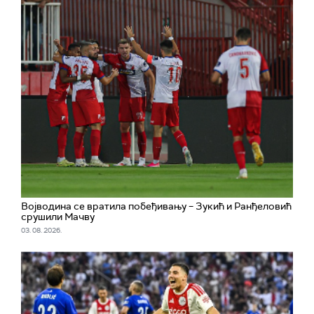
Војводина се вратила побеђивању – Зукић и Ранђеловић
срушили Мачву
03. 08. 2026.