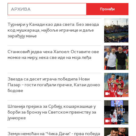
Турнири у Канади као два света: Без звезда
код мушкараца, најбоље играчице и даље
зарађују мање
Станковић једва чека Хапоел: Оставите ове
момке на миру, нека све иде на моја леђа
Звезда са десет играча победила Нови
Пазар – гости погађали пречке, Катаи донео
бодове
Шпанија прејакa за Србију, кошаркашице у
борби за бронзу на Светском првенству за
јуниорке
Земун немоћан на "Чика Дачи" - прва победа