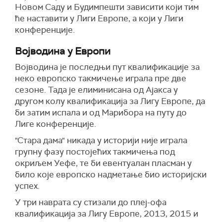
Новом Саду и Будимпешти зависити који тим
ће наставити у Лиги Европе, а који у Лиги
конференције.
Војводина у Европи
Војводина је последњи пут квалификације за
неко европско такмичење играла пре две
сезоне. Тада је елиминисана од Ајакса у
другом колу квалификација за Лигу Европе, да
би затим испала и од Марибора на путу до
Лиге конференције.
"Стара дама" никада у историји није играла
групну фазу постојећих такмичења под
окриљем Уефе, те би евентуалан пласман у
било које европско надметање био историјски
успех.
У три наврата су стизали до плеј-офа
квалификација за Лигу Европе, 2013, 2015 и