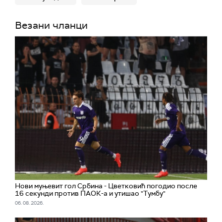
Везани чланци
Нови муњевит гол Србина - Цветковић погодио после
16 секунди против ПАОК-а и утишао "Тумбу"
06. 08. 2026.