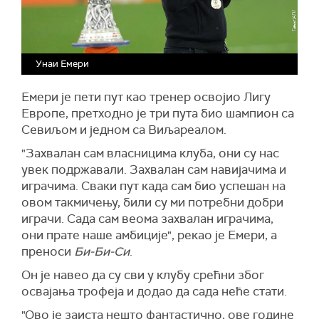
Унаи Емери
Емери је пети пут као тренер освојио Лигу
Европе, претходно је три пута био шампион са
Севиљом и једном са Виљареалом.
"Захвалан сам власницима клуба, они су нас
увек подржавали. Захвалан сам навијачима и
играчима. Сваки пут када сам био успешан на
овом такмичењу, били су ми потребни добри
играчи. Сада сам веома захвалан играчима,
они прате наше амбиције", рекао је Емери, а
преноси
Би-Би-Си
.
Он је навео да су сви у клубу срећни због
освајања трофеја и додао да сада неће стати.
"Ово је заиста нешто фантастично, ове године