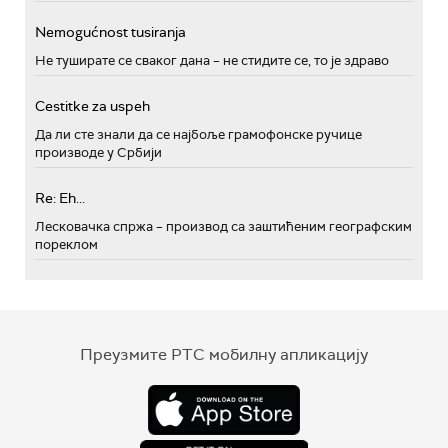
Nemogućnost tusiranja
Не туширате се сваког дана – не стидите се, то је здраво
Cestitke za uspeh
Да ли сте знали да се најбоље грамофонске ручице
производе у Србији
Re: Eh...
Лесковачка спржа – производ са заштићеним географским
пореклом
Преузмите РТС мобилну апликацију