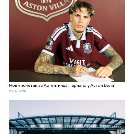
Нови почетак за Аргентинца, Гарначо у Астон Вили
23. 07. 2026.