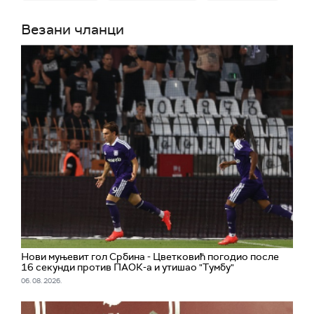
Везани чланци
Нови муњевит гол Србина - Цветковић погодио после
16 секунди против ПАОК-а и утишао "Тумбу"
06. 08. 2026.