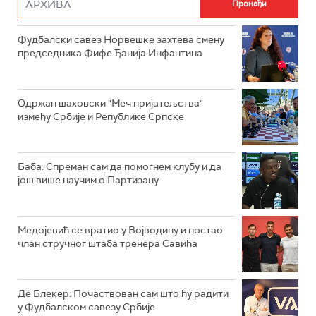
Фудбалски савез Норвешке захтева смену
председника Фифе Ђанија Инфантина
Одржан шаховски "Меч пријатељства"
између Србије и Републике Српске
Баба: Спреман сам да помогнем клубу и да
још више научим о Партизану
Медојевић се вратио у Војводину и постао
члан стручног штаба тренера Савића
Де Блекер: Почаствован сам што ћу радити
у Фудбалском савезу Србије