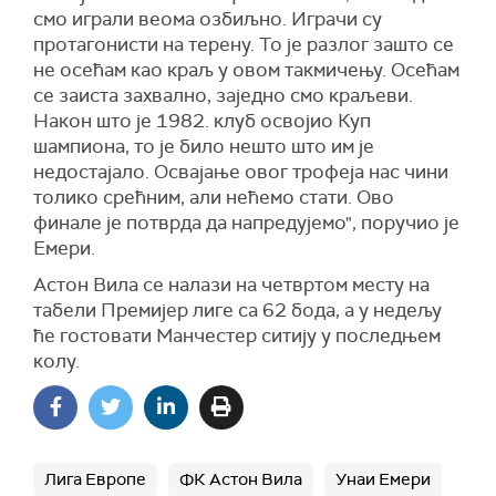
смо играли веома озбиљно. Играчи су
протагонисти на терену. То је разлог зашто се
не осећам као краљ у овом такмичењу. Осећам
се заиста захвално, заједно смо краљеви.
Након што је 1982. клуб освојио Куп
шампиона, то је било нешто што им је
недостајало. Освајање овог трофеја нас чини
толико срећним, али нећемо стати. Ово
финале је потврда да напредујемо", поручио је
Емери.
Астон Вила се налази на четвртом месту на
табели Премијер лиге са 62 бода, а у недељу
ће гостовати Манчестер ситију у последњем
колу.
Лига Европе
ФК Астон Вила
Унаи Емери