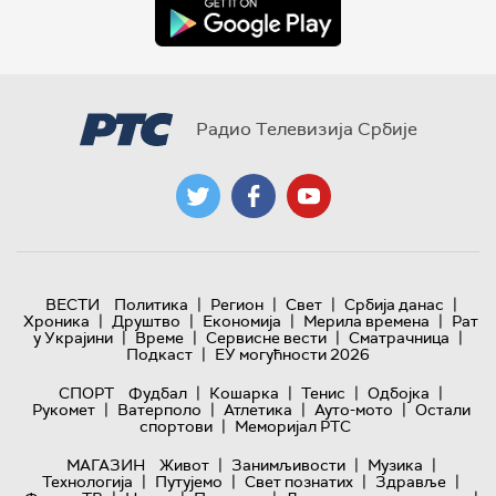
Радио Телевизија Србије
|
|
|
|
ВЕСТИ
Политика
Регион
Свет
Србија данас
|
|
|
|
Хроника
Друштво
Економија
Мерила времена
Рат
|
|
|
|
у Украјини
Време
Сервисне вести
Сматрачница
|
Подкаст
ЕУ могућности 2026
|
|
|
|
СПОРТ
Фудбал
Кошарка
Тенис
Одбојка
|
|
|
|
Рукомет
Ватерполо
Атлетика
Ауто-мото
Остали
|
спортови
Меморијал РТС
|
|
|
МАГАЗИН
Живот
Занимљивости
Музика
|
|
|
|
Технологијa
Путујемо
Свет познатих
Здравље