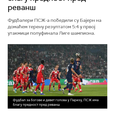
реванш
Фудбалери ПСЖ-а победили су Бајерн на
домаћем терену резултатом 5:4 у првој
утакмици полуфинала Лиге шампиона.
Фудбал за богове и девет голова у Паризу, ПСЖ има
благу предност пред реванш