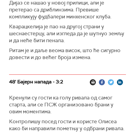
Дијаз се нашао у новој прилици, али је
претерао са дриблинзима. Превише
компликују фудбалери минхенског клуба.
Кварацкелија је пао на другој страни у
шеснаестерцу, али изгледа да је шутнуо земљу
и да неће бити пенала.
Ритам је и даље веома висок, што ће сигурно
довести и до већег броја измена.
48' Бајерн напада - 3:2
Кренули су гости ка голу ривала од самог
старта, али се ПСЖ организовано брани у
овим моментима.
Контролишу посед гости и користе Олисеа
како би направили пометњу у одбрани ривала.