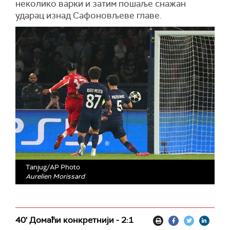
неколико варки и затим пошаље снажан
ударац изнад Сафоновљеве главе.
Tanjug/AP Photo
Aurelien Morissard
40' Домаћи конкретнији - 2:1