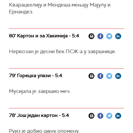
Кварацкелију и Мендеша мењају Мајулу и
Ернандез.
80' Картон и за Хакимија - 5:4
Нервозан је десни бек ПСЖ-а у завршници.
79' Горецка улази - 5:4
Мусијала је завршио меч.
78' Још један картон - 5:4
Руиз је добио јавну опомену.