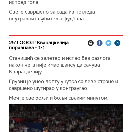
испред гола.
Све је савршено за сада из погледа
неутралних љубитеља фудбала.
25' ГОООЛ! Кварацкелија
поравнава - 1:1
Станишић се залетео и испао без разлога,
након чега није имао шансу да сачува
Кварацкелију.
Грузин је унео лопту унутра са леве стране и
савршено шутирао у контраугао.
Меч је све бољи и бољи сваким минутом.