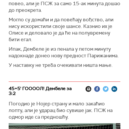
повео, али је ПСЖ за само 15-ак минута дошао
до преокрета.
Могло су домаћи и да повећају вођство, али
нису искористили своје шансе. Казнио их је
Олисе и деловало је да ће на полувремену
бити егал.
Ипак, Дембеле је из пенала у петом минуту
надокнаде донео нову предност Парижанима.
У наставку не треба очекивати ништа мање.
45+5' ГООООЛ! Дембеле за
3:2
Погодио је Нојер страну и мало закаћио
лопту, али је ударац био сувише јак. ПСЖ на
одмор иде са предношћу.