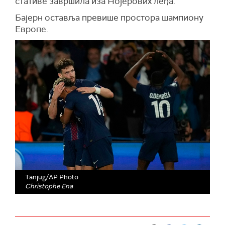
стативе завршила иза Нојерових леђа.
Бајерн оставља превише простора шампиону
Европе.
Tanjug/AP Photo
Christophe Ena