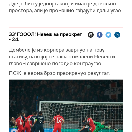
Дуе је био у једној таквој и имао је довољно
простора, али је промашио гађајући даљи угао.
33' ГОООЛ! Невеш за преокрет
- 2:1
Дембеле је из корнера заврнуо на прву
стативу, на којој се нашао омалени Невеш и
главом савршено погодио контраугао.
ПСЖ је веома брзо преокренуо резултат.