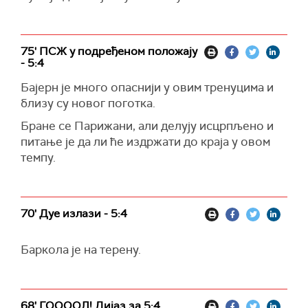
75' ПСЖ у подређеном положају
- 5:4
Бајерн је много опаснији у овим тренуцима и
близу су новог поготка.
Бране се Парижани, али делују исцрпљено и
питање је да ли ће издржати до краја у овом
темпу.
70' Дуе излази - 5:4
Баркола је на терену.
68' ГООООЛ! Дијаз за 5:4