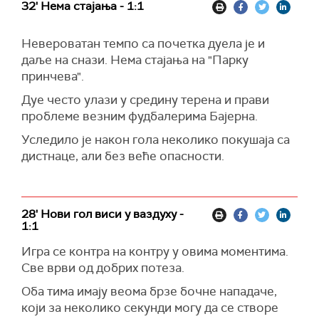
32' Нема стајања - 1:1
Невероватан темпо са почетка дуела је и
даље на снази. Нема стајања на "Парку
принчева".
Дуе често улази у средину терена и прави
проблеме везним фудбалерима Бајерна.
Уследило је након гола неколико покушаја са
дистнаце, али без веће опасности.
28' Нови гол виси у ваздуху -
1:1
Игра се контра на контру у овима моментима.
Све врви од добрих потеза.
Оба тима имају веома брзе бочне нападаче,
који за неколико секунди могу да се створе