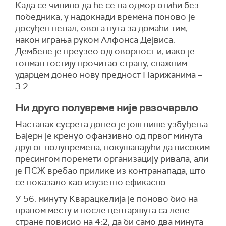
Када се чинило да ће се на одмор отићи без
победника, у надокнади времена поново је
досуђен пенал, овога пута за домаћи тим,
након играња руком Алфонса Дејвиса.
Дембеле
је преузео одговорност и, иако је
голман гостију прочитао страну, снажним
ударцем донео нову предност Парижанима –
3:2.
Ни друго полувреме није разочарало
Наставак сусрета донео је још више узбуђења.
Бајерн је кренуо офанзивно од првог минута
другог полувремена, покушавајући да високим
пресингом поремети организацију ривала, али
је ПСЖ вребао прилике из контранапада, што
се показало као изузетно ефикасно.
У 56. минуту
Кварацкелија
је поново био на
правом месту и после центаршута са леве
стране повисио на 4:2, да би само два минута