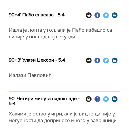
90+4' Паћо спасава - 5:4
Ишла је лопта у гол, али је Паћо избацио са
линије у последњој секунди.
90+3' Улази Џексон - 5:4
Излази Павловић.
90' Четири минута надокнаде -
5:4
Хакими је остао у игри, али је видно да није у
могућности да допринесе много у завршници.