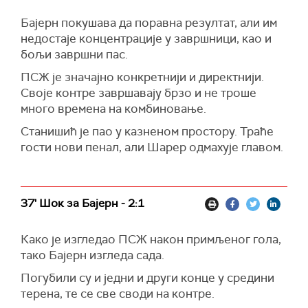
Бајерн покушава да поравна резултат, али им
недостаје концентрације у завршници, као и
бољи завршни пас.
ПСЖ је значајно конкретнији и директнији.
Своје контре завршавају брзо и не троше
много времена на комбиновање.
Станишић је пао у казненом простору. Траће
гости нови пенал, али Шарер одмахује главом.
37' Шок за Бајерн - 2:1
Како је изгледао ПСЖ након примљеног гола,
тако Бајерн изгледа сада.
Погубили су и једни и други конце у средини
терена, те се све своди на контре.