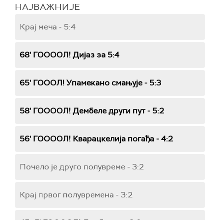
НАЈВАЖНИЈЕ
Крај меча - 5:4
68' ГООООЛ! Дијаз за 5:4
65' ГОООЛ! Упамекано смањује - 5:3
58' ГООООЛ! Дембеле други пут - 5:2
56' ГООООЛ! Кварацкелија погађа - 4:2
Почело је друго полувреме - 3:2
Крај првог полувремена - 3:2