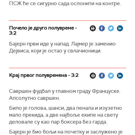
ПСЖ ће се сигурно сада ослонити на контре.
Почело је друго полувреме -
3:2
Бајерн први иде у напад. Лајмер је заменио
Дејвиса, који је остао у свлачионици.
Крај првог полувремена - 3:2
Савршен фудбал у главном граду Француске.
Апсолутно савршен.
Било је голова, шанси, два пенала и изузетно
мало прекида, а две најбоље екипе на свету
деловале су као пар боксера без гарда.
Бајерн је био бољи на почетку и заслужено је