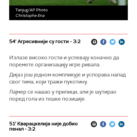
Tanjug/AP Photo
Christophe Ena
54' Агресивнији су гости - 3:2
Излазе високо гости и успевају коначно да
поремете организацију игре ривала.
Дијаз још једном компликује и успорава напад
свог тима, који тражи пукотину.
Лајмер се нашао у прилици, али је шутирао
поред гола из тешке позиције.
51' Кварацкелија није добио
пенал - 3:2