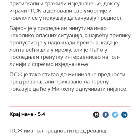
притискали и тражили изједначење, док су
играчи ПСЖ-а деловали све уморније и
повукли се у покушају да сачувају предност.
Бајерн је у последњим минутима имао
неколико опасних ситуација, а највећу прилику
пропустио је у надокнади времена, када је
лопта већ ишла у мрежу, али је Паћо у
последњем тренутку интервенисао на гол-
линији и спречио изједначење.
ПСЖ је тако стигао до минималне предности
пред реванш, али приказано на терену
показује да ће у Минхену одлучивати нијансе.
Крај меча - 5:4
ПСЖ има гол предности пред реванш.