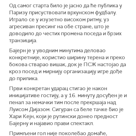
Од самог старта било је јасно да ће публика у
Паризу присуствовати врхунском фудбалу.
Играло се у изузетно високом ритму, уз
агресиван пресинг на обе стране, што је
доводило до честих промена поседа и брзих
транзиција.
Бајерн је у уводним минутима деловао
конкретније, користио ширину терена и преко
бокова стварао вишак, док је ПСЖ настојао да
кроз посед и мирнију организацију игре дође
до прилика.
Први конкретан ударац стигао је након
иницијативе гостију, а у 16. минуту досуђен је и
пенал за немачки тим после прекршаја над
Луисом Дијазом
. Сигуран са беле тачке био је
Хари Кејн
, који је рутински донео предност
Бајерну и најавио прави спектакл.
Примљени гол није поколебао домаће,