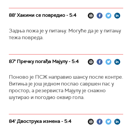
88' Хакими се повредио - 5:4
Задња ложа је у питању. Могуће да је у питању
тежа повреда.
87' Пречку погађа Мајулу - 5:4
Поново је ПСЖ направио шансу после контре.
Витиња је још једном послао савршен пас у
простор, а резервиста Мајулу је снажно
шутирао и погодио оквир гола.
84' Двострука измена - 5:4