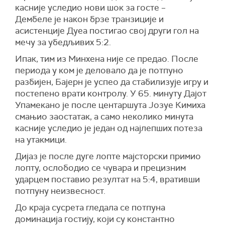
касније уследио нови шок за госте –
Дембеле је након брзе транзиције и
асистенције Дуеа постигао свој други гол на
мечу за убедљивих 5:2.
Ипак, тим из Минхена није се предао. После
периода у ком је деловало да је потпуно
разбијен, Бајерн је успео да стабилизује игру и
постепено врати контролу. У 65. минуту
Дајот
Упамекано
је после центаршута
Јозуе Кимиха
смањио заостатак, а само неколико минута
касније уследио је један од најлепших потеза
на утакмици.
Дијаз
је после дуге лопте мајсторски примио
лопту, ослободио се чувара и прецизним
ударцем поставио резултат на 5:4, вративши
потпуну неизвесност.
До краја сусрета гледала се потпуна
доминација гостију, који су константно