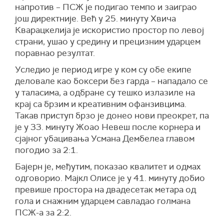
напротив – ПСЖ је подигао темпо и заиграо
још директније. Већ у 25. минуту
Хвича
Кварацкелија
је искористио простор по левој
страни, ушао у средину и прецизним ударцем
поравнао резултат.
Уследио је период игре у ком су обе екипе
деловале као боксери без гарда – нападало се
у таласима, а одбране су тешко излазиле на
крај са брзим и креативним офанзивцима.
Такав приступ брзо је донео нови преокрет, па
је у 33. минуту
Жоао Невеш
после корнера и
сјајног убацивања
Усмана Дембелеа
главом
погодио за 2:1.
Бајерн је, међутим, показао квалитет и одмах
одговорио.
Мајкл Олисе
је у 41. минуту добио
превише простора на двадесетак метара од
гола и снажним ударцем савладао голмана
ПСЖ-а за 2:2.