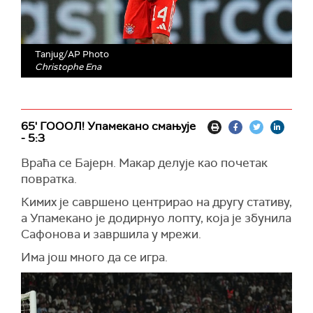
Tanjug/AP Photo
Christophe Ena
65' ГОООЛ! Упамекано смањује
- 5:3
Враћа се Бајерн. Макар делује као почетак
повратка.
Кимих је савршено центрирао на другу стативу,
а Упамекано је додирнуо лопту, која је збунила
Сафонова и завршила у мрежи.
Има још много да се игра.