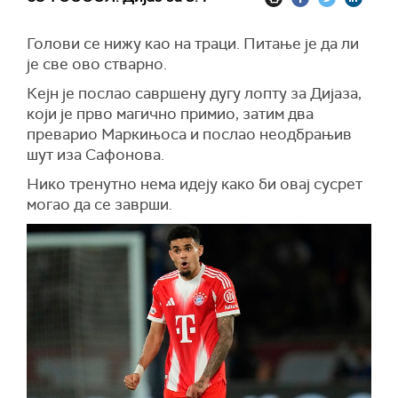
Голови се нижу као на траци. Питање је да ли
је све ово стварно.
Кејн је послао савршену дугу лопту за Дијаза,
који је прво магично примио, затим два
преварио Маркињоса и послао неодбрањив
шут иза Сафонова.
Нико тренутно нема идеју како би овај сусрет
могао да се заврши.