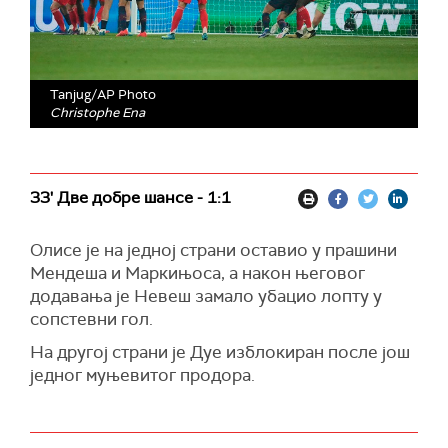
Tanjug/AP Photo
Christophe Ena
33' Две добре шансе - 1:1
Олисе је на једној страни оставио у прашини
Мендеша и Маркињоса, а након његовог
додавања је Невеш замало убацио лопту у
сопстевни гол.
На другој страни је Дуе изблокиран после још
једног муњевитог продора.