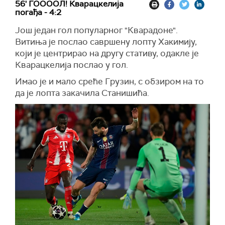
56' ГООООЛ! Кварацкелија
погађа - 4:2
Још један гол популарног "Кварадоне".
Витиња је послао савршену лопту Хакимију,
који је центрирао на другу стативу, одакле је
Кварацкелија послао у гол.
Имао је и мало среће Грузин, с обзиром на то
да је лопта закачила Станишића.