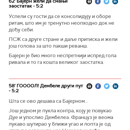
62' Бајерн жели да смањи
заостатак - 5:2
Успели су гости да се консолидују и оборе
ритам, што им је тренутно неопходно док не
дођу себи.
ПСЖ са друге стране и даље притиска и жели
још голова за што лакши реванш.
Бајерн је био много неспретнији испред гола
ривала и то га кошта великог заостатка.
58' ГООООЛ! Дембеле други пут
- 5:2
Шта се ово дешава са Бајерном...
Још једном је пукла контра, коју је повукао
Дуе и упослио Дембелеа. Француз је веома
лукаво шутирао у ближи угао и лопта је од