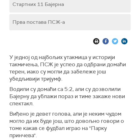
Стартних 11 Бајерна
Прва постава ПСЖ-а
У једној од најбољих утакмица у историји
такмичења, ПСЖ је успео да одбрани домаћи
терен, иако су могли да забележе још
убедљивији тријумф.
Водили су домаћи са 5:2, али су дозволили
Бајерну да ублажи пораз и тиме закаже нови
спектакл.
Виђено је девет голова, али је неким чудом
могло да их буде још, што довољно говори о
томе какав се фудбал играо на "Парку
принчева".