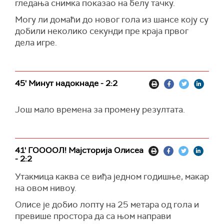
гледања снимка показао на белу тачку.
Могу ли домаћи до новог гола из шансе коју су
добили неколико секунди пре краја првог
дела игре.
45' Минут надокнаде - 2:2
Још мало времена за промену резултата.
41' ГООООЛ! Мајсторија Олисеа
- 2:2
Утакмица каква се виђа једном годишње, макар
на овом нивоу.
Олисе је добио лопту на 25 метара од гола и
превише простора да са њом направи