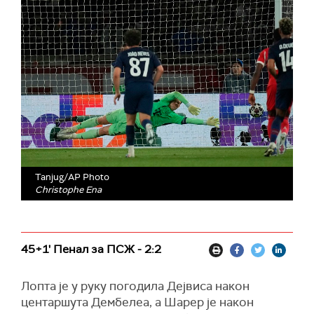
Tanjug/AP Photo
Christophe Ena
45+1' Пенал за ПСЖ - 2:2
Лопта је у руку погодила Дејвиса након
центаршута Дембелеа, а Шарер је након