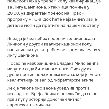
пољског Леха у трећем колу квалификација
за Лигу шампиона. Утакмица почиње у
20.30, уз директан пренос на Првом
програму РТС-а, док ћете најзанимљивије
детаље моћи да пратите на нашем порталу.
Звезда је без већих проблема елиминисала
Линколн у другом квалификационом колу,
наставивши пут ка трећем везаном пласману у
Лигу шампиона.
Посао ће изабраницима Владана Милојевића
међутим сада бити много тежи. Очекују их
дуели против пољског шампиона, који је много
квалитетнији ривал од гибралтарске екипе.
Лех је такође био веома убедљив против
исландског Брејдаблика и покушаће да се по
први пут у историји домогне елитног
европског такмичења.