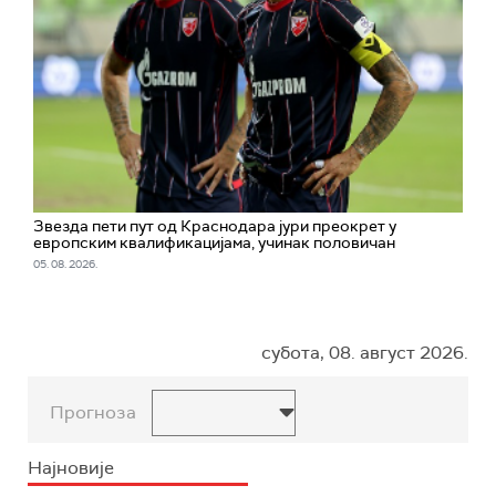
Звезда пети пут од Краснодара јури преокрет у
европским квалификацијама, учинак половичан
05. 08. 2026.
субота, 08. август 2026.
Прогноза
Најновије