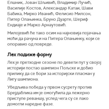
Елшник, Јован Шљивић, Владимир Лучић,
Василије Костов, Александар Катаи, Шави
Бабика, Мирко Иванић, Фелисио Милсон,
Питер Олањинка, Бруно Дуарте, Шериф
Ендиаје и Марко Арнаутовић.
Милојевић ће тако осим на најновија појачања
моћи да рачуна и на Питера Олањинку, који се
опоравио од повреде.
Лех подиже форму
Лех је претходне сезоне по девети пут у својој
историји постао шампион Пољске и добио
прилику да се бори за историјски пласман у
Лигу шампиона.
Убедљива победа у првом сусрету против
Брејдаблика им је омогућила да лежерно
приступе реваншу, услед чега су се лако
домогли наредне фазе.