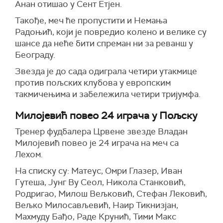
Анан отишао у Сент Етјен.
Такође, меч ће пропустити и Немања
Радоњић, који је повредио колено и велике су
шансе да неће бити спреман ни за реванш у
Београду.
Звезда је до сада одиграла четири утакмице
против пољских клубова у европским
такмичењима и забележила четири тријумфа.
Милојевић повео 24 играча у Пољску
Тренер фудбалера Црвене звезде Владан
Милојевић повео је 24 играча на меч са
Лехом.
На списку су: Матеус, Омри Глазер, Иван
Гутеша, Јунг Ву Сеол, Никола Станковић,
Родригао, Милош Вељковић, Стефан Лековић,
Вељко Милосављевић, Наир Тикнизјан,
Махмуду Бађо, Раде Крунић, Тими Макс