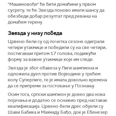
"Машиновође" ће бити домаћини у првом
сусрету, те ће Звезда поново имати шансу да
обезбеди добар резултат пред реванш на
домаћем терену.
Звезда у низу победа
Црвено-бели су од почетка сезоне одиграли
четири утакмице и победили су на све четири,
постигавши притом 17 голова, подижући
форму за важне утакмице које им следе.
Звезда је због обавеза у Лиги шампиона и
одложила дуел против Војводине у трећем
колу Суперлиге, те је имала довољно времена
да се припреми за гостовање у Познању.
Осим тога, српски шампион је довео два нова
појачања и додатно се оснажио пред наставак
квалификација. Црвено-бели дрес обукли су
Шави Бабика и Махмаду Бађо, док је Ебенезер