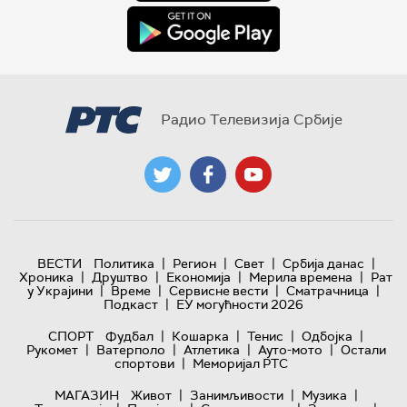
Радио Телевизија Србије
|
|
|
|
ВЕСТИ
Политика
Регион
Свет
Србија данас
|
|
|
|
Хроника
Друштво
Економија
Мерила времена
Рат
|
|
|
|
у Украјини
Време
Сервисне вести
Сматрачница
|
Подкаст
ЕУ могућности 2026
|
|
|
|
СПОРТ
Фудбал
Кошарка
Тенис
Одбојка
|
|
|
|
Рукомет
Ватерполо
Атлетика
Ауто-мото
Остали
|
спортови
Меморијал РТС
|
|
|
МАГАЗИН
Живот
Занимљивости
Музика