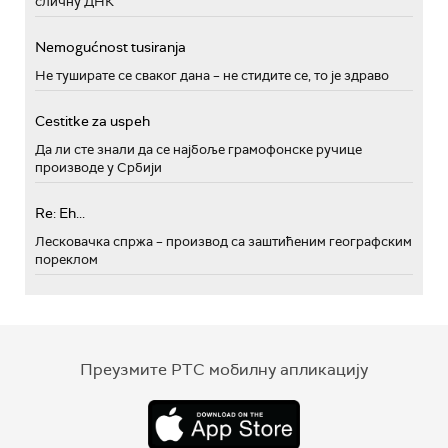
сличну ДНК
Nemogućnost tusiranja
Не туширате се сваког дана – не стидите се, то је здраво
Cestitke za uspeh
Да ли сте знали да се најбоље грамофонске ручице
производе у Србији
Re: Eh...
Лесковачка спржа – производ са заштићеним географским
пореклом
Преузмите РТС мобилну апликацију