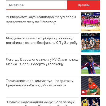
Универзитет Обурн савладао Мегу у првом
припремном мечу на Миконосу
Млади ватерполисти Србије поражени од
домаћина и остали без финала СП у Загребу
Легенда Барселоне стигла у МЛС, али не код
Месија – Серђи Роберто у Галаксију
Тадић асистирао, али узалуд – повратак у
Ередивизију неће по добром памтити
"Орлићи" надокнадили минус 12 па уз звук