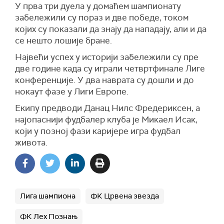
У прва три дуела у домаћем шампионату
забележили су пораз и две победе, током
којих су показали да знају да нападају, али и да
се нешто лошије бране.
Највећи успех у историји забележили су пре
две године када су играли четвртфинале Лиге
конференције. У два наврата су дошли и до
нокаут фазе у Лиги Европе.
Екипу предводи Данац Нилс Фредериксен, а
најопаснији фудбалер клуба је Микаел Исак,
који у позној фази каријере игра фудбал
живота.
Лига шампиона
ФК Црвена звезда
ФК Лех Познањ