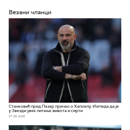
Везани чланци
Станковић пред Пазар причао о Хапоелу: Изгледа да је
у Звезди увек питање живота и смрти
07. 08. 2026.