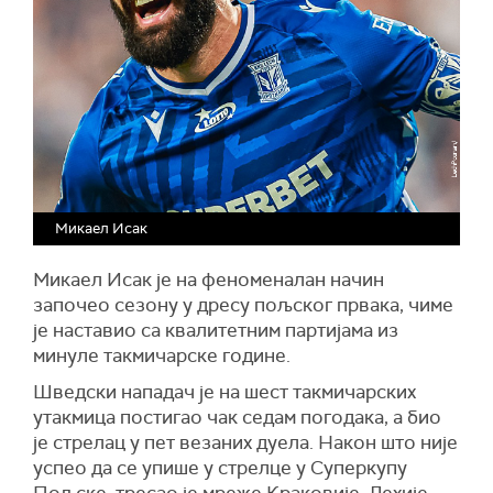
Микаел Исак
Микаел Исак је на феноменалан начин
започео сезону у дресу пољског првака, чиме
је наставио са квалитетним партијама из
минуле такмичарске године.
Шведски нападач је на шест такмичарских
утакмица постигао чак седам погодака, а био
је стрелац у пет везаних дуела. Након што није
успео да се упише у стрелце у Суперкупу
Пољске, тресао је мреже Краковије, Лехије,