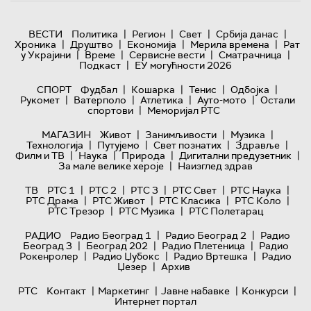
|
|
|
|
ВЕСТИ
Политика
Регион
Свет
Србија данас
|
|
|
|
Хроника
Друштво
Економија
Мерила времена
Рат
|
|
|
|
у Украјини
Време
Сервисне вести
Сматрачница
|
Подкаст
ЕУ могућности 2026
|
|
|
|
СПОРТ
Фудбал
Кошарка
Тенис
Одбојка
|
|
|
|
Рукомет
Ватерполо
Атлетика
Ауто-мото
Остали
|
спортови
Меморијал РТС
|
|
|
МАГАЗИН
Живот
Занимљивости
Музика
|
|
|
|
Технологијa
Путујемо
Свет познатих
Здравље
|
|
|
|
Филм и ТВ
Наука
Природа
Дигитални предузетник
|
За мале велике хероје
Наизглед здрав
|
|
|
|
|
ТВ
РТС 1
РТС 2
РТС 3
РТС Свет
РТС Наука
|
|
|
|
РТС Драма
РТС Живот
РТС Класика
РТС Коло
|
|
РТС Трезор
РТС Музика
РТС Полетарац
|
|
РАДИО
Радио Београд 1
Радио Београд 2
Радио
|
|
|
Београд 3
Београд 202
Радио Плетеница
Радио
|
|
|
Рокенролер
Радио Џубокс
Радио Вртешка
Радио
|
Џезер
Архив
|
|
|
|
РТС
Контакт
Маркетинг
Јавне набавке
Конкурси
Интернет портал