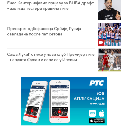
Енес Кантер најавио пријаву за ВНБА драфт
– жели да тестира правила лиге
Преокрет одбојкашица Србије, Русија
савладана после пет сетова
Саша Лукић стиже у нови клуб Премијер лиге
– напушта Фулам и сели се у Ипсвич