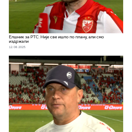
Елшник за РТС: Није све ишло по плану, али смо
издржали
12. 08. 2025.