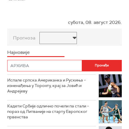
субота, 08. август 2026.
Прогноза
Најновије
Испале српска Американка и Рускиња –
изненађења у Торонту, крај за Јовић и
Андрејеву
Кадети Србије одлично почели па стали –
пораз од Литваније на старту Европског
првенства