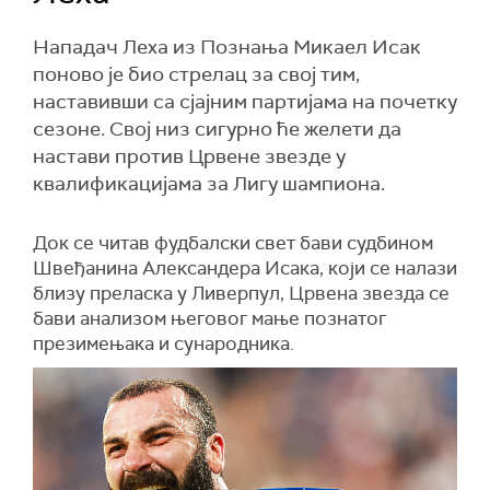
Нападач Леха из Познања Микаел Исак
поново је био стрелац за свој тим,
наставивши са сјајним партијама на почетку
сезоне. Свој низ сигурно ће желети да
настави против Црвене звезде у
квалификацијама за Лигу шампиона.
Док се читав фудбалски свет бави судбином
Швеђанина Александера Исака, који се налази
близу преласка у Ливерпул, Црвена звезда се
бави анализом његовог мање познатог
презимењака и сународника.