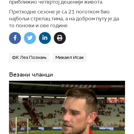
приближио четвртој деценији живота.
Претходне сезоне је са 21 поготком био
најбољи стрелац тима, а на добром путу је да
то понови и ове године.
ФК Лех Познањ
Микаел Исак
Везани чланци