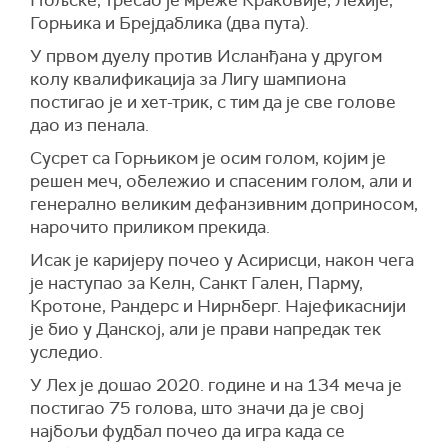
Горњика и Брејдаблика (два пута).
У првом дуелу против Исланђана у другом
колу квалификација за Лигу шампиона
постигао је и хет-трик, с тим да је све голове
дао из пенала.
Сусрет са Горњиком је осим голом, којим је
решен меч, обележио и спасеним голом, али и
генерално великим дефанзивним доприносом,
нарочито приликом прекида.
Исак је каријеру почео у Асирисци, након чега
је наступао за Келн, Санкт Гален, Парму,
Кротоне, Рандерс и Нирнберг. Најефикаснији
је био у Данској, али је прави напредак тек
уследио.
У Лех је дошао 2020. године и на 134 меча је
постигао 75 голова, што значи да је свој
најбољи фудбал почео да игра када се