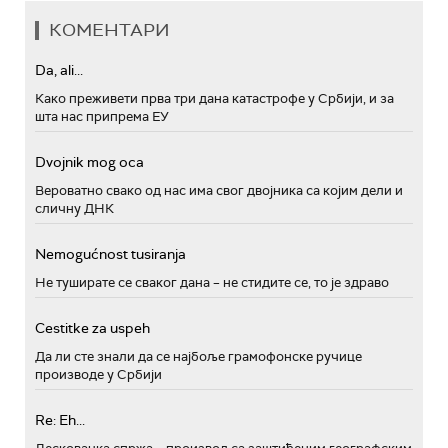
КОМЕНТАРИ
Da, ali...
Како преживети прва три дана катастрофе у Србији, и за
шта нас припрема ЕУ
Dvojnik mog oca
Вероватно свако од нас има свог двојника са којим дели и
сличну ДНК
Nemogućnost tusiranja
Не туширате се сваког дана – не стидите се, то је здраво
Cestitke za uspeh
Да ли сте знали да се најбоље грамофонске ручице
производе у Србији
Re: Eh...