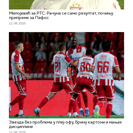
Милојевић за РТС: Рачуна се само резултат, почињу
припреме за Пафос
12. 08. 2025.
Звезда без проблема у плеј-офу, брину картони и мањак
дисциплине
12. 08. 2025.