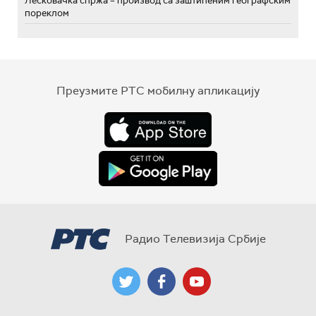
Лесковачка спржа – производ са заштићеним географским
пореклом
Преузмите РТС мобилну апликацију
Радио Телевизија Србије