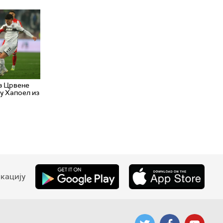
з Црвене
у Хапоел из
кацију