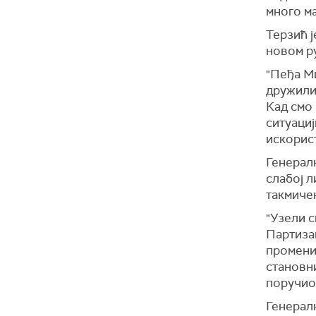
много ма
Терзић ј
новом р
"Пеђа Ми
дружили,
Кад смо 
ситуациј
искорист
Генералн
слабој л
такмиче
"Узели с
Партизан
промени
становни
поручио 
Генералн