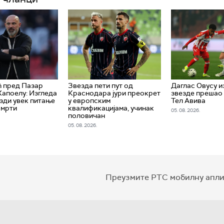
 пред Пазар
Звезда пети пут од
Даглас Овусу и
Хапоелу: Изгледа
Краснодара јури преокрет
звезде прешао 
езди увек питање
у европским
Тел Авива
смрти
квалификацијама, учинак
05. 08. 2026.
половичан
05. 08. 2026.
Преузмите РТС мобилну апли