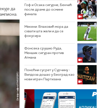
Гоф и Осака сигурне, Бенчић
екује да
после драме до осмине
шампиона.
финала
Мекени: Влаховић мора да
схвати шта жели и да се
фокусира
Фонсека срушио Руда,
Меншик сигуран против
Атмана
Поноћни сусрет у Сурчину -
Вилдоза дошао у Београд као
нови играч Партизана