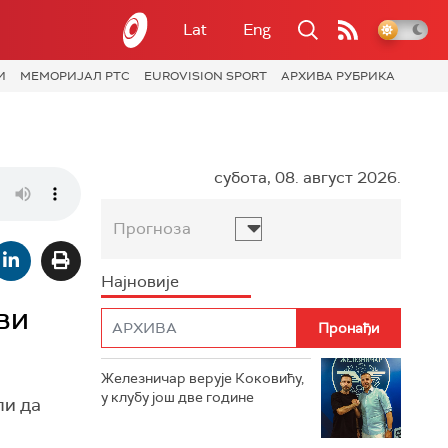
Lat
Eng
И
МЕМОРИЈАЛ РТС
EUROVISION SPORT
АРХИВА РУБРИКА
субота, 08. август 2026.
Прогноза
Најновије
ви
Железничар верује Коковићу,
у клубу још две године
ли да