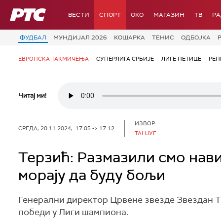
РТС
ВЕСТИ
СПОРТ
OKO
МАГАЗИН
ТВ
Р
ФУДБАЛ
МУНДИЈАЛ 2026
КОШАРКА
ТЕНИС
ОДБОЈКА
ЕВРОПСКА ТАКМИЧЕЊА
СУПЕРЛИГА СРБИЈЕ
ЛИГЕ ПЕТИЦЕ
РЕП
Читај ми!
ИЗВОР:
СРЕДА, 20.11.2024, 17:05 -> 17:12
ТАНЈУГ
Терзић: Размазили смо нави
морају да буду бољи
Генерални директор Црвене звезде Звездан Терз
победи у Лиги шампиона.