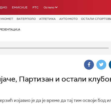
АДИО
ЕМИСИЈЕ
РТС
Остало
РУКОМЕТ
ВАТЕРПОЛО
АТЛЕТИКА
АУТО-МОТО
ОСТАЛИ СПОРТОВ
РЕЗЕНТАЦИЈА
јаче, Партизан и остали клубо
ић изјавио је да је време да тај тим освоји бод и