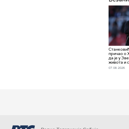
Станковић
причао о 
да је у Зв
живота и 
07. 08. 2026.