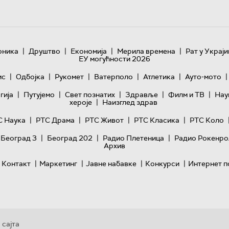
|
|
|
|
оника
Друштво
Економија
Мерила времена
Рат у Украји
ЕУ могућности 2026
|
|
|
|
|
|
ис
Одбојка
Рукомет
Ватерполо
Атлетика
Ауто-мото
|
|
|
|
|
гијa
Путујемо
Свет познатих
Здравље
Филм и ТВ
Нау
|
хероје
Наизглед здрав
|
|
|
|
С Наука
РТС Драма
РТС Живот
РТС Класика
РТС Коло
|
|
|
 Београд 3
Београд 202
Радио Плетеница
Радио Рокенро
Архив
|
|
|
|
Контакт
Маркетинг
Јавне набавке
Конкурси
Интернет п
 сајта