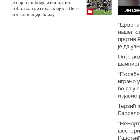
је најпотребније и испратио
Тобол са три гола, плеј-оф Лиге
Звездан
конференције близу
"Црвена 
нашег кл
против Р
је да уз
Он је до
шампион
"Посебно
играмо у
бојса у 
изјавио 
Терзић ј
Барсело
"Немојт
шестори
Радоњић