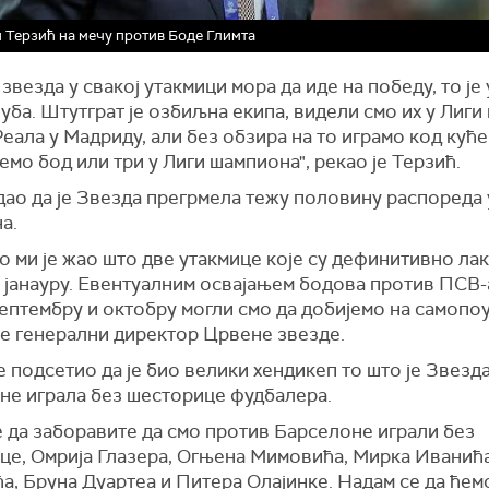
 Терзић на мечу против Боде Глимта
звезда у свакој утакмици мора да иде на победу, то је
уба. Штутграт је озбиљна екипа, видели смо их у Лиг
еала у Мадриду, али без обзира на то играмо код куће
мемо бод или три у Лиги шампиона", рекао је Терзић.
дао да је Звезда прегрмела тежу половину распореда 
а.
 ми је жао што две утакмице које су дефинитивно ла
 јанауру. Евентуалним освајањем бодова против ПСВ-а
септембру и октобру могли смо да добијемо на самопо
је генерални директор Црвене звезде.
е подсетио да је био велики хендикеп то што је Звезд
не играла без шесторице фудбалера.
е да заборавите да смо против Барселоне играли без
це, Омрија Глазера, Огњена Мимовића, Мирка Иванић
а, Бруна Дуартеа и Питера Олајинке. Надам се да ћем