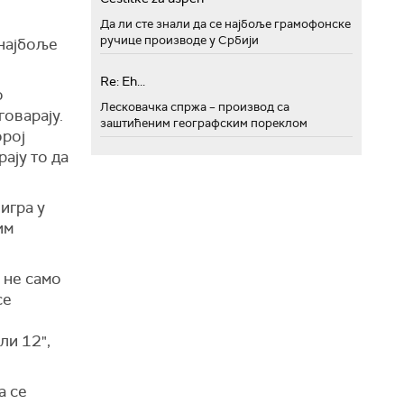
Да ли сте знали да се најбоље грамофонске
ручице производе у Србији
 најбоље
Re: Eh...
о
Лесковачка спржа – производ са
говарају.
заштићеним географским пореклом
орој
ају то да
игра у
им
 не само
се
ли 12",
а се