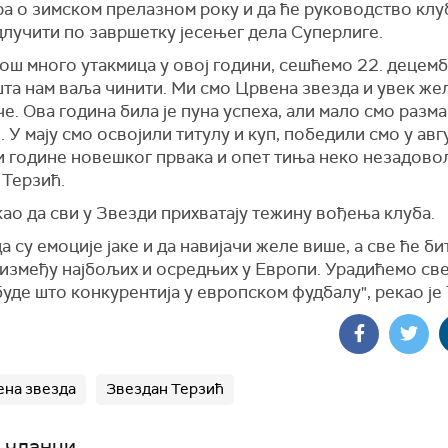
а о зимском прелазном року и да ће руководство клу
длучити по завршетку јесењег дела Суперлиге.
ош много утакмица у овој години, сешћемо 22. децемб
шта нам ваља чинити. Ми смо Црвена звезда и увек ж
че. Ова година била је пуна успеха, али мало смо разм
. У мају смо освојили титулу и куп, победили смо у авг
и године новешког првака и опет тиња неко незадово
 Терзић.
као да сви у Звезди прихватају тежину вођења клуба.
а су емоције јаке и да навијачи желе више, а све ће би
 између најбољих и осредњих у Европи. Урадићемо све
уде што конкурентија у европском фудбалу", рекао је
на звезда
Звездан Терзић
 чланци