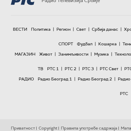
Радио Телевизија Србије
|
|
|
|
ВЕСТИ
Политика
Регион
Свет
Србија данас
Хр
|
|
СПОРТ
Фудбал
Кошарка
Тен
|
|
|
МАГАЗИН
Живот
Занимљивости
Музика
Техноло
|
|
|
|
ТВ
РТС 1
РТС 2
РТС 3
РТС Свет
РТ
|
|
РАДИО
Радио Београд 1
Радио Београд 2
Радио
РТС
Приватност
Copyright
Правила употребе садржаја
Мапа
|
|
|