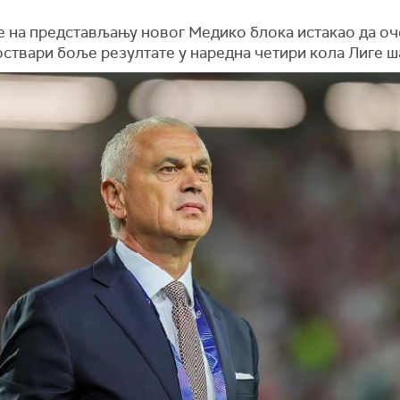
е на представљању новог Медико блока истакао да оч
оствари боље резултате у наредна четири кола Лиге 