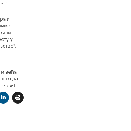
ба о
ра и
елимо
азили
усту у
љство",
ти већа
 што да
 Терзић.