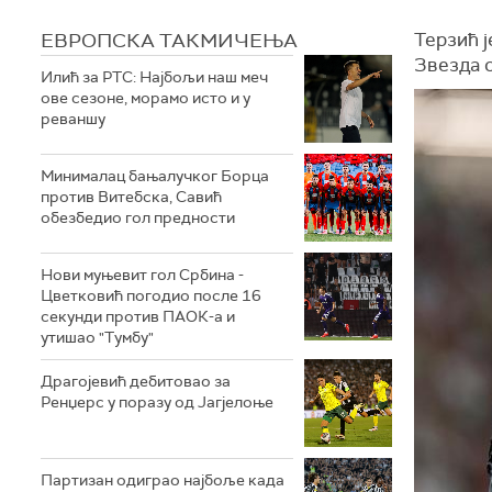
ЕВРОПСКА ТАКМИЧЕЊА
Терзић ј
Звезда 
Илић за РТС: Најбољи наш меч
ове сезоне, морамо исто и у
реваншу
Минималац бањалучког Борца
против Витебска, Савић
обезбедио гол предности
Нови муњевит гол Србина -
Цветковић погодио после 16
секунди против ПАОК-а и
утишао "Тумбу"
Драгојевић дебитовао за
Ренџерс у поразу од Јагјелоње
Партизан одиграо најбоље када