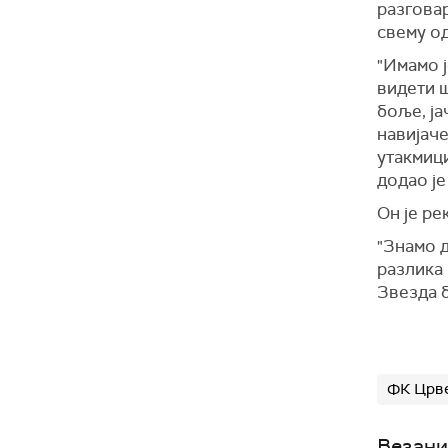
разговар
свему о
"Имамо ј
видети 
боље, ја
навијаче
утакмиц
додао је
Он је ре
"Знамо д
разлика
Звезда б
ФК Црве
Везани