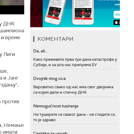
 у ДНК
и шампиона
 и време
КОМЕНТАРИ
Da, ali...
у Лиги
Како преживети прва три дана катастрофе у
Србији, и за шта нас припрема ЕУ
кше,
 и Јанг
Dvojnik mog oca
уздању",
Вероватно свако од нас има свог двојника
са којим дели и сличну ДНК
а против
Nemogućnost tusiranja
Не туширате се сваког дана – не стидите се,
то је здраво
а, Немање
о имати
Cestitke za uspeh