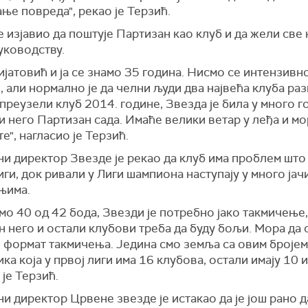
ње повреда", рекао је Терзић.
е изјавио да поштује Партизан као клуб и да жели све
уководству.
јатовић и ја се знамо 35 година. Нисмо се интензивн
 али нормално је да челни људи два највећа клуба раз
преузели клуб 2014. године, Звезда је била у много г
и него Партизан сада. Имаће велики ветар у леђа и мор
е", нагласио је Терзић.
и директор Звезде је рекао да клуб има проблем што 
иги, док ривали у Лиги шампиона наступају у много јач
њима.
мо 40 од 42 бода, Звезди је потребно јако такмичење,
 него и остали клубови треба да буду бољи. Мора да 
 формат такмичења. Једина смо земља са овим бројем
ка која у првој лиги има 16 клубова, остали имају 10 и
је Терзић.
и директор Црвене звезде је истакао да је још рано д