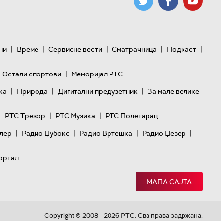
|
|
|
|
|
ни
Време
Сервисне вести
Сматрачница
Подкаст
|
Остали спортови
Меморијал РТС
|
|
|
ка
Природа
Дигитални предузетник
За мале велике
|
|
|
РТС Трезор
РТС Музика
РТС Полетарац
|
|
|
|
лер
Радио Џубокс
Радио Вртешка
Радио Џезер
ортал
МАПА САЈТА
Copyright © 2008 - 2026 РТС. Сва права задржана.