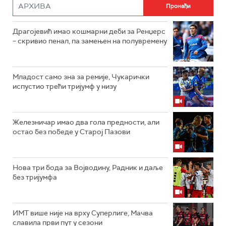
Драгојевић имао кошмарни деби за Ренџерс
– скривио пенал, па замењен на полувремену
Младост само зна за ремије, Чукарички
испустио трећи тријумф у низу
Железничар имао два гола предности, али
остао без победе у Старој Пазови
Нова три бода за Војводину, Радник и даље
без тријумфа
ИМТ више није на врху Суперлиге, Мачва
славила први пут у сезони