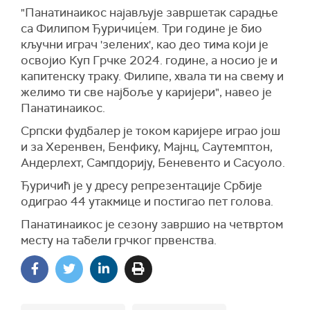
"Панатинаикос најављује завршетак сарадње
са Филипом Ђуричиц́ем. Три године је био
кључни играч 'зелених', као део тима који је
освојио Куп Грчке 2024. године, а носио је и
капитенску траку. Филипе, хвала ти на свему и
желимо ти све најбоље у каријери", навео је
Панатинаикос.
Српски фудбалер је током каријере играо још
и за Херенвен, Бенфику, Мајнц, Саутемптон,
Андерлехт, Сампдорију, Беневенто и Сасуоло.
Ђуричић је у дресу репрезентације Србије
одиграо 44 утакмице и постигао пет голова.
Панатинаикос је сезону завршио на четвртом
месту на табели грчког првенства.