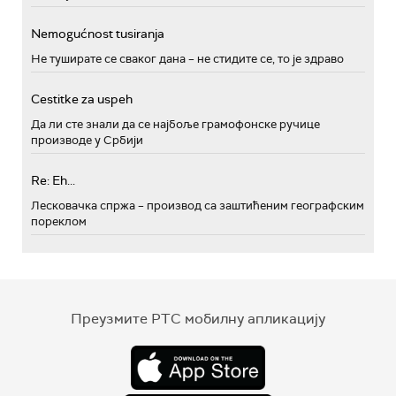
Nemogućnost tusiranja
Не туширате се сваког дана – не стидите се, то је здраво
Cestitke za uspeh
Да ли сте знали да се најбоље грамофонске ручице
производе у Србији
Re: Eh...
Лесковачка спржа – производ са заштићеним географским
пореклом
Преузмите РТС мобилну апликацију