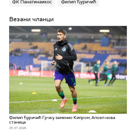
ФК Панатинаикос
Филип Ђуричић
Везани чланци
Филип Ђуричић Грчку заменио Кипром, Апоел нова
станица
25. 07. 2026.