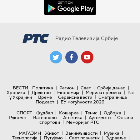
Радио Телевизија Србије
|
|
|
|
ВЕСТИ
Политика
Регион
Свет
Србија данас
|
|
|
|
Хроника
Друштво
Економија
Мерила времена
Рат
|
|
|
|
у Украјини
Време
Сервисне вести
Сматрачница
|
Подкаст
ЕУ могућности 2026
|
|
|
|
СПОРТ
Фудбал
Кошарка
Тенис
Одбојка
|
|
|
|
Рукомет
Ватерполо
Атлетика
Ауто-мото
Остали
|
спортови
Меморијал РТС
|
|
|
МАГАЗИН
Живот
Занимљивости
Музика
|
|
|
|
Технологијa
Путујемо
Свет познатих
Здравље