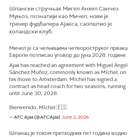
Шпански стручњак Мигел Анхел Санчез
Муњоз, познатији као Мичел, нови је
тренер фудбалера Ајакса, саопштио је
холандски клуб.
Мичел је са челницима четвороструког првака
Европе потписао уговор до јуна 2028. године.
Ajax has reached an agreement with Miguel Ángel
Sánchez Muñoz, commonly known as Míchel, on
his move to Amsterdam. Míchel has signed a
contract as head coach for two seasons, running
until June 30, 2028.
Bienvenido, Míchel 🇪🇸
— AFC Ajax (@AFCAjax)
June 2, 2026
Шпанац је током претходних пет година водио