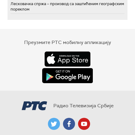
Лесковачка спржа – производ са заштићеним географским
пореклом
Преузмите РТС мобилну апликацију
Радио Телевизија Србије