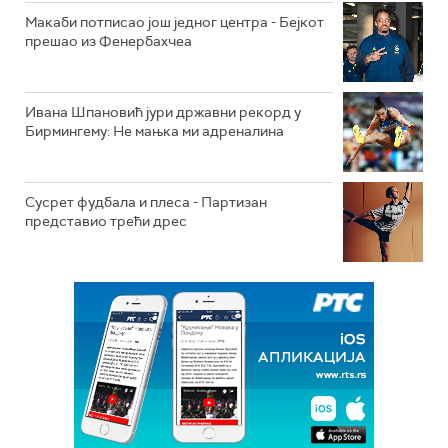
Макаби потписао још једног центра - Бејкот
прешао из Фенербахчеа
Ивана Шпановић јури државни рекорд у
Бирмингему: Не мањка ми адреналина
Сусрет фудбала и плеса - Партизан
представио трећи дрес