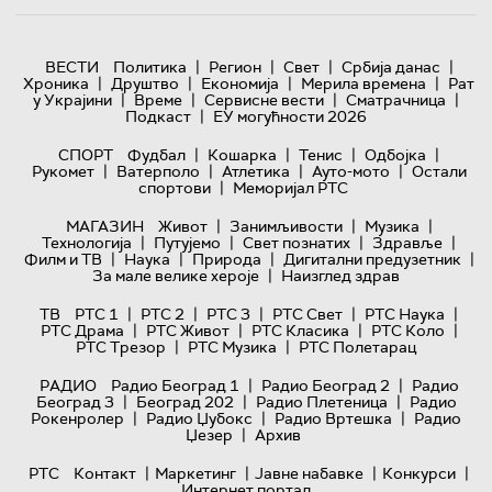
|
|
|
|
ВЕСТИ
Политика
Регион
Свет
Србија данас
|
|
|
|
Хроника
Друштво
Економија
Мерила времена
Рат
|
|
|
|
у Украјини
Време
Сервисне вести
Сматрачница
|
Подкаст
ЕУ могућности 2026
|
|
|
|
СПОРТ
Фудбал
Кошарка
Тенис
Одбојка
|
|
|
|
Рукомет
Ватерполо
Атлетика
Ауто-мото
Остали
|
спортови
Меморијал РТС
|
|
|
МАГАЗИН
Живот
Занимљивости
Музика
|
|
|
|
Технологијa
Путујемо
Свет познатих
Здравље
|
|
|
|
Филм и ТВ
Наука
Природа
Дигитални предузетник
|
За мале велике хероје
Наизглед здрав
|
|
|
|
|
ТВ
РТС 1
РТС 2
РТС 3
РТС Свет
РТС Наука
|
|
|
|
РТС Драма
РТС Живот
РТС Класика
РТС Коло
|
|
РТС Трезор
РТС Музика
РТС Полетарац
|
|
РАДИО
Радио Београд 1
Радио Београд 2
Радио
|
|
|
Београд 3
Београд 202
Радио Плетеница
Радио
|
|
|
Рокенролер
Радио Џубокс
Радио Вртешка
Радио
|
Џезер
Архив
|
|
|
|
РТС
Контакт
Маркетинг
Јавне набавке
Конкурси
Интернет портал