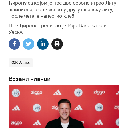
Ђирону са којом је пре две сезоне играо Лигу
шампиона, а ове испао у другу шпанску лигу,
после чега је напустио клуб.
Пре Ђироне тренирао је Рајо Ваљекано и
Уеску.
ФК Ајакс
Везани чланци