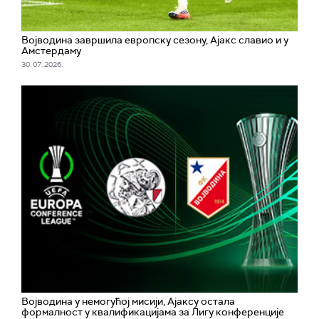
Војводина завршила европску сезону, Ајакс славио и у
Амстердаму
30. 07. 2026.
Војводина у немогућој мисији, Ајаксу остала
формалност у квалификацијама за Лигу конференције