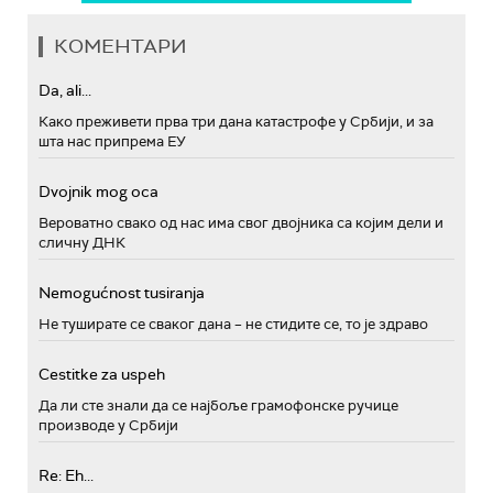
КОМЕНТАРИ
Da, ali...
Како преживети прва три дана катастрофе у Србији, и за
шта нас припрема ЕУ
Dvojnik mog oca
Вероватно свако од нас има свог двојника са којим дели и
сличну ДНК
Nemogućnost tusiranja
Не туширате се сваког дана – не стидите се, то је здраво
Cestitke za uspeh
Да ли сте знали да се најбоље грамофонске ручице
производе у Србији
Re: Eh...