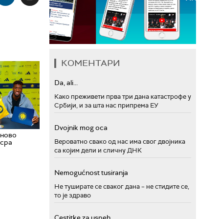
КОМЕНТАРИ
Da, ali...
Како преживети прва три дана катастрофе у
Србији, и за шта нас припрема ЕУ
Dvojnik mog oca
 ново
Вероватно свако од нас има свог двојника
асра
са којим дели и сличну ДНК
Nemogućnost tusiranja
Не туширате се сваког дана – не стидите се,
то је здраво
Cestitke za uspeh