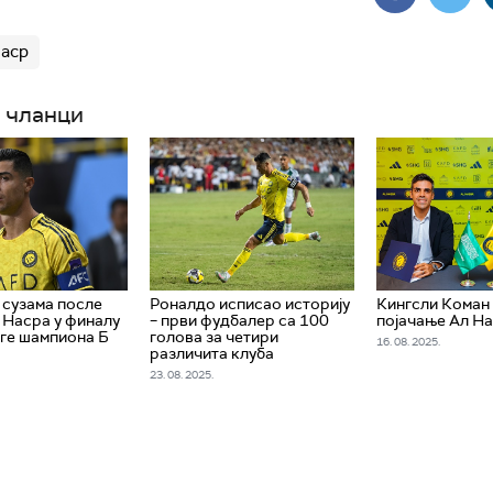
аср
 чланци
 сузама после
Роналдо исписао историју
Кингсли Коман
 Насра у финалу
– први фудбалер са 100
појачање Ал Н
иге шампиона Б
голова за четири
16. 08. 2025.
различита клуба
23. 08. 2025.