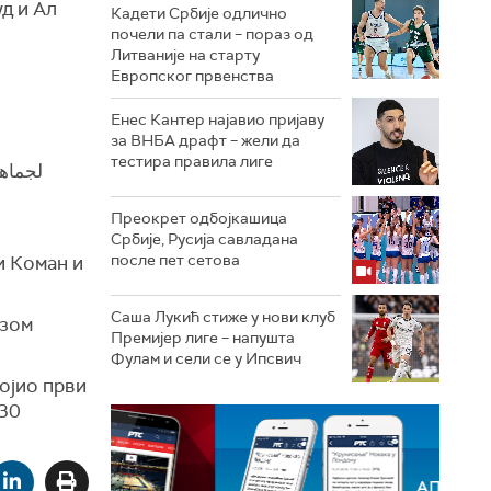
д и Ал
Кадети Србије одлично
почели па стали – пораз од
Литваније на старту
Европског првенства
Енес Кантер најавио пријаву
за ВНБА драфт – жели да
тестира правила лиге
لجم 🌏
Преокрет одбојкашица
Србије, Русија савладана
после пет сетова
и Коман и
Саша Лукић стиже у нови клуб
азом
Премијер лиге – напушта
Фулам и сели се у Ипсвич
ојио први
 30