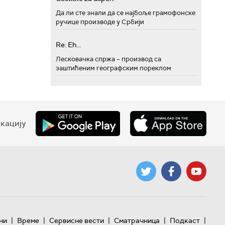
Да ли сте знали да се најбоље грамофонске
ручице производе у Србији
Re: Eh...
Лесковачка спржа – производ са
заштићеним географским пореклом
кацију
|
|
|
|
|
ни
Време
Сервисне вести
Сматрачница
Подкаст