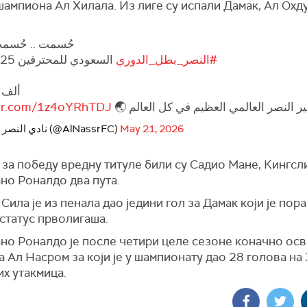
ампиона Ал Хилала. Из лиге су испали Дамак, Ал Охду
حُسمت .. حُسمت 
#النصر_بطل_الدوري
السعودي للمحترفين 2025-26 💛
ألف 
tter.com/1z4oYRhTDJ
اهير النصر العالمي العظيم في كل العالم
— نادي النصر السعودي (@AlNassrFC)
May 21, 2026
 за победу вредну титуле били су Садио Мане, Кингсл
но Роналдо два пута.
Сила је из пенала дао једини гол за Дамак који је пор
статус прволигаша.
ано Роналдо је после четири целе сезоне коначно осв
а Ал Насром за који је у шампионату дао 28 голова на
х утакмица.