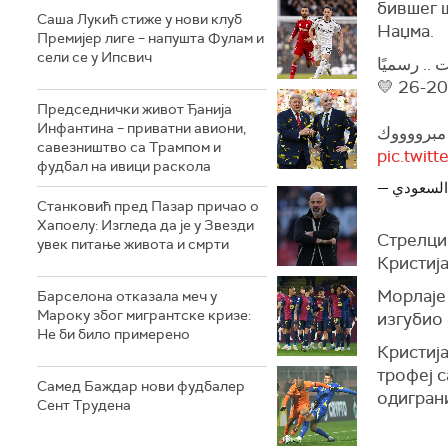
бившег ш
Саша Лукић стиже у нови клуб
Наџма.
Премијер лиге – напушта Фулам и
сели се у Ипсвич
.. رسميًا
Председнички живот Ђанија
Инфантина – приватни авиони,
مبرووووك
савезништво са Трампом и
pic.twi
фудбал на ивици раскола
Станковић пред Пазар причао о
Хапоелу: Изгледа да је у Звезди
Стрелци
увек питање живота и смрти
Кристија
Морлаје 
Барселона отказала меч у
Мароку због мигрантске кризе:
изгубио 
Не би било примерено
Кристиј
трофеј с
Самед Баждар нови фудбалер
одиграни
Сент Трудена