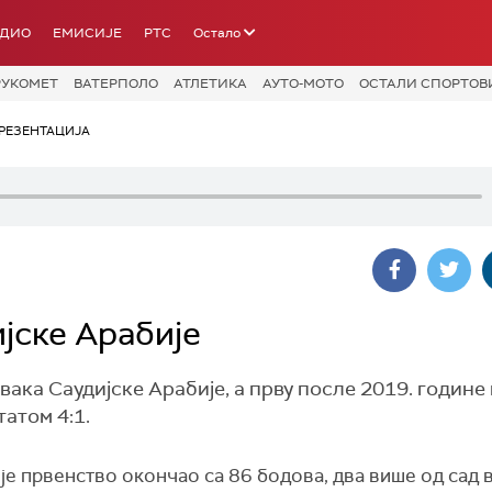
АДИО
ЕМИСИЈЕ
РТС
Остало
РУКОМЕТ
ВАТЕРПОЛО
АТЛЕТИКА
АУТО-МОТО
ОСТАЛИ СПОРТОВ
РЕЗЕНТАЦИЈА
ијске Арабије
вака Саудијске Арабије, а прву после 2019. године
атом 4:1.
је првенство окончао са 86 бодова, два више од сад 