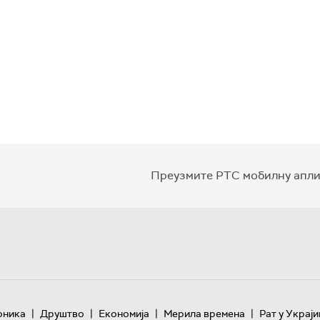
Преузмите РТС мобилну апли
|
|
|
|
оника
Друштво
Економија
Мерила времена
Рат у Украји