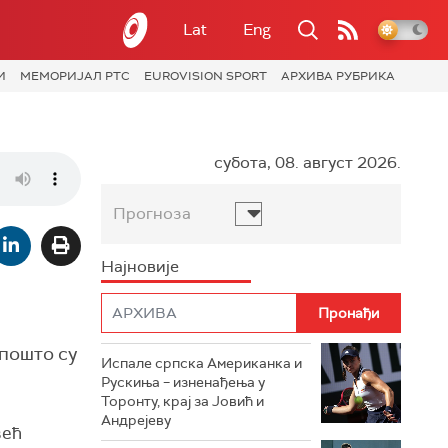
Lat
Eng
И
МЕМОРИЈАЛ РТС
EUROVISION SPORT
АРХИВА РУБРИКА
субота, 08. август 2026.
Прогноза
Најновије
 пошто су
Испале српска Американка и
Рускиња – изненађења у
Торонту, крај за Јовић и
Андрејеву
већ