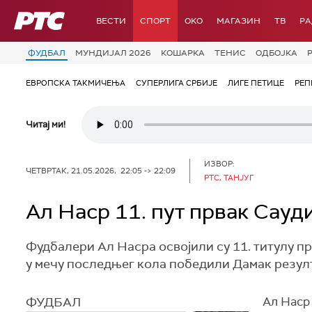
РТС
ВЕСТИ
СПОРТ
OKO
МАГАЗИН
ТВ
Р
ФУДБАЛ
МУНДИЈАЛ 2026
КОШАРКА
ТЕНИС
ОДБОЈКА
ЕВРОПСКА ТАКМИЧЕЊА
СУПЕРЛИГА СРБИЈЕ
ЛИГЕ ПЕТИЦЕ
РЕП
Читај ми!
ИЗВОР:
ЧЕТВРТАК, 21.05.2026, 22:05 -> 22:09
РТС, ТАНЈУГ
Ал Наср 11. пут првак Сауд
Фудбалери Ал Насра освојили су 11. титулу пр
у мечу последњег кола победили Дамак резулт
ФУДБАЛ
Ал Наср 