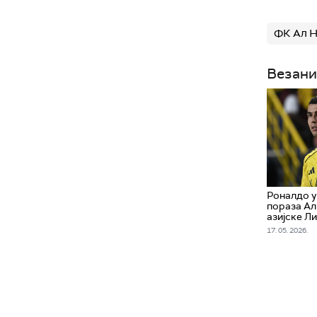
ФК Ал Н
Везани
Роналдо у
пораза Ал
азијске Л
17. 05. 2026.