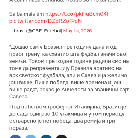
Saiba mais em
https://t.co/pkHuBcm04I
pic.twitter.com/DZdRZofPpN
— brasil (@CBF_Futebol)
May 14, 2026
"Дошао сам у Бразил пре годину дана и од
првог тренутка схватио шта фудбал значи овој
земљи. Током претходне године радили смо на
томе да репрезентацију Бразила вратимо на
врх светског фудбала, али и Савез и ја желимо
још више. Више победа, више времена и још
више рада", рекао је Анчелоти за званични сајт
Савеза.
Под вођством трофејног Италијана, Бразил је
до сада одиграо 10 утакмица и у том периоду
остварено је пет победа, два ремија и три
пораза.