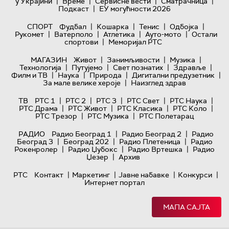
|
|
|
|
у Украјини
Време
Сервисне вести
Сматрачница
|
Подкаст
ЕУ могућности 2026
|
|
|
|
СПОРТ
Фудбал
Кошарка
Тенис
Одбојка
|
|
|
|
Рукомет
Ватерполо
Атлетика
Ауто-мото
Остали
|
спортови
Меморијал РТС
|
|
|
МАГАЗИН
Живот
Занимљивости
Музика
|
|
|
|
Технологијa
Путујемо
Свет познатих
Здравље
|
|
|
|
Филм и ТВ
Наука
Природа
Дигитални предузетник
|
За мале велике хероје
Наизглед здрав
|
|
|
|
|
ТВ
РТС 1
РТС 2
РТС 3
РТС Свет
РТС Наука
|
|
|
|
РТС Драма
РТС Живот
РТС Класика
РТС Коло
|
|
РТС Трезор
РТС Музика
РТС Полетарац
|
|
РАДИО
Радио Београд 1
Радио Београд 2
Радио
|
|
|
Београд 3
Београд 202
Радио Плетеница
Радио
|
|
|
Рокенролер
Радио Џубокс
Радио Вртешка
Радио
|
Џезер
Архив
|
|
|
|
РТС
Контакт
Маркетинг
Јавне набавке
Конкурси
Интернет портал
МАПА САЈТА