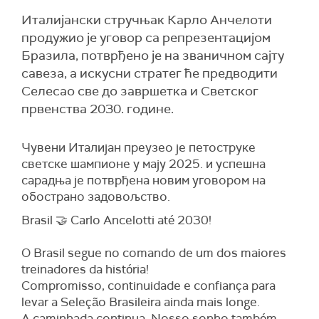
Италијански стручњак Карло Анчелоти
продужио је уговор са репрезентацијом
Бразила, потврђено је на званичном сајту
савеза, а искусни стратег ће предводити
Селесао све до завршетка и Светског
првенства 2030. године.
Чувени Италијан преузео је петоструке
светске шампионе у мају 2025. и успешна
сарадња је потврђена новим уговором на
обострано задовољство.
Brasil 🤝 Carlo Ancelotti até 2030!
O Brasil segue no comando de um dos maiores
treinadores da história!
Compromisso, continuidade e confiança para
levar a Seleção Brasileira ainda mais longe.
A caminhada continua. Nosso sonho também.