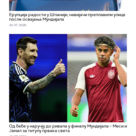
Ерупција радости у Шпанији, навијачи преплавили улице
после освајања Мундијала
20. 07. 2026.
Од бебе у наручју до ривала у финалу Мундијала – Меси и
Јамал за титулу првака света