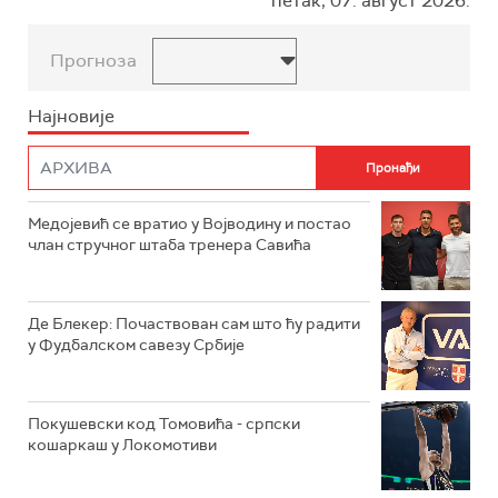
петак, 07. август 2026.
Прогноза
Најновије
Медојевић се вратио у Војводину и постао
члан стручног штаба тренера Савића
Де Блекер: Почаствован сам што ћу радити
у Фудбалском савезу Србије
Покушевски код Томовића - српски
кошаркаш у Локомотиви