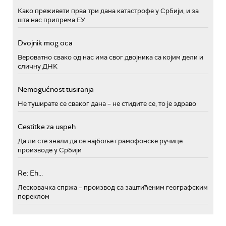
Како преживети прва три дана катастрофе у Србији, и за
шта нас припрема ЕУ
Dvojnik mog oca
Вероватно свако од нас има свог двојника са којим дели и
сличну ДНК
Nemogućnost tusiranja
Не туширате се сваког дана – не стидите се, то је здраво
Cestitke za uspeh
Да ли сте знали да се најбоље грамофонске ручице
производе у Србији
Re: Eh...
Лесковачка спржа – производ са заштићеним географским
пореклом