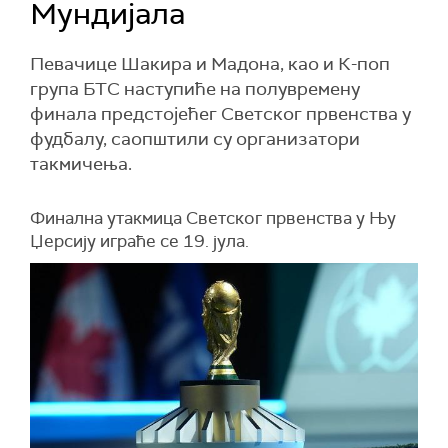
Мундијала
Певачице Шакира и Мадона, као и К-поп
група БТС наступиће на полувремену
финала предстојећег Светског првенства у
фудбалу, саопштили су организатори
такмичења.
Финална утакмица Светског првенства у Њу
Џерсију играће се 19. јула.