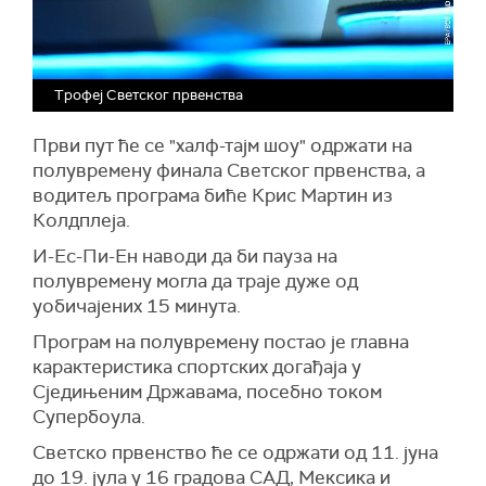
Трофеј Светског првенства
Први пут ће се "халф-тајм шоу" одржати на
полувремену финала Светског првенства, а
водитељ програма биће Крис Мартин из
Колдплеја.
И-Ес-Пи-Ен наводи да би пауза на
полувремену могла да траје дуже од
уобичајених 15 минута.
Програм на полувремену постао је главна
карактеристика спортских догађаја у
Сједињеним Државама, посебно током
Супербоула.
Светско првенство ће се одржати од 11. јуна
до 19. јула у 16 градова САД, Мексика и