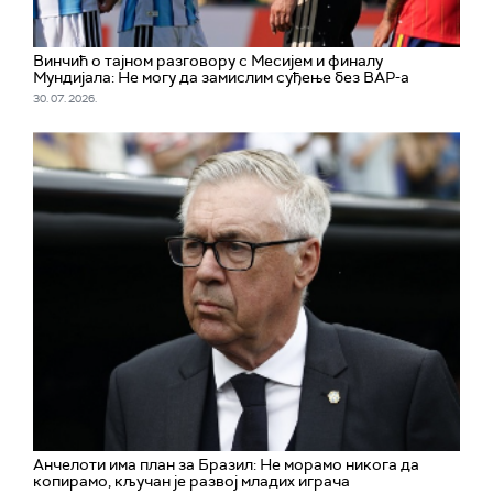
Винчић о тајном разговору с Месијем и финалу
Мундијала: Не могу да замислим суђење без ВАР-а
30. 07. 2026.
Aнчелоти има план за Бразил: Не морамо никога да
копирамо, кључан је развој младих играча