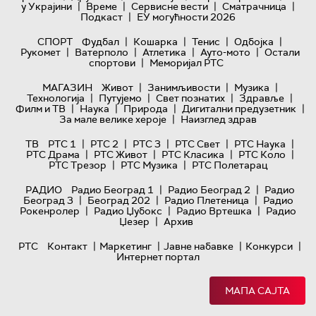
|
|
|
|
у Украјини
Време
Сервисне вести
Сматрачница
|
Подкаст
ЕУ могућности 2026
|
|
|
|
СПОРТ
Фудбал
Кошарка
Тенис
Одбојка
|
|
|
|
Рукомет
Ватерполо
Атлетика
Ауто-мото
Остали
|
спортови
Меморијал РТС
|
|
|
МАГАЗИН
Живот
Занимљивости
Музика
|
|
|
|
Технологијa
Путујемо
Свет познатих
Здравље
|
|
|
|
Филм и ТВ
Наука
Природа
Дигитални предузетник
|
За мале велике хероје
Наизглед здрав
|
|
|
|
|
ТВ
РТС 1
РТС 2
РТС 3
РТС Свет
РТС Наука
|
|
|
|
РТС Драма
РТС Живот
РТС Класика
РТС Коло
|
|
РТС Трезор
РТС Музика
РТС Полетарац
|
|
РАДИО
Радио Београд 1
Радио Београд 2
Радио
|
|
|
Београд 3
Београд 202
Радио Плетеница
Радио
|
|
|
Рокенролер
Радио Џубокс
Радио Вртешка
Радио
|
Џезер
Архив
|
|
|
|
РТС
Контакт
Маркетинг
Јавне набавке
Конкурси
Интернет портал
МАПА САЈТА