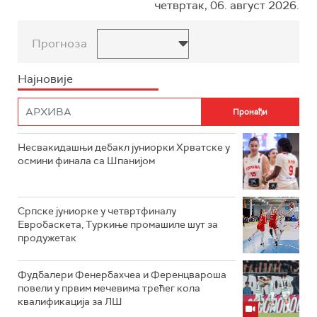
четвртак, 06. август 2026.
Прогноза
Најновије
Несвакидашњи дебакл јуниорки Хрватске у
осмини финала са Шпанијом
Српске јуниорке у четвртфиналу
Евробаскета, Туркиње промашиле шут за
продужетак
Фудбалери Фенербахчеа и Ференцвароша
повели у првим мечевима трећег кола
квалификација за ЛШ