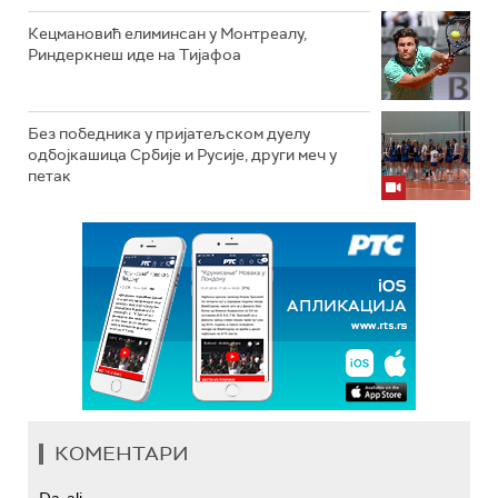
Кецмановић елиминсан у Монтреалу,
Риндеркнеш иде на Тијафоа
Без победника у пријатељском дуелу
одбојкашица Србије и Русије, други меч у
петак
КОМЕНТАРИ