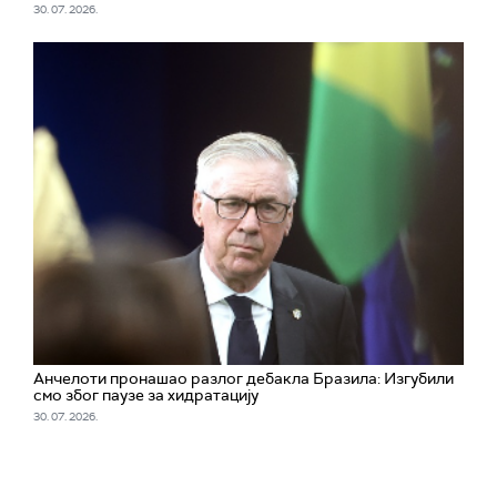
30. 07. 2026.
Анчелоти пронашао разлог дебакла Бразила: Изгубили
смо због паузе за хидратацију
30. 07. 2026.