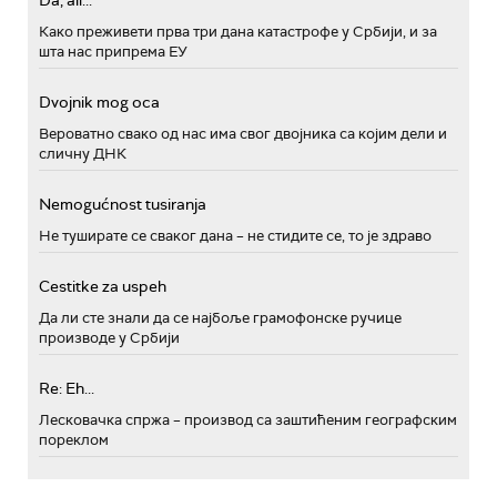
Da, ali...
Како преживети прва три дана катастрофе у Србији, и за
шта нас припрема ЕУ
Dvojnik mog oca
Вероватно свако од нас има свог двојника са којим дели и
сличну ДНК
Nemogućnost tusiranja
Не туширате се сваког дана – не стидите се, то је здраво
Cestitke za uspeh
Да ли сте знали да се најбоље грамофонске ручице
производе у Србији
Re: Eh...
Лесковачка спржа – производ са заштићеним географским
пореклом