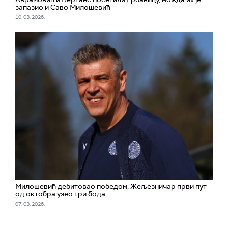
запазио и Саво Милошевић
10. 03. 2026.
Милошевић дебитовао победом, Жељезничар први пут
од октобра узео три бода
07. 03. 2026.