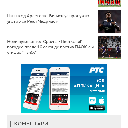
Ништа од Арсенала - Винисијус продужио
уговор са Реал Мадридом
Нови муњевит гол Србина - Цветковић
погодио после 16 секунди против ПАОК-а и
утишао "Тумбу"
КОМЕНТАРИ