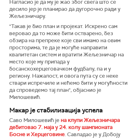
Нагласио је да му је жао због свега што се
десило јер је планирао да дугорочно ради у
Жељезничару.
"Такав је био план и пројекат. Искрено сам
веровао да то може бити остварено, без
обзира на препреке које сви имамо на овим
просторима, те да је могуће направити
квалитетан систем и вратити Жељезничар на
место које му припада у
босанскохерцеговачком фудбалу, па и у
региону. Нажалост, и овога пута су се неке
ствари испречиле и нећемо бити у могућности
да спроведемо тај план", објаснио је
Милошевић.
Макар је стабилизација успела
Саво Милошевић је
на клупи Жељезничара
дебитовао 7. маја у 24. колу шампионата
Босне и Херцеговине
. Савладао је у Добоју