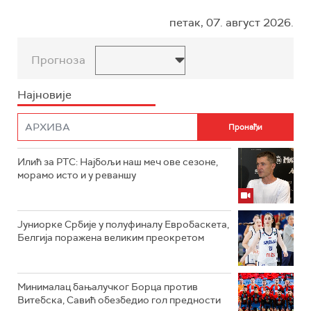
петак, 07. август 2026.
Прогноза
Најновије
Илић за РТС: Најбољи наш меч ове сезоне,
морамо исто и у реваншу
Јуниорке Србије у полуфиналу Евробаскета,
Белгија поражена великим преокретом
Минималац бањалучког Борца против
Витебска, Савић обезбедио гол предности