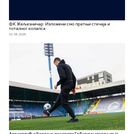
ФК Жељезничар: Изложени смо претњи стечаја и
тоталног колапса
02. 08. 2026.
Аврамовић и Бертанс посетили Грбавицу, можда их је