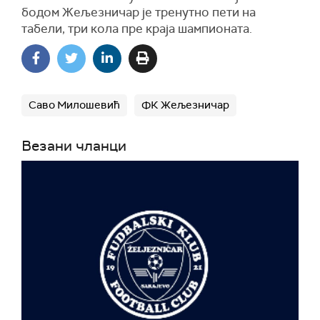
бодом Жељезничар је тренутно пети на
табели, три кола пре краја шампионата.
Саво Милошевић
ФК Жељезничар
Везани чланци