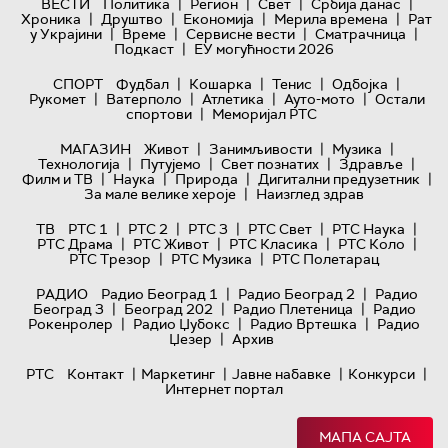
|
|
|
|
ВЕСТИ
Политика
Регион
Свет
Србија данас
|
|
|
|
Хроника
Друштво
Економија
Мерила времена
Рат
|
|
|
|
у Украјини
Време
Сервисне вести
Сматрачница
|
Подкаст
ЕУ могућности 2026
|
|
|
|
СПОРТ
Фудбал
Кошарка
Тенис
Одбојка
|
|
|
|
Рукомет
Ватерполо
Атлетика
Ауто-мото
Остали
|
спортови
Меморијал РТС
|
|
|
МАГАЗИН
Живот
Занимљивости
Музика
|
|
|
|
Технологијa
Путујемо
Свет познатих
Здравље
|
|
|
|
Филм и ТВ
Наука
Природа
Дигитални предузетник
|
За мале велике хероје
Наизглед здрав
|
|
|
|
|
ТВ
РТС 1
РТС 2
РТС 3
РТС Свет
РТС Наука
|
|
|
|
РТС Драма
РТС Живот
РТС Класика
РТС Коло
|
|
РТС Трезор
РТС Музика
РТС Полетарац
|
|
РАДИО
Радио Београд 1
Радио Београд 2
Радио
|
|
|
Београд 3
Београд 202
Радио Плетеница
Радио
|
|
|
Рокенролер
Радио Џубокс
Радио Вртешка
Радио
|
Џезер
Архив
|
|
|
|
РТС
Контакт
Маркетинг
Јавне набавке
Конкурси
Интернет портал
МАПА САЈТА