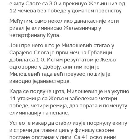
екипу Слоге са 3:0 и прекинуо Жељин низ од
12 мечева без победе у домаћем првенству.
Међутим, само неколико дана касније исти
ривал је елиминисао Жељезничар у
четвртфиналу Купа.
Још пре него што је Милошевић стигао у
Сарајево Слога је први меч на Грбавици
добила са 1:0. Истим резултатом је Жељо
одговорио у Добоју, али тим који је
Милошевић тада већ преузео лошије је
изводио једанаестерце.
Када се подвуче црта, Милошевић је на укупно
11 утакмица са Жељом забележио четири
победе, четири ремија, два пораза и поменуту
елиминацију на пенале.
Успео је макар да стабилизује посрнулу екипу
и спречи да главни циљ у финишу сезоне
постане опстанак у лиги. Са 41 освојеним