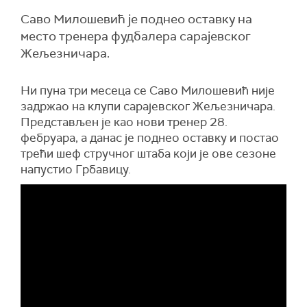
Саво Милошевић је поднео оставку на
место тренера фудбалера сарајевског
Жељезничара.
Ни пуна три месеца се Саво Милошевић није
задржао на клупи сарајевског Жељезничара.
Представљен је као нови тренер 28.
фебруара, а данас је поднео оставку и постао
трећи шеф стручног штаба који је ове сезоне
напустио Грбавицу.