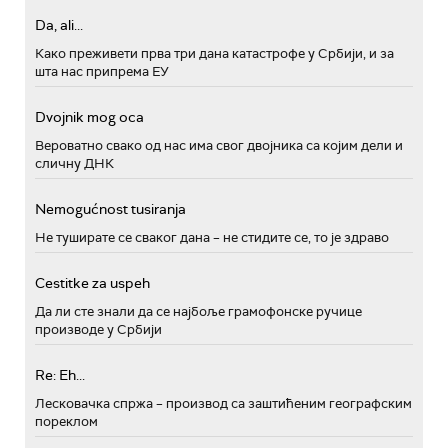
Da, ali...
Како преживети прва три дана катастрофе у Србији, и за
шта нас припрема ЕУ
Dvojnik mog oca
Вероватно свако од нас има свог двојника са којим дели и
сличну ДНК
Nemogućnost tusiranja
Не туширате се сваког дана – не стидите се, то је здраво
Cestitke za uspeh
Да ли сте знали да се најбоље грамофонске ручице
производе у Србији
Re: Eh...
Лесковачка спржа – производ са заштићеним географским
пореклом