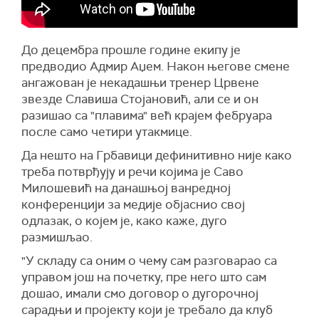
До децембра прошле године екипу је
предводио Адмир Аџем. Након његове смене
ангажован је некадашњи тренер Црвене
звезде Славиша Стојановић, али се и он
разишао са "плавима" већ крајем фебруара
после само четири утакмице.
Да нешто на Грбавици дефинитивно није како
треба потврђују и речи којима је Саво
Милошевић на данашњој ванредној
конференцији за медије објаснио свој
одлазак, о којем је, како каже, дуго
размишљао.
"У складу са оним о чему сам разговарао са
управом још на почетку, пре него што сам
дошао, имали смо договор о дугорочној
сарадњи и пројекту који је требало да клуб