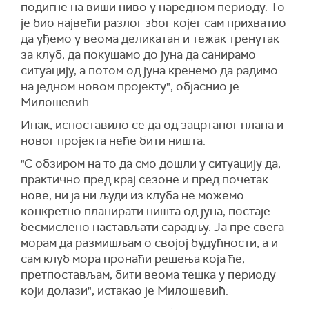
подигне на виши ниво у наредном периоду. То
је био највећи разлог због којег сам прихватио
да уђемо у веома деликатан и тежак тренутак
за клуб, да покушамо до јуна да санирамо
ситуацију, а потом од јуна кренемо да радимо
на једном новом пројекту", објаснио је
Милошевић.
Ипак, испоставило се да од зацртаног плана и
новог пројекта неће бити ништа.
"С обзиром на то да смо дошли у ситуацију да,
практично пред крај сезоне и пред почетак
нове, ни ја ни људи из клуба не можемо
конкретно планирати ништа од јуна, постаје
бесмислено настављати сарадњу. Ја пре свега
морам да размишљам о својој будућности, а и
сам клуб мора пронаћи решења која ће,
претпостављам, бити веома тешка у периоду
који долази", истакао је Милошевић.