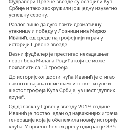
Фудбалери Црвене звезде су освојили Куп
Србије и тако заокружили још једну изузетно
успешну сезону.
Разлог више да дуго памти драматичну
утакмицу и победу у Лозници има
Мирко
Иванић
, од среде најтрофејнији играч у
историји Црвене звезде.
Везни фудбалер је престигао некадашњег
левог бека Милана Родића који се може
похвалити са 13 трофеја.
До историјског достигнућа Иванић је стигао
након освајања осме шампионске титуле и
шестог трофеја Купа Србије, уз шест "дуплих
круна".
Од доласка у Црвену звезду 2019. године
Иванић је постао један од најважнијих играча
генерације која је обележила новију историју
клуба. У црвено-белом дресу одиграо је 335