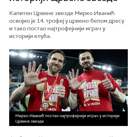
Капитен Црвене звезде Мирко Иванић
освојио је 14. трофеј у црвено-белом дресу
и тако постао најтрофејнији играч у
историји клуба.
Мирко Иванић постао најтрофејнији играч у историји
Црвене звезде