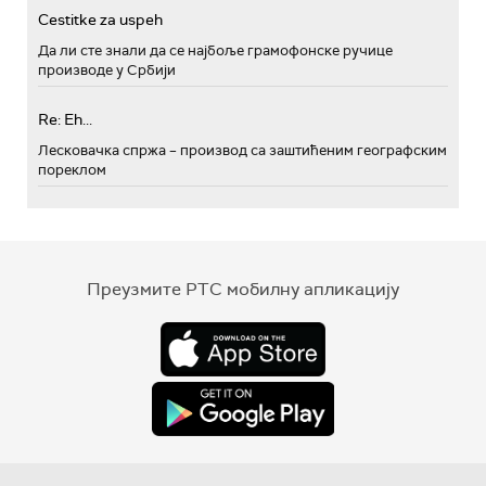
Cestitke za uspeh
Да ли сте знали да се најбоље грамофонске ручице
производе у Србији
Re: Eh...
Лесковачка спржа – производ са заштићеним географским
пореклом
Преузмите РТС мобилну апликацију