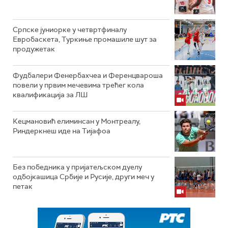
Српске јуниорке у четвртфиналу
Евробаскета, Туркиње промашиле шут за
продужетак
Фудбалери Фенербахчеа и Ференцвароша
повели у првим мечевима трећег кола
квалификација за ЛШ
Кецмановић елиминсан у Монтреалу,
Риндеркнеш иде на Тијафоа
Без победника у пријатељском дуелу
одбојкашица Србије и Русије, други меч у
петак