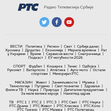
Радио Телевизија Србије
|
|
|
|
ВЕСТИ
Политика
Регион
Свет
Србија данас
|
|
|
|
Хроника
Друштво
Економија
Мерила времена
Рат
|
|
|
|
у Украјини
Време
Сервисне вести
Сматрачница
|
Подкаст
ЕУ могућности 2026
|
|
|
|
СПОРТ
Фудбал
Кошарка
Тенис
Одбојка
|
|
|
|
Рукомет
Ватерполо
Атлетика
Ауто-мото
Остали
|
спортови
Меморијал РТС
|
|
|
МАГАЗИН
Живот
Занимљивости
Музика
|
|
|
|
Технологијa
Путујемо
Свет познатих
Здравље
|
|
|
|
Филм и ТВ
Наука
Природа
Дигитални предузетник
|
За мале велике хероје
Наизглед здрав
|
|
|
|
|
ТВ
РТС 1
РТС 2
РТС 3
РТС Свет
РТС Наука
|
|
|
|
РТС Драма
РТС Живот
РТС Класика
РТС Коло
|
|
РТС Трезор
РТС Музика
РТС Полетарац