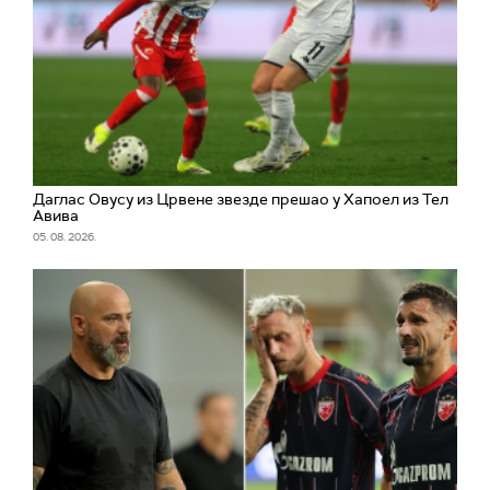
Даглас Овусу из Црвене звезде прешао у Хапоел из Тел
Авива
05. 08. 2026.