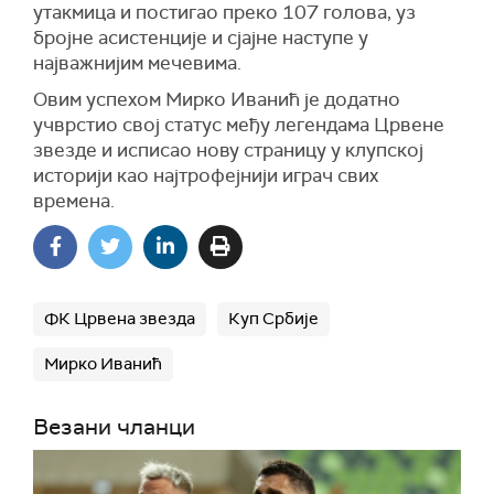
утакмица и постигао преко 107 голова, уз
бројне асистенције и сјајне наступе у
најважнијим мечевима.
Овим успехом Мирко Иванић је додатно
учврстио свој статус међу легендама Црвене
звезде и исписао нову страницу у клупској
историји као најтрофејнији играч свих
времена.
ФК Црвена звезда
Куп Србије
Мирко Иванић
Везани чланци