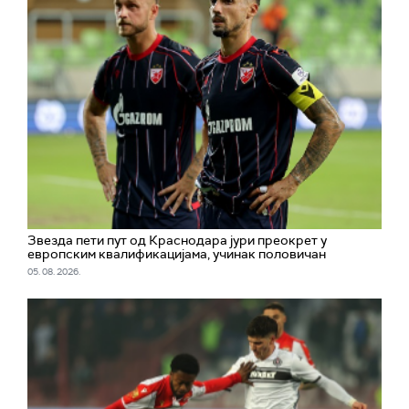
Звезда пети пут од Краснодара јури преокрет у
европским квалификацијама, учинак половичан
05. 08. 2026.