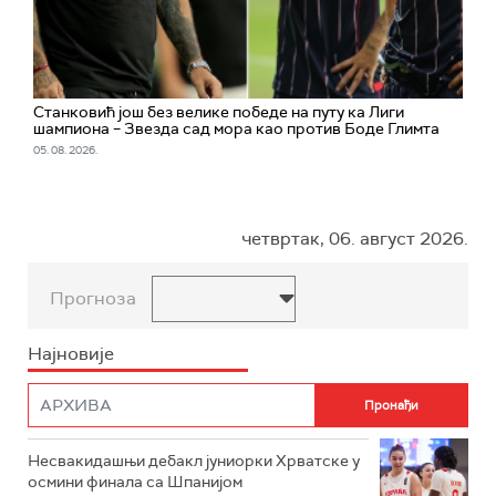
Станковић још без велике победе на путу ка Лиги
шампиона – Звезда сад мора као против Боде Глимта
05. 08. 2026.
четвртак, 06. август 2026.
Прогноза
Најновије
Несвакидашњи дебакл јуниорки Хрватске у
осмини финала са Шпанијом