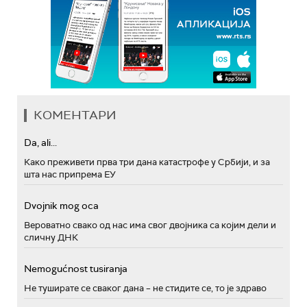
КОМЕНТАРИ
Da, ali...
Како преживети прва три дана катастрофе у Србији, и за
шта нас припрема ЕУ
Dvojnik mog oca
Вероватно свако од нас има свог двојника са којим дели и
сличну ДНК
Nemogućnost tusiranja
Не туширате се сваког дана – не стидите се, то је здраво