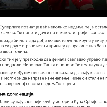
Суперлиге познат је већ неколико недеља, те је остал
 само ко ће понети други по важности трофеј српског
везда би могла да дође до шесте дупле круне у низу, 
а са друге стране имати прилику да прекине низ без 
је шест година.
ки тим је у претходна два финала савладао управо ти
о предводи Мирослав Тањга и поново ће имати улогу 
ни су међутим ове сезоне показали да знају како са
и могли би да направе изненађење, чиме би стали на 
ј савршеној сезони на домаћој сцени.
на доминација
бели
су најуспешнији клуб у историји Купа Србије, а 