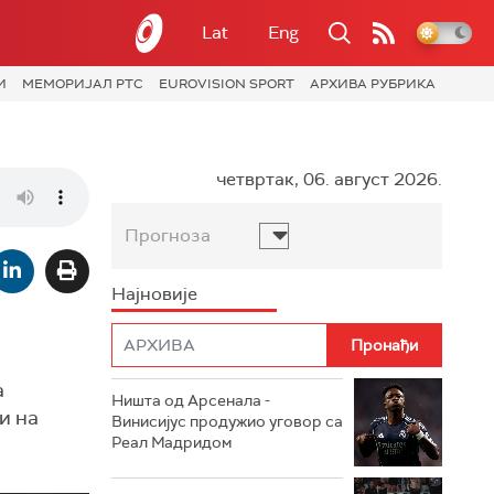
Lat
Eng
И
МЕМОРИЈАЛ РТС
EUROVISION SPORT
АРХИВА РУБРИКА
четвртак, 06. август 2026.
Прогноза
Најновије
а
Ништа од Арсенала -
и на
Винисијус продужио уговор са
Реал Мадридом