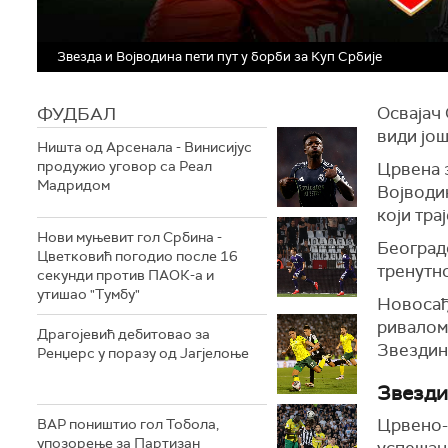
Звезда и Војводина пети пут у борби за Куп Србије
ФУДБАЛ
Освајач 
види још
Ништа од Арсенала - Винисијус
продужио уговор са Реал
Црвена з
Мадридом
Војводин
који тра
Нови муњевит гол Србина -
Београдс
Цветковић погодио после 16
тренутн
секунди против ПАОК-а и
утишао "Тумбу"
Новосађа
ривалом 
Драгојевић дебитовао за
Звездино
Ренџерс у поразу од Јагјелоње
Звезди
Црвено-
ВАР поништио гол Тобола,
упозорење за Партизан