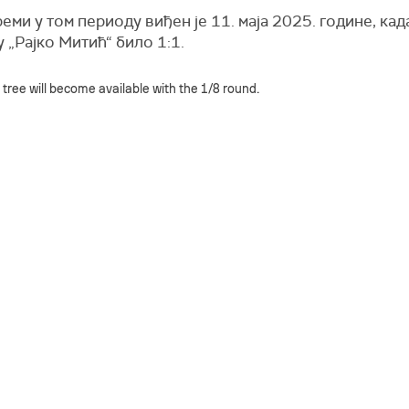
еми у том периоду виђен је 11. маја 2025. године, када
 „Рајко Митић“ било 1:1.