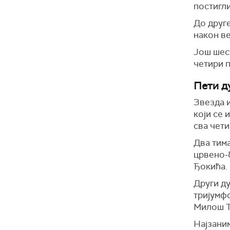
постигл
До друге
након в
Још шест
четири п
Пети д
Звезда и
који се 
сва чети
Два тима
црвено-
Ђокића.
Други ду
тријумфо
Милош Т
Најзаним