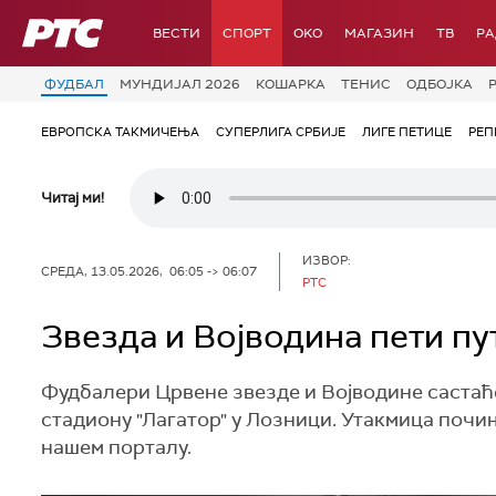
РТС
ВЕСТИ
СПОРТ
OKO
МАГАЗИН
ТВ
Р
ФУДБАЛ
МУНДИЈАЛ 2026
КОШАРКА
ТЕНИС
ОДБОЈКА
ЕВРОПСКА ТАКМИЧЕЊА
СУПЕРЛИГА СРБИЈЕ
ЛИГЕ ПЕТИЦЕ
РЕП
Читај ми!
ИЗВОР:
СРЕДА, 13.05.2026, 06:05 -> 06:07
РТС
Звезда и Војводина пети пу
Фудбалери Црвене звезде и Војводине састаће 
стадиону "Лагатор" у Лозници. Утакмица почињ
нашем порталу.