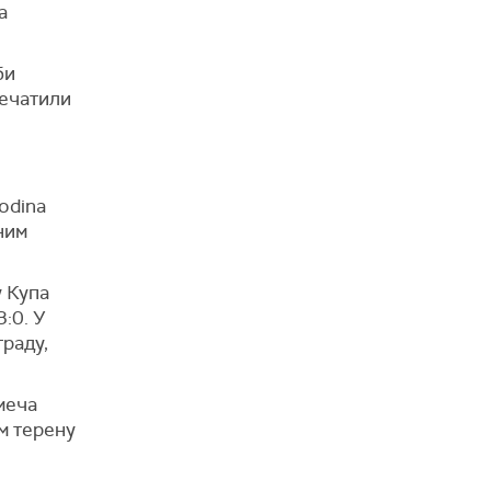
а
би
печатили
odina
ним
у Купа
3:0. У
граду,
меча
м терену