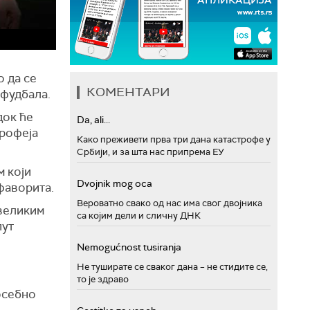
о да се
КОМЕНТАРИ
 фудбала.
док ће
Da, ali...
трофеја
Како преживети прва три дана катастрофе у
Србији, и за шта нас припрема ЕУ
м који
Dvojnik mog oca
фаворита.
Вероватно свако од нас има свог двојника
 великим
са којим дели и сличну ДНК
пут
Nemogućnost tusiranja
Не туширате се сваког дана – не стидите се,
то је здраво
посебно