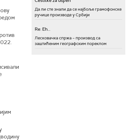
Cestitke za uspeh
Да ли сте знали да се најбоље грамофонске
нову
ручице производе у Србији
аредом
Re: Eh...
против
Лесковачка спржа – производ са
2022.
заштићеним географским пореклом
писивали
е
ијим
у
ојводину