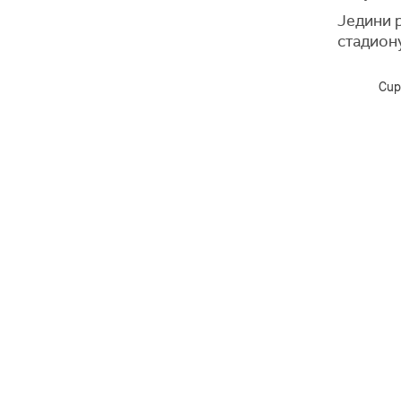
Једини р
стадиону