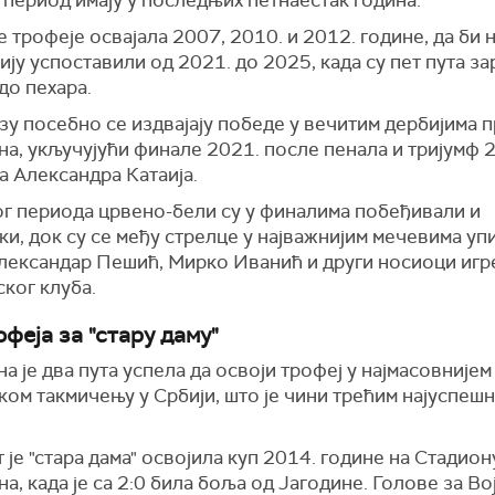
период имају у последњих петнаестак година.
е трофеје освајала 2007, 2010. и 2012. године, да би 
ју успоставили од 2021. до 2025, када су пет пута з
до пехара.
зу посебно се издвајају победе у вечитим дербијима 
на
, укључујући финале 2021. после пенала и тријумф 
а Александра Катаија.
ог периода црвено-бели су у финалима побеђивали и
ки
, док су се међу стрелце у најважнијим мечевима у
Александар Пешић, Мирко Иванић и други носиоци игр
ког клуба.
феја за "стару даму"
а је два пута успела да освоји трофеј у најмасовнијем
ом такмичењу у Србији, што је чини трећим најуспешн
 је "стара дама" освојила куп 2014. године на Стадион
а, када је са 2:0 била боља од Јагодине. Голове за В