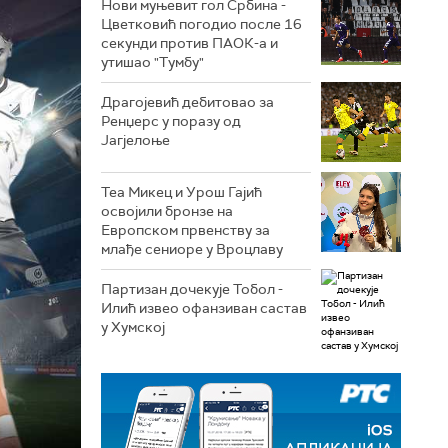
Нови муњевит гол Србина -
Цветковић погодио после 16
секунди против ПАОК-а и
утишао "Тумбу"
Драгојевић дебитовао за
Ренџерс у поразу од
Јагјелоње
Теа Микец и Урош Гајић
освојили бронзе на
Европском првенству за
млађе сениоре у Вроцлаву
Партизан дочекује Тобол -
Илић извео офанзиван састав
у Хумској