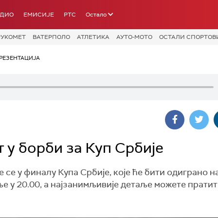
АДИО
ЕМИСИЈЕ
РТС
Остало
РУКОМЕТ
ВАТЕРПОЛО
АТЛЕТИКА
АУТО-МОТО
ОСТАЛИ СПОРТОВ
РЕЗЕНТАЦИЈА
т у борби за Куп Србије
се у финалу Купа Србије, које ће бити одиграно н
е у 20.00, а најзанимљивије детаље можете пратит