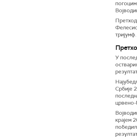
погоцима
Војводи
Претходн
Фелесио
тријумф.
Претхо
У после
остварил
резулта
Најубед
Србије 2
последње
црвено-б
Војводин
крајем 2
победили
резултат