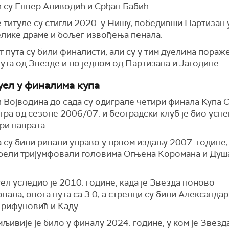
и су Енвер Аливодић и Срђан Бабић.
 титуле су стигли 2020. у Нишу, победивши Партизан 
елике драме и бољег извођења пенала.
 пута су били финалисти, али су у тим дуелима пораж
ута од Звезде и по једном од Партизана и Јагодине.
уел у финалима купа
 Војводина до сада су одиграле четири финала Купа С
игра од сезоне 2006/07. и београдски клуб је био успе
ри наврата.
 су били ривали управо у првом издању 2007. године,
бели тријумфовали головима Огњена Коромана и Душ
ел уследио је 2010. године, када је Звезда поново
вала, овога пута са 3:0, а стрелци су били Александар
рифуновић и Каду.
љивије је било у финалу 2024. године, у ком је Звезд