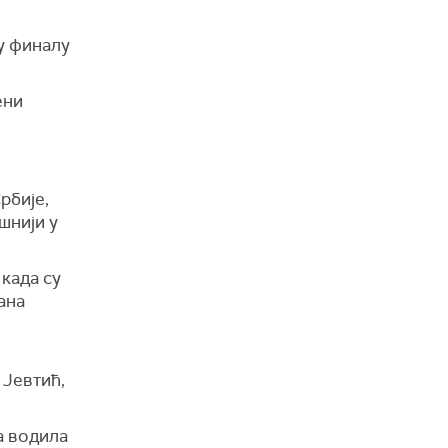
у финалу
ени
рбије,
шнији у
 када су
ана
 Јевтић,
а водила