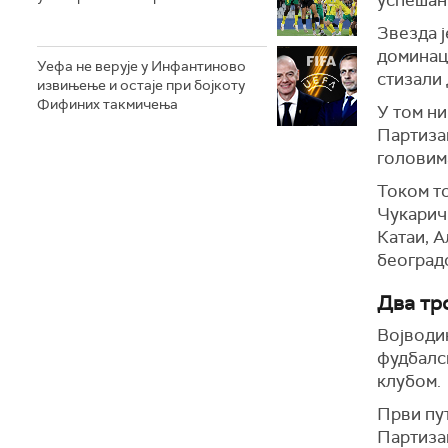
успешан 
Звезда ј
доминаци
Уефа не верује у Инфантиново
стизали 
извињење и остаје при бојкоту
Фифиних такмичења
У том ни
Партиза
головим
Током т
Чукарич
Катаи, 
београдс
Два тро
Војводин
фудбалск
клубом.
Први пут
Партизан