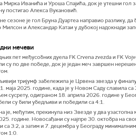
 Мирка Иванића и Уроша Спајића, док је утешни гол з
ну постигао Алекса Вукановић.
е сезоне је гол Бруна Дуартеа направио разлику, да 
 Милсон и Александар Катаи у дубокој надокнади за
дни мечеви
дњих пет међусобних дуела
FK Crvena zvezda
и
FK Vojv
и су по две победе, док је један меч завршен нереше
том.
љивији тријумф забележила је Црвена звезда у финал
1. маја 2025. године, када је у Новом Саду славила са 
м сусрету, одиграном 18. априла 2026. године у Бео
ели су били убедљиви и победили са 4:1.
а је, међутим, прекинула низ Звезде у два узастопна 
025. године. Новосађани су најпре 30. октобра на сво
 са 3:2, а затим и 7. децембра у Београду минималним
ом 1:0.