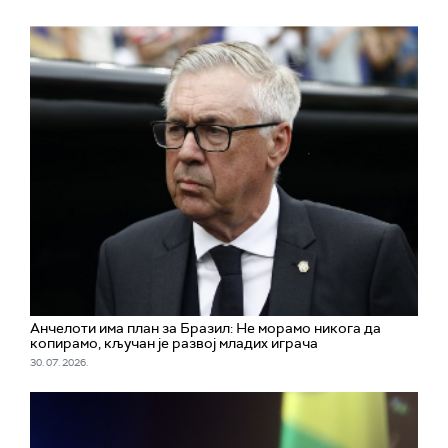
Aнчелоти има план за Бразил: Не морамо никога да
копирамо, кључан је развој младих играча
30. 07. 2026.