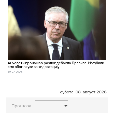
Анчелоти пронашао разлог дебакла Бразила: Изгубили
смо због паузе за хидратацију
30. 07. 2026.
субота, 08. август 2026.
Прогноза