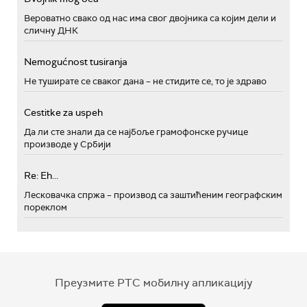
Вероватно свако од нас има свог двојника са којим дели и
сличну ДНК
Nemogućnost tusiranja
Не туширате се сваког дана – не стидите се, то је здраво
Cestitke za uspeh
Да ли сте знали да се најбоље грамофонске ручице
производе у Србији
Re: Eh...
Лесковачка спржа – производ са заштићеним географским
пореклом
Преузмите РТС мобилну апликацију