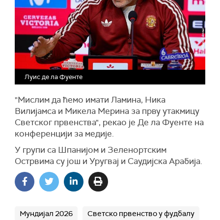
Луис де ла Фуенте
"Мислим да ћемо имати Ламина, Ника
Вилијамса и Микела Мерина за прву утакмицу
Светског првенства", рекао је Де ла Фуенте на
конференцији за медије.
У групи са Шпанијом и Зеленортским
Острвима су још и Уругвај и Саудијска Арабија.
Мундијал 2026
Светско првенство у фудбалу