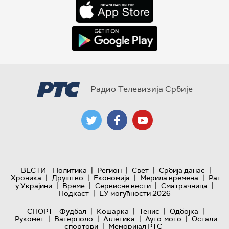
Радио Телевизија Србије
|
|
|
|
ВЕСТИ
Политика
Регион
Свет
Србија данас
|
|
|
|
Хроника
Друштво
Економија
Мерила времена
Рат
|
|
|
|
у Украјини
Време
Сервисне вести
Сматрачница
|
Подкаст
ЕУ могућности 2026
|
|
|
|
СПОРТ
Фудбал
Кошарка
Тенис
Одбојка
|
|
|
|
Рукомет
Ватерполо
Атлетика
Ауто-мото
Остали
|
спортови
Меморијал РТС