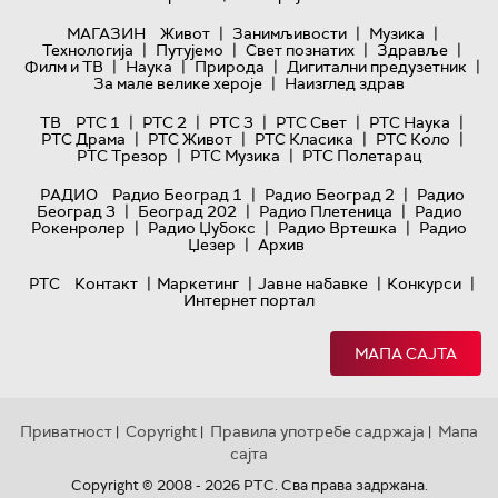
|
|
|
МАГАЗИН
Живот
Занимљивости
Музика
|
|
|
|
Технологијa
Путујемо
Свет познатих
Здравље
|
|
|
|
Филм и ТВ
Наука
Природа
Дигитални предузетник
|
За мале велике хероје
Наизглед здрав
|
|
|
|
|
ТВ
РТС 1
РТС 2
РТС 3
РТС Свет
РТС Наука
|
|
|
|
РТС Драма
РТС Живот
РТС Класика
РТС Коло
|
|
РТС Трезор
РТС Музика
РТС Полетарац
|
|
РАДИО
Радио Београд 1
Радио Београд 2
Радио
|
|
|
Београд 3
Београд 202
Радио Плетеница
Радио
|
|
|
Рокенролер
Радио Џубокс
Радио Вртешка
Радио
|
Џезер
Архив
|
|
|
|
РТС
Контакт
Маркетинг
Јавне набавке
Конкурси
Интернет портал
МАПА САЈТА
Приватност
Copyright
Правила употребе садржаја
Мапа
|
|
|
сајта
Copyright © 2008 - 2026 РТС. Сва права задржана.