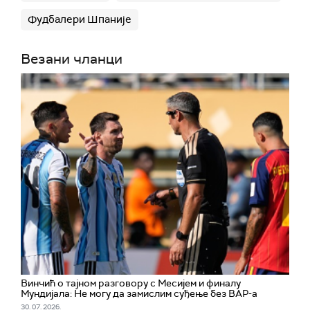
Фудбалери Шпаније
Везани чланци
Винчић о тајном разговору с Месијем и финалу
Мундијала: Не могу да замислим суђење без ВАР-а
30. 07. 2026.