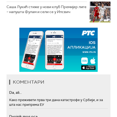
Саша Лукић стиже у нови клуб Премијер лиге
– напушта Фулам и сели се у Ипсвич
КОМЕНТАРИ
Da, ali...
Како преживети прва три дана катастрофе у Србији, и за
шта нас припрема ЕУ
Dvojnik mog oca