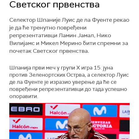
Светског првенства
Селектор Шпаније Луис де ла Фуенте рекао
је да ће тренутно повређени
репрезентативци Ламин Јамал, Нико
Вилијамс и Микел Мерино бити спремни за
почетак Светског првенства.
Шпанија први меч у групи Х игра 15. јуна
против Зеленортских Острва, а селектор Луис
де ла Фуенте је изразио уверење да ће се
повређени репрезентативци до тада успешно
опоравити.