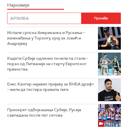
Најновије
Испале српска Американка и Рускиња –
изненађења у Торонту, крај за Јовић и
Андрејеву
Кадети Србије одлично почели па стали –
пораз од Литваније на старту Европског
првенства
Енес Кантер најавио пријаву за ВНБА драфт
– жели да тестира правила лиге
Преокрет одбојкашица Србије, Русија
савладана после пет сетова