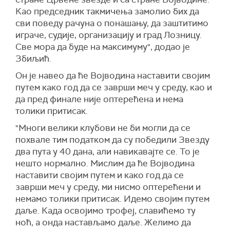
Као председник такмичења замолио бих да
сви поведу рачуна о понашању, да заштитимо
играче, судије, организацију и град Лозницу.
Све мора да буде на максимуму", додао је
Збиљић.
Он је навео да ће Војводина наставити својим
путем како год да се заврши меч у среду, као и
да пред финале није оптерећена и нема
толики притисак.
"Многи велики клубови не би могли да се
похвале тим податком да су победили Звезду
два пута у 40 дана, али навикавајте се. То је
нешто нормално. Мислим да ће Војводина
наставити својим путем и како год да се
заврши меч у среду, ми нисмо оптерећени и
немамо толики притисак. Идемо својим путем
даље. Када освојимо трофеј, славићемо ту
ноћ, а онда настављамо даље. Желимо да