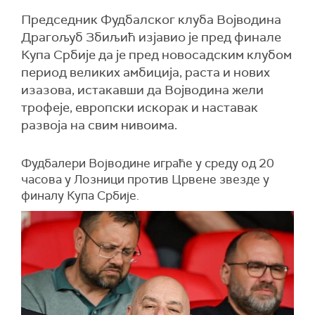
Председник Фудбалског клуба Војводина
Драгољуб Збиљић изјавио је пред финале
Купа Србије да је пред новосадским клубом
период великих амбиција, раста и нових
изазова, истакавши да Војводина жели
трофеје, европски искорак и наставак
развоја на свим нивоима.
Фудбалери Војводине играће у среду од 20
часова у Лозници против Црвене звезде у
финалу Купа Србије.