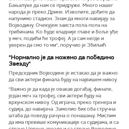
Бањалуке да нам се придруже. Много нашег
народа је преко Дрине. Изволите, дођите да
напунимо стадион. Знам да многи навијају за
Војводину. Очекујем заиста пола-пола на
трибинама. Ко буде хладније главе и боље уђе
у меч, подићи ће трофеј. А ја сам негде и
уверен да смо то ми", поручио је Збиљић.
"Нормално је да можемо да победимо
Звезду"
Председник Војводине је истакао да је важно
да сви актери финала буду на највишем нивоу.
"Важно је да када је овакав догађај, финале,
један меч за трофеј, сви актери буду на
врхунском нивоу. Од играча, преко тренера и
судија, до навијача. Замолио бих оба стручна
штаба да поведу рачуна о понашању. Мислим
да има превише комуникације са судијама, и са
стране Црвене звезде и са стране Војводине.