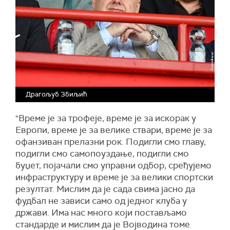
Драгољуб Збиљић
"Време је за трофеје, време је за искорак у
Европи, време је за велике ствари, време је за
офанзиван прелазни рок. Подигли смо главу,
подигли смо самопоуздање, подигли смо
буџет, појачали смо управни одбор, сређујемо
инфраструктуру и време је за велики спортски
резултат. Мислим да је сада свима јасно да
фудбал не зависи само од једног клуба у
држави. Има нас много који постављамо
стандарде и мислим да је Војводина томе