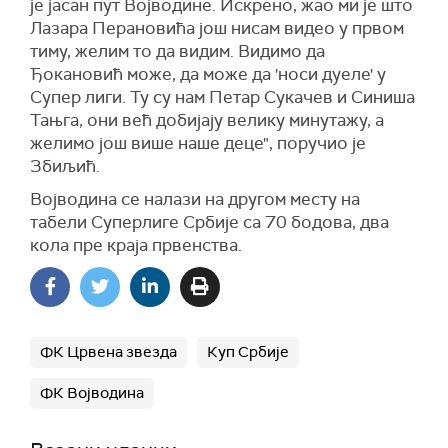
је јасан пут Војводине. Искрено, жао ми је што
Лазара Перановића још нисам видео у првом
тиму, желим то да видим. Видимо да
Ђокановић може, да може да 'носи дуеле' у
Супер лиги. Ту су нам Петар Сукачев и Синиша
Тањга, они већ добијају велику минутажу, а
желимо још више наше деце", поручио је
Збиљић.
Војводина се налази на другом месту на
табели Суперлиге Србије са 70 бодова, два
кола пре краја првенства.
ФК Црвена звезда
Куп Србије
ФК Војводина