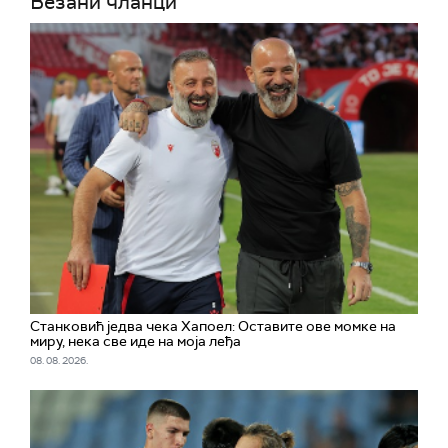
Везани чланци
Станковић једва чека Хапоел: Оставите ове момке на
миру, нека све иде на моја леђа
08. 08. 2026.