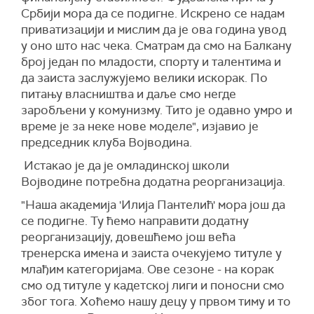
Србији мора да се подигне. Искрено се надам
приватизацији и мислим да је ова година увод
у оно што нас чека. Сматрам да смо на Балкану
број један по младости, спорту и талентима и
да заиста заслужујемо велики искорак. По
питању власништва и даље смо негде
заробљени у комунизму. Тито је одавно умро и
време је за неке нове моделе", изјавио је
председник клуба Војводина.
Истакао је да је омладинској школи
Војводине потребна додатна реорганизација.
"Наша академија 'Илија Пантелић' мора још да
се подигне. Ту ћемо направити додатну
реорганизацију, довешћемо још већа
тренерска имена и заиста очекујемо титуле у
млађим категоријама. Ове сезоне - на корак
смо од титуле у кадетској лиги и поносни смо
због тога. Хоћемо нашу децу у првом тиму и то