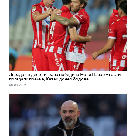
Звезда са десет играча победила Нови Пазар – гости
погађали пречке, Катаи донео бодове
08. 08. 2026.