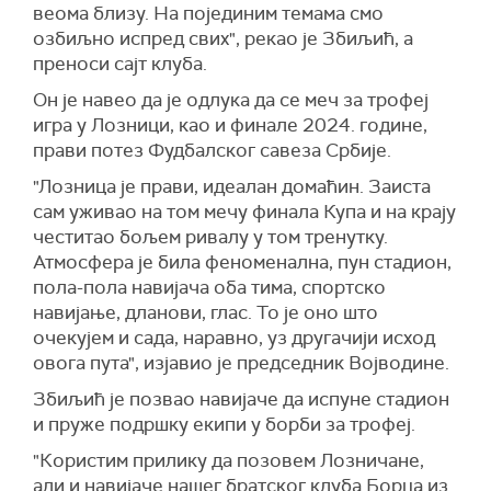
веома близу. На појединим темама смо
озбиљно испред свих", рекао је Збиљић, а
преноси сајт клуба.
Он је навео да је одлука да се меч за трофеј
игра у Лозници, као и финале 2024. године,
прави потез Фудбалског савеза Србије.
"Лозница је прави, идеалан домаћин. Заиста
сам уживао на том мечу финала Купа и на крају
честитао бољем ривалу у том тренутку.
Атмосфера је била феноменална, пун стадион,
пола-пола навијача оба тима, спортско
навијање, дланови, глас. То је оно што
очекујем и сада, наравно, уз другачији исход
овога пута", изјавио је председник Војводине.
Збиљић је позвао навијаче да испуне стадион
и пруже подршку екипи у борби за трофеј.
"Користим прилику да позовем Лозничане,
али и навијаче нашег братског клуба Борца из