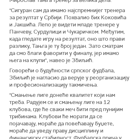
Мирослав Тањга тренер за велика дела.
"Сигуран сам да имамо најспремнијег тренера
за резултат у Србији. Похвалио бих Коковића
и Јакшића. Лепо је видети младе тренере у
Панчеву, Сурдулици и Чукаричком. Међутим,
када гледате игру на резултат, оно што прави
разлику, Тањга је ту број један. Зато сматрам
да смо благи фаворити у финалу, јер имамо
њега на клупи", навео је Збиљић.
Говорећи о будућности српског фудбала,
Збиљић је нагласио да верује у реорганизацију
и професионализацију такмичења.
"Смањење лиге донеће квалитет који нам
треба. Радујем се и смањењу лиге на 12
клубова, где ће сваки меч бити пред пунијим
трибинама. Клубови ће морати да се
појачавају, мораће да повећавају буџете,
мораће да уведу праву дисциплину и
финансијску стабилност. Фудбалска прича у