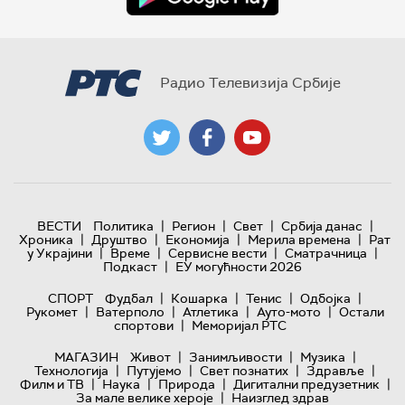
Радио Телевизија Србије
|
|
|
|
ВЕСТИ
Политика
Регион
Свет
Србија данас
|
|
|
|
Хроника
Друштво
Економија
Мерила времена
Рат
|
|
|
|
у Украјини
Време
Сервисне вести
Сматрачница
|
Подкаст
ЕУ могућности 2026
|
|
|
|
СПОРТ
Фудбал
Кошарка
Тенис
Одбојка
|
|
|
|
Рукомет
Ватерполо
Атлетика
Ауто-мото
Остали
|
спортови
Меморијал РТС
|
|
|
МАГАЗИН
Живот
Занимљивости
Музика
|
|
|
|
Технологијa
Путујемо
Свет познатих
Здравље
|
|
|
|
Филм и ТВ
Наука
Природа
Дигитални предузетник
|
За мале велике хероје
Наизглед здрав