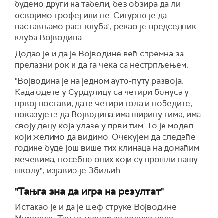
будемо други на табели, без обзира да ли
освојимо трофеј или не. Сигурно је да
настављамо раст клуба", рекао је председник
клуба Војводина.
Додао је и да је Војводине већ спремна за
прелазни рок и да га чека са нестрпљењем.
"Војводина је на једном ауто-путу развоја.
Када одете у Сурдулицу са четири бонуса у
првој постави, дате четири гола и победите,
показујете да Војводина има ширину тима, има
своју децу која улазе у први тим. То је модел
који желимо да видимо. Очекујем да следеће
године буде још више тих клинаца на домаћим
мечевима, посебно оних који су прошли нашу
школу", изјавио је Збиљић.
"Тањга зна да игра на резултат"
Истакао је и да је шеф струке Војводине