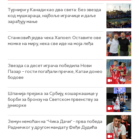
Турнири у Канади као два света: Без звезда
код мушкараца, најбоље играчице и даље
зарађују мање
Станковић једва чека Хапоел: Оставите ове
момке на миру, нека све иде на моја леђа
Звезда са десет играча победила Нови
Пазар – гости погађали пречке, Катаи донео
бодове
Шпанија прејакa за Србију, кошаркашице у
борби за бронзу на Светском првенству за
јуниорке
Земун немоћан на "Чика Дачи" - прва победа
Радничког у другом мандату Феђе Дудића