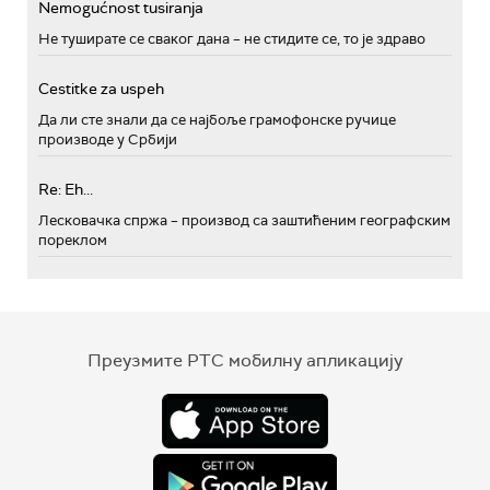
Nemogućnost tusiranja
Не туширате се сваког дана – не стидите се, то је здраво
Cestitke za uspeh
Да ли сте знали да се најбоље грамофонске ручице
производе у Србији
Re: Eh...
Лесковачка спржа – производ са заштићеним географским
пореклом
Преузмите РТС мобилну апликацију