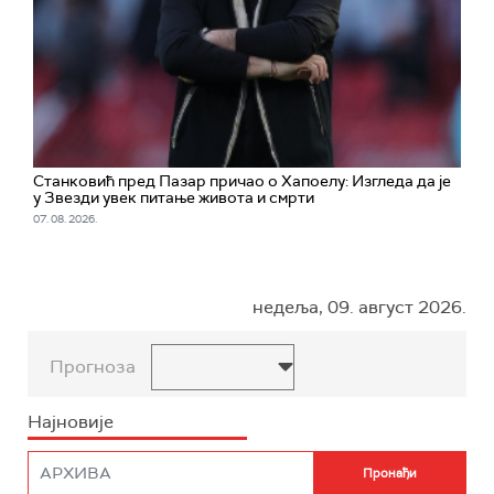
Станковић пред Пазар причао о Хапоелу: Изгледа да је
у Звезди увек питање живота и смрти
07. 08. 2026.
недеља, 09. август 2026.
Прогноза
Најновије