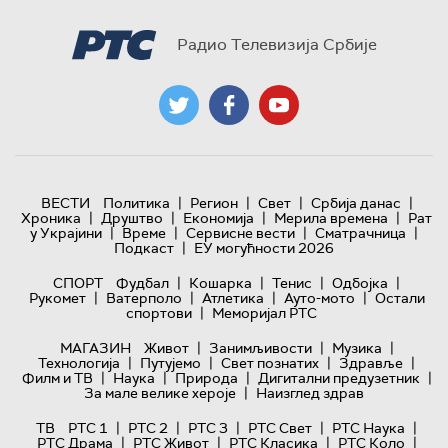
Радио Телевизија Србије
|
|
|
|
ВЕСТИ
Политика
Регион
Свет
Србија данас
|
|
|
|
Хроника
Друштво
Економија
Мерила времена
Рат
|
|
|
|
у Украјини
Време
Сервисне вести
Сматрачница
|
Подкаст
ЕУ могућности 2026
|
|
|
|
СПОРТ
Фудбал
Кошарка
Тенис
Одбојка
|
|
|
|
Рукомет
Ватерполо
Атлетика
Ауто-мото
Остали
|
спортови
Меморијал РТС
|
|
|
МАГАЗИН
Живот
Занимљивости
Музика
|
|
|
|
Технологијa
Путујемо
Свет познатих
Здравље
|
|
|
|
Филм и ТВ
Наука
Природа
Дигитални предузетник
|
За мале велике хероје
Наизглед здрав
|
|
|
|
|
ТВ
РТС 1
РТС 2
РТС 3
РТС Свет
РТС Наука
|
|
|
|
РТС Драма
РТС Живот
РТС Класика
РТС Коло