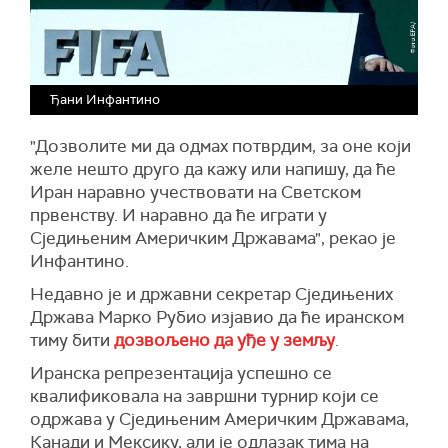
Ђани Инфантино
"Дозволите ми да одмах потврдим, за оне који
желе нешто друго да кажу или напишу, да ће
Иран наравно учествовати на Светском
првенству. И наравно да ће играти у
Сједињеним Америчким Државама", рекао је
Инфантино.
Недавно је и државни секретар Сједињених
Држава Марко Рубио изјавио да ће иранском
тиму бити
дозвољено да уђе у земљу
.
Иранска репрезентација успешно се
квалификовала на завршни турнир који се
одржава у Сједињеним Америчким Државама,
Канади и Мексику, али је одлазак тима на