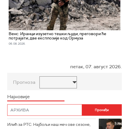
Венс: Иранци изузетно тешки људи, преговори ће
потрајати; две експлозије код Ормуза
06. 08. 2026.
петак, 07. август 2026.
Прогноза
Најновије
Илић за РТС: Најбољи наш меч ове сезоне,