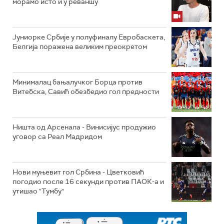
морамо исто и у реваншу
Јуниорке Србије у полуфиналу Евробаскета,
Белгија поражена великим преокретом
Минималац бањалучког Борца против
Витебска, Савић обезбедио гол предности
Ништа од Арсенала - Винисијус продужио
уговор са Реал Мадридом
Нови муњевит гол Србина - Цветковић
погодио после 16 секунди против ПАОК-а и
утишао "Тумбу"