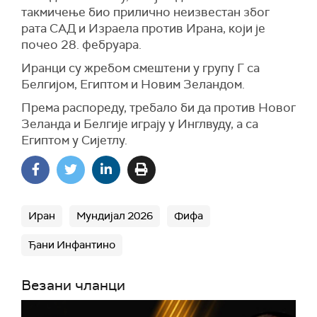
такмичење био прилично неизвестан због
рата САД и Израела против Ирана, који је
почео 28. фебруара.
Иранци су жребом смештени у групу Г са
Белгијом, Египтом и Новим Зеландом.
Према распореду, требало би да против Новог
Зеланда и Белгије играју у Инглвуду, а са
Египтом у Сијетлу.
Иран
Мундијал 2026
Фифа
Ђани Инфантино
Везани чланци