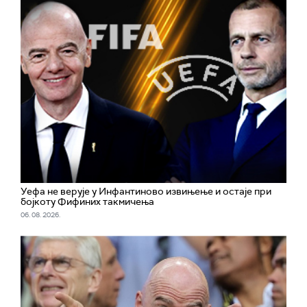
Уефа не верује у Инфантиново извињење и остаје при
бојкоту Фифиних такмичења
06. 08. 2026.