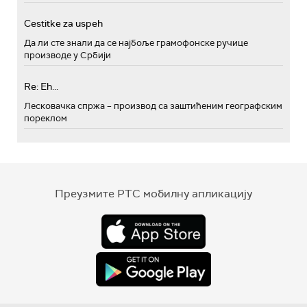
Cestitke za uspeh
Да ли сте знали да се најбоље грамофонске ручице
производе у Србији
Re: Eh...
Лесковачка спржа – производ са заштићеним географским
пореклом
Преузмите РТС мобилну апликацију