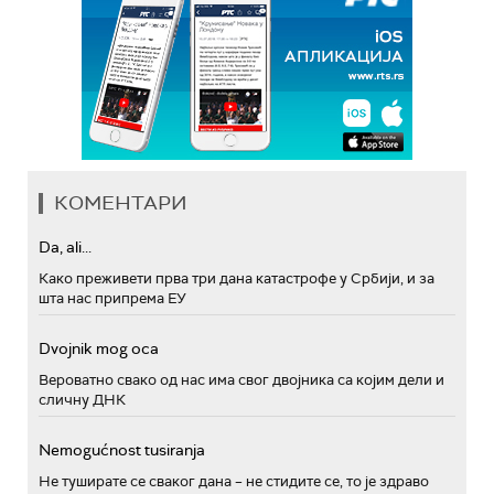
КОМЕНТАРИ
Da, ali...
Како преживети прва три дана катастрофе у Србији, и за
шта нас припрема ЕУ
Dvojnik mog oca
Вероватно свако од нас има свог двојника са којим дели и
сличну ДНК
Nemogućnost tusiranja
Не туширате се сваког дана – не стидите се, то је здраво