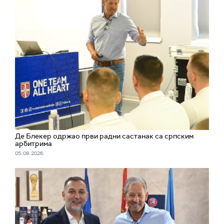
Де Блекер одржао први радни састанак са српским
арбитрима
05. 08. 2026.