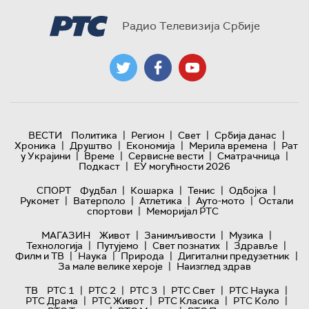
Радио Телевизија Србије
|
|
|
|
ВЕСТИ
Политика
Регион
Свет
Србија данас
|
|
|
|
Хроника
Друштво
Економија
Мерила времена
Рат
|
|
|
|
у Украјини
Време
Сервисне вести
Сматрачница
|
Подкаст
ЕУ могућности 2026
|
|
|
|
СПОРТ
Фудбал
Кошарка
Тенис
Одбојка
|
|
|
|
Рукомет
Ватерполо
Атлетика
Ауто-мото
Остали
|
спортови
Меморијал РТС
|
|
|
МАГАЗИН
Живот
Занимљивости
Музика
|
|
|
|
Технологијa
Путујемо
Свет познатих
Здравље
|
|
|
|
Филм и ТВ
Наука
Природа
Дигитални предузетник
|
За мале велике хероје
Наизглед здрав
|
|
|
|
|
ТВ
РТС 1
РТС 2
РТС 3
РТС Свет
РТС Наука
|
|
|
|
РТС Драма
РТС Живот
РТС Класика
РТС Коло