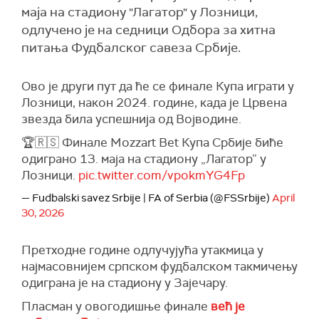
маја на стадиону "Лагатор" у Лозници,
одлучено је на седници Одбора за хитна
питања Фудбалског савеза Србије.
Ово је други пут да ће се финале Купа играти у
Лозници, након 2024. године, када је Црвена
звезда била успешнија од Војводине.
🏆🇷🇸 Финале Mozzart Bet Купа Србије биће
одиграно 13. маја на стадиону „Лагатор” у
Лозници.
pic.twitter.com/vpokmYG4Fp
— Fudbalski savez Srbije | FA of Serbia (@FSSrbije)
April
30, 2026
Претходне године одлучујућа утакмица у
најмасовнијем српском фудбалском такмичењу
одиграна је на стадиону у Зајечару.
Пласман у овогодишње финале
већ је