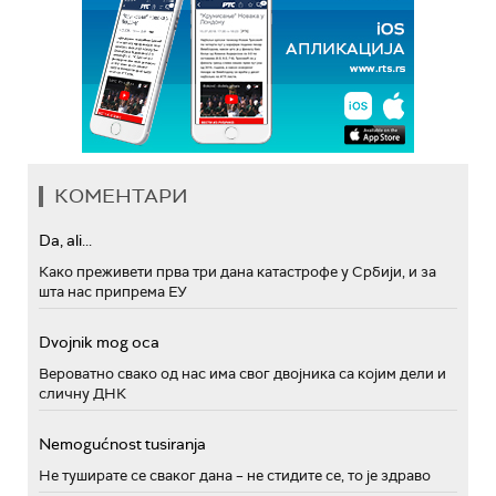
КОМЕНТАРИ
Da, ali...
Како преживети прва три дана катастрофе у Србији, и за
шта нас припрема ЕУ
Dvojnik mog oca
Вероватно свако од нас има свог двојника са којим дели и
сличну ДНК
Nemogućnost tusiranja
Не туширате се сваког дана – не стидите се, то је здраво