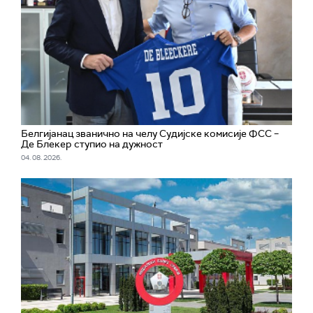
Белгијанац званично на челу Судијске комисије ФСС –
Де Блекер ступио на дужност
04. 08. 2026.