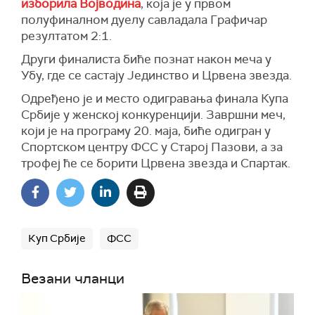
изборила Војводина
, која је у првом
полуфиналном дуелу савладала Графичар
резултатом 2:1.
Други финалиста биће познат након меча у
Убу, где се састају Јединство и Црвена звезда.
Одређено је и место одигравања финала Купа
Србије у женској конкуренцији. Завршни меч,
који је на програму 20. маја, биће одигран у
Спортском центру ФСС у Старој Пазови, а за
трофеј ће се борити Црвена звезда и Спартак.
Куп Србије
ФСС
Везани чланци