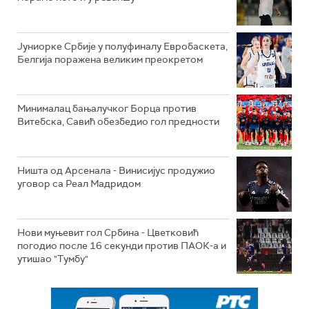
Јуниорке Србије у полуфиналу Евробаскета,
Белгија поражена великим преокретом
Минималац бањалучког Борца против
Витебска, Савић обезбедио гол предности
Ништа од Арсенала - Винисијус продужио
уговор са Реал Мадридом
Нови муњевит гол Србина - Цветковић
погодио после 16 секунди против ПАОК-а и
утишао "Тумбу"