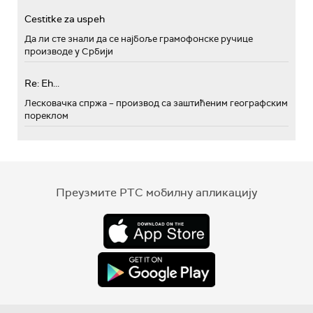
Cestitke za uspeh
Да ли сте знали да се најбоље грамофонске ручице
производе у Србији
Re: Eh...
Лесковачка спржа – производ са заштићеним географским
пореклом
Преузмите РТС мобилну апликацију