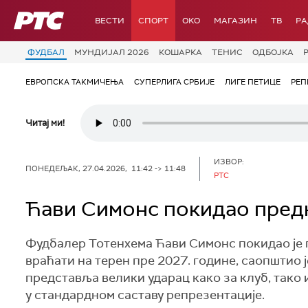
РТС
ВЕСТИ
СПОРТ
OKO
МАГАЗИН
ТВ
Р
ФУДБАЛ
МУНДИЈАЛ 2026
КОШАРКА
ТЕНИС
ОДБОЈКА
ЕВРОПСКА ТАКМИЧЕЊА
СУПЕРЛИГА СРБИЈЕ
ЛИГЕ ПЕТИЦЕ
РЕП
Читај ми!
ИЗВОР:
ПОНЕДЕЉАК, 27.04.2026, 11:42 -> 11:48
РТС
Ћави Симонс покидао пред
Фудбалер Тотенхема Ћави Симонс покидао је 
враћати на терен пре 2027. године, саопштио 
представља велики ударац како за клуб, тако 
у стандардном саставу репрезентације.