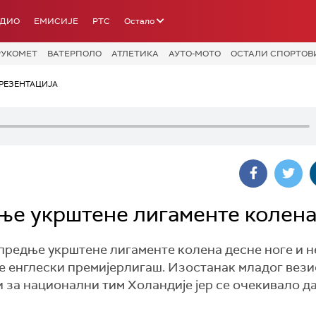
АДИО
ЕМИСИЈЕ
РТС
Остало
РУКОМЕТ
ВАТЕРПОЛО
АТЛЕТИКА
АУТО-МОТО
ОСТАЛИ СПОРТОВ
РЕЗЕНТАЦИЈА
ње укрштене лигаменте колен
предње укрштене лигаменте колена десне ноге и н
је енглески премијерлигаш. Изостанак младог вези
и за национални тим Холандије јер се очекивало да