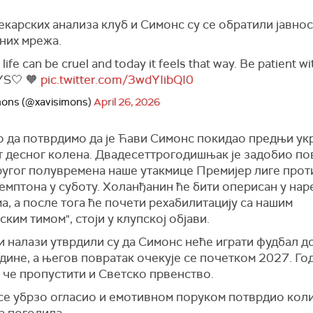
карских анализа клуб и Симонс су се обратили јавно
них мрежа.
life can be cruel and today it feels that way. Be patient w
YS🤍 🧡
pic.twitter.com/3wdYIibQI0
mons (@xavisimons)
April 26, 2026
 да потврдимо да је Ћави Симонс покидао предњи ук
т десног колена. Двадесеттрогодишњак је задобио по
ругог полувремена наше утакмице Премијер лиге прот
емптона у суботу. Холанђанин ће бити оперисан у на
, а после тога ће почети рехабилитацију са нашим
ким тимом", стоји у клупској објави.
 налази утврдили су да Симонс неће играти фудбал до
дине, а његов повратак очекује се почетком 2027. Го
 че пропустити и Светско првенство.
се убрзо огласио и емотивном поруком потврдио колик
а погодила.