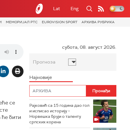
Lat
Eng
И
МЕМОРИЈАЛ РТС
EUROVISION SPORT
АРХИВА РУБРИКА
субота, 08. август 2026.
Прогноза
Најновије
а
еће се
Рајковић са 15 година дао гол
сте
и исписао историју –
 ће бити
Норвешка бруји о таленту
српских корена