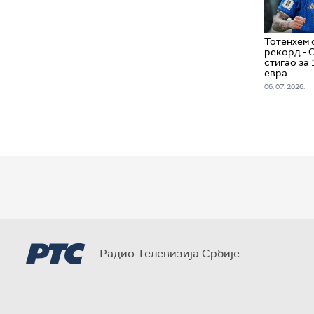
Тотенхем 
рекорд - 
стигао за
евра
06. 07. 2026.
Радио Телевизија Србије