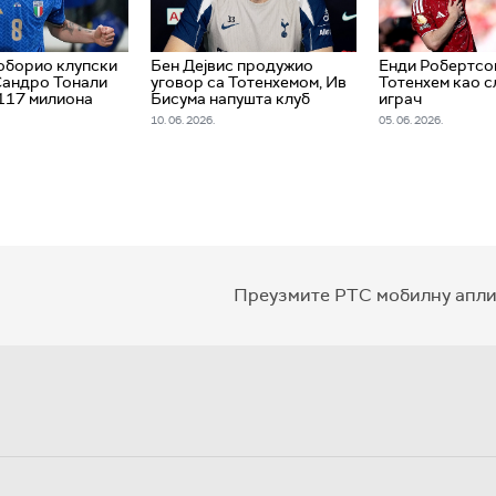
оборио клупски
Бен Дејвис продужио
Енди Робертсо
Сандро Тонали
уговор са Тотенхемом, Ив
Тотенхем као 
 117 милиона
Бисума напушта клуб
играч
10. 06. 2026.
05. 06. 2026.
Преузмите РТС мобилну апли