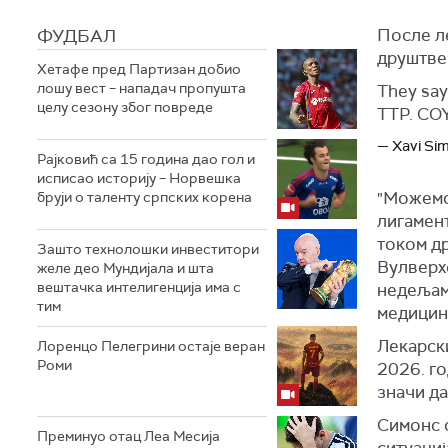
ФУДБАЛ
После ле
друштве
Хетафе пред Партизан добио
лошу вест – нападач пропушта
They say 
целу сезону због повреде
TTP. CO
— Xavi Si
Рајковић са 15 година дао гол и
исписао историју – Норвешка
"Можемо
бруји о таленту српских корена
лигамен
током д
Зашто технолошки инвеститори
Вулверх
желе део Мундијала и шта
вештачка интелигенција има с
недељама
тим
медицинс
Лекарски
Лоренцо Пелегрини остаје веран
Роми
2026. го
значи да
Симонс 
Преминуо отац Леа Месија
ситуациј