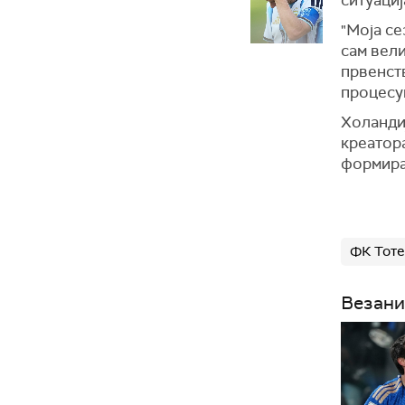
"Моја се
сам вели
првенств
процесуи
Холандиј
креатора
формирањ
ФК Тот
Везани