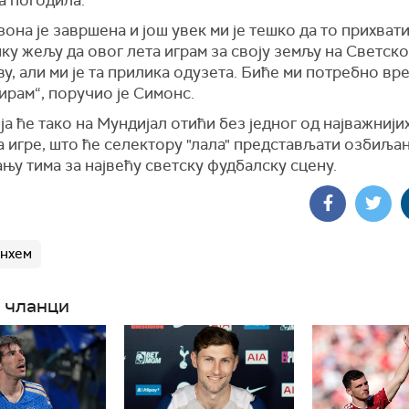
зона је завршена и још увек ми је тешко да то прихват
ку жељу да овог лета играм за своју земљу на Светск
у, али ми је та прилика одузета. Биће ми потребно вр
рам“, поручио је Симонс.
а ће тако на Мундијал отићи без једног од најважнијих
 игре, што ће селектору "лала" представљати озбиљан
у тима за највећу светску фудбалску сцену.
енхем
 чланци