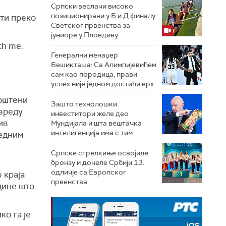
Српски веслачи високо
позиционирани у Б и Д финалу
сти преко
Светског првенства за
јуниоре у Пловдиву
ith me.
Генерални менаџер
Бешикташа: Са Алимпијевићем
сам као породица, прави
успех није једном достићи врх
рштени
Зашто технолошки
вреду
инвеститори желе део
ив
Мундијала и шта вештачка
интелигенција има с тим
редним
Српске стрелкиње освојиле
бронзу и донеле Србији 13.
одличје са Европског
 краја
првенства
дине што
о га је