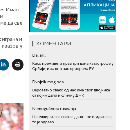
им. Имао
ом
еме да све
 играча и
КОМЕНТАРИ
 изазов у
Da, ali...
Како преживети прва три дана катастрофе у
Србији, и за шта нас припрема ЕУ
Dvojnik mog oca
Вероватно свако од нас има свог двојника
са којим дели и сличну ДНК
Nemogućnost tusiranja
Не туширате се сваког дана – не стидите се,
то је здраво