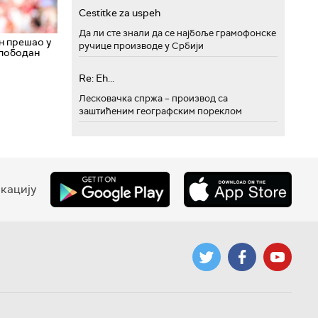
Cestitke za uspeh
Да ли сте знали да се најбоље грамофонске
н прешао у
ручице производе у Србији
слободан
Re: Eh...
Лесковачка спржа – производ са
заштићеним географским пореклом
кацију