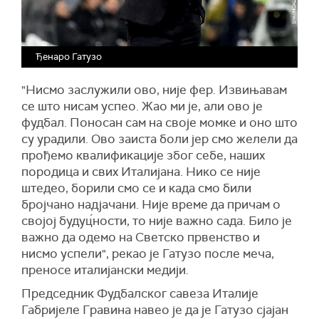
Ђенаро Гатузо
"Нисмо заслужили ово, није фер. Извињавам
се што нисам успео. Жао ми је, али ово је
фудбал. Поносан сам на своје момке и оно што
су урадили. Ово заиста боли јер смо желели да
прођемо квалификације због себе, наших
породица и свих Италијана. Нико се није
штедео, борили смо се и када смо били
бројчано надјачани. Није време да причам о
својој будуц́ности, то није важно сада. Било је
важно да одемо на Светско првенство и
нисмо успели", рекао је Гатузо после меча,
преносе италијански медији.
Председник Фудбалског савеза Италије
Габријеле Гравина навео је да је Гатузо сјајан