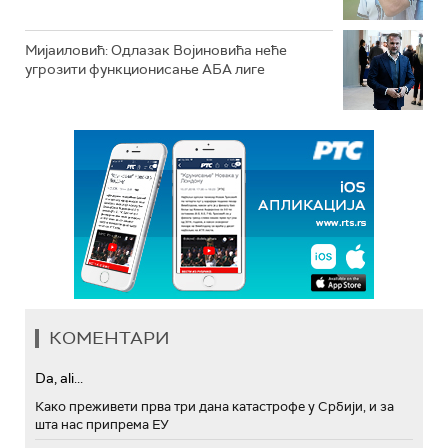
Мијаиловић: Одлазак Војиновића неће
угрозити функционисање АБА лиге
КОМЕНТАРИ
Da, ali...
Како преживети прва три дана катастрофе у Србији, и за
шта нас припрема ЕУ