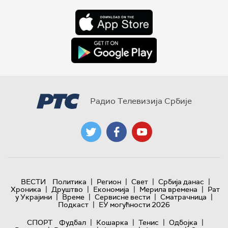
Радио Телевизија Србије
|
|
|
|
ВЕСТИ
Политика
Регион
Свет
Србија данас
|
|
|
|
Хроника
Друштво
Економија
Мерила времена
Рат
|
|
|
|
у Украјини
Време
Сервисне вести
Сматрачница
|
Подкаст
ЕУ могућности 2026
|
|
|
|
СПОРТ
Фудбал
Кошарка
Тенис
Одбојка