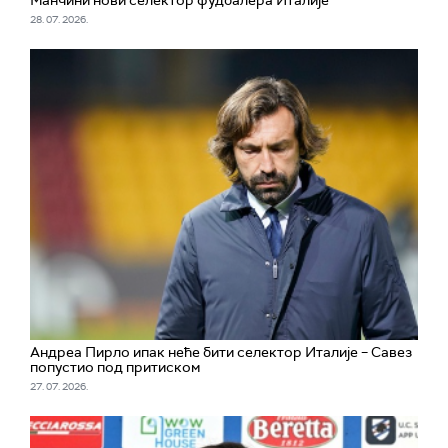
Манчини нови селектор фудбалера Италије
28. 07. 2026.
Андреа Пирло ипак неће бити селектор Италије – Савез
попустио под притиском
27. 07. 2026.