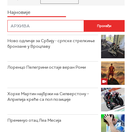
Најновије
Ново одличје за Србију - српске стрелкиње
бронзане у Вроцлаву
Лоренцо Пелегрини остаје веран Роми
Хорхе Мартин најбржи на Силверстону –
Априлија креће са пол позиције
Преминуо отац Леа Месија