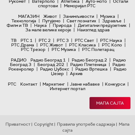
|
|
|
|
Рукомет
Ватерполо
Атлетика
Ауто-мото
Остали
|
спортови
Меморијал РТС
|
|
|
МАГАЗИН
Живот
Занимљивости
Музика
|
|
|
|
Технологијa
Путујемо
Свет познатих
Здравље
|
|
|
|
Филм и ТВ
Наука
Природа
Дигитални предузетник
|
За мале велике хероје
Наизглед здрав
|
|
|
|
|
ТВ
РТС 1
РТС 2
РТС 3
РТС Свет
РТС Наука
|
|
|
|
РТС Драма
РТС Живот
РТС Класика
РТС Коло
|
|
РТС Трезор
РТС Музика
РТС Полетарац
|
|
РАДИО
Радио Београд 1
Радио Београд 2
Радио
|
|
|
Београд 3
Београд 202
Радио Плетеница
Радио
|
|
|
Рокенролер
Радио Џубокс
Радио Вртешка
Радио
|
Џезер
Архив
|
|
|
|
РТС
Контакт
Маркетинг
Јавне набавке
Конкурси
Интернет портал
МАПА САЈТА
Приватност
Copyright
Правила употребе садржаја
Мапа
|
|
|
сајта