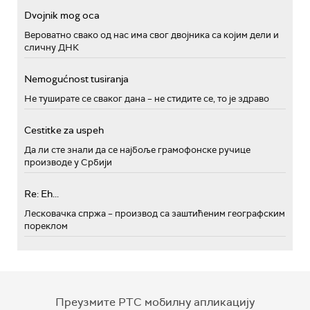
Dvojnik mog oca
Вероватно свако од нас има свог двојника са којим дели и
сличну ДНК
Nemogućnost tusiranja
Не туширате се сваког дана – не стидите се, то је здраво
Cestitke za uspeh
Да ли сте знали да се најбоље грамофонске ручице
производе у Србији
Re: Eh...
Лесковачка спржа – производ са заштићеним географским
пореклом
Преузмите РТС мобилну апликацију