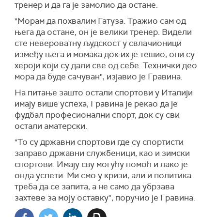
тренер и да га је замолио да остане.
"Морам да похвалим Гатуза. Тражио сам од
њега да остане, он је велики тренер. Видели
сте невероватну људскост у свлачионици
између њега и момака док их је тешио, они су
хероји који су дали све од себе. Технички део
мора да буде сачуван", изјавио је Гравина.
На питање зашто остали спортови у Италији
имају више успеха, Гравина је рекао да је
фудбал професионални спорт, док су сви
остали аматерски.
"То су државни спортови где су спортисти
заправо државни службеници, као и зимски
спортови. Имају сву могућу помоћ и лако је
онда успети. Ми смо у кризи, али и политика
треба да се запита, а не само да убрзава
захтеве за моју оставку", поручио је Гравина.