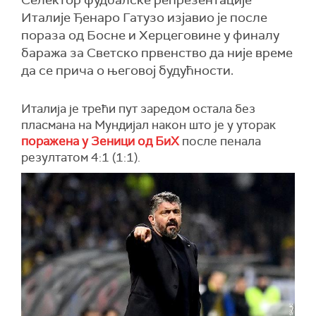
Селектор фудбалске репрезентације
Италије Ђенаро Гатузо изјавио је после
пораза од Босне и Херцеговине у финалу
баража за Светско првенство да није време
да се прича о његовој будућности.
Италија је трећи пут заредом остала без
пласмана на Мундијал након што је у уторак
поражена у Зеници од БиХ
после пенала
резултатом 4:1 (1:1).