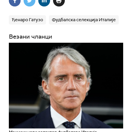
Ђенаро Гатузо
Фудбалска селекција Италије
Везани чланци