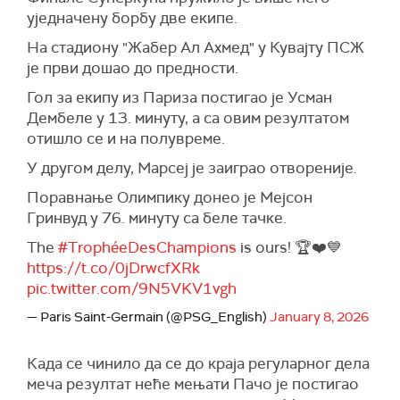
уједначену борбу две екипе.
На стадиону "Жабер Ал Ахмед" у Кувајту ПСЖ
је први дошао до предности.
Гол за екипу из Париза постигао је Усман
Дембеле у 13. минуту, а са овим резултатом
отишло се и на полувреме.
У другом делу, Марсеј је заиграо отвореније.
Поравнање Олимпику донео је Мејсон
Гринвуд у 76. минуту са беле тачке.
The
#TrophéeDesChampions
is ours! 🏆❤️💙
https://t.co/0jDrwcfXRk
pic.twitter.com/9N5VKV1vgh
— Paris Saint-Germain (@PSG_English)
January 8, 2026
Када се чинило да се до краја регуларног дела
меча резултат неће мењати Пачо је постигао