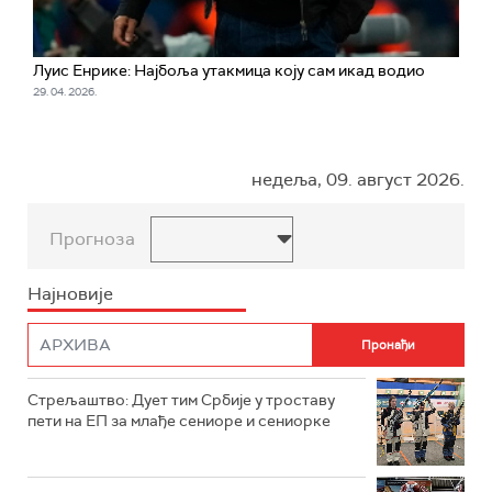
Луис Енрике: Најбоља утакмица коју сам икад водио
29. 04. 2026.
недеља, 09. август 2026.
Прогноза
Најновије
Стрељаштво: Дует тим Србије у троставу
пети на ЕП за млађе сениоре и сениорке