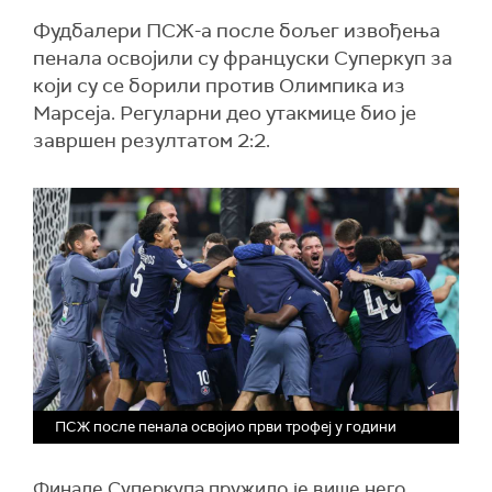
Фудбалери ПСЖ-а после бољег извођења
пенала освојили су француски Суперкуп за
који су се борили против Олимпика из
Марсеја. Регуларни део утакмице био је
завршен резултатом 2:2.
ПСЖ после пенала освојио први трофеј у години
Финале Суперкупа пружило је више него