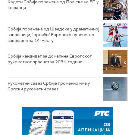
Кадети Србије поражена од Пољске на ЕП у
кошарци
Србија поражена од Шведске у драматичној
завршници, "орлићи" Европско првенство
завршили на 14. месту
Србија кандидат за домаћина Европског
рукометног првенства 2034. године
Рукометни савез Србије променио име у
Српски рукометни савез