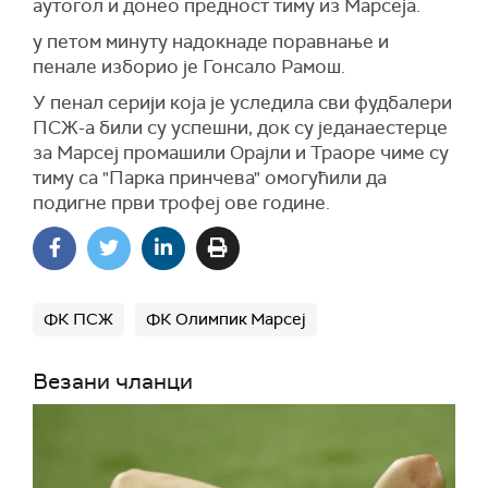
аутогол и донео предност тиму из Марсеја.
у петом минуту надокнаде поравнање и
пенале изборио је Гонсало Рамош.
У пенал серији која је уследила сви фудбалери
ПСЖ-а били су успешни, док су једанаестерце
за Марсеј промашили Орајли и Траоре чиме су
тиму са "Парка принчева" омогућили да
подигне први трофеј ове године.
ФК ПСЖ
ФК Олимпик Марсеј
Везани чланци