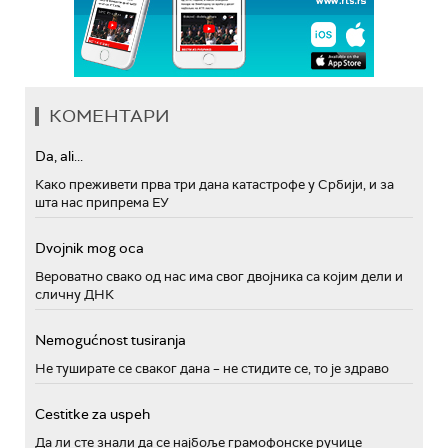
КОМЕНТАРИ
Da, ali...
Како преживети прва три дана катастрофе у Србији, и за
шта нас припрема ЕУ
Dvojnik mog oca
Вероватно свако од нас има свог двојника са којим дели и
сличну ДНК
Nemogućnost tusiranja
Не туширате се сваког дана – не стидите се, то је здраво
Cestitke za uspeh
Да ли сте знали да се најбоље грамофонске ручице