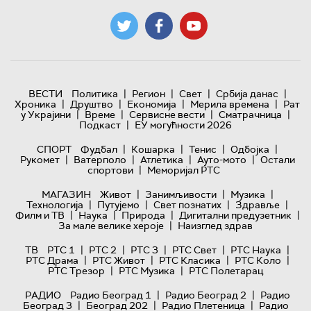
|
|
|
|
ВЕСТИ
Политика
Регион
Свет
Србија данас
|
|
|
|
Хроника
Друштво
Економија
Мерила времена
Рат
|
|
|
|
у Украјини
Време
Сервисне вести
Сматрачница
|
Подкаст
ЕУ могућности 2026
|
|
|
|
СПОРТ
Фудбал
Кошарка
Тенис
Одбојка
|
|
|
|
Рукомет
Ватерполо
Атлетика
Ауто-мото
Остали
|
спортови
Меморијал РТС
|
|
|
МАГАЗИН
Живот
Занимљивости
Музика
|
|
|
|
Технологијa
Путујемо
Свет познатих
Здравље
|
|
|
|
Филм и ТВ
Наука
Природа
Дигитални предузетник
|
За мале велике хероје
Наизглед здрав
|
|
|
|
|
ТВ
РТС 1
РТС 2
РТС 3
РТС Свет
РТС Наука
|
|
|
|
РТС Драма
РТС Живот
РТС Класика
РТС Коло
|
|
РТС Трезор
РТС Музика
РТС Полетарац
|
|
РАДИО
Радио Београд 1
Радио Београд 2
Радио
|
|
|
Београд 3
Београд 202
Радио Плетеница
Радио