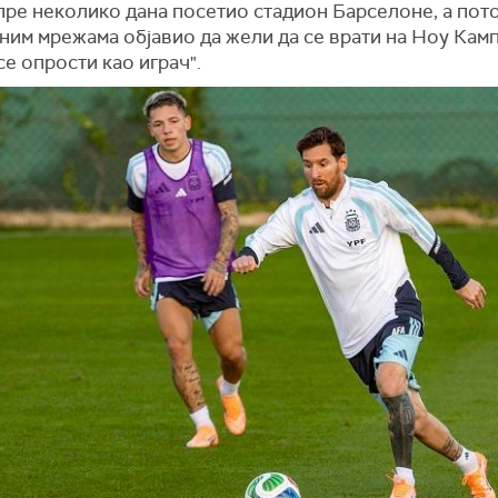
пре неколико дана посетио стадион Барселоне, а пото
им мрежама објавио да жели да се врати на Ноу Камп,
се опрости као играч".