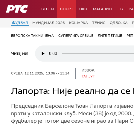
РТС
ВЕСТИ
СПОРТ
OKO
МАГАЗИН
ТВ
Р
ФУДБАЛ
МУНДИЈАЛ 2026
КОШАРКА
ТЕНИС
ОДБОЈКА
ЕВРОПСКА ТАКМИЧЕЊА
СУПЕРЛИГА СРБИЈЕ
ЛИГЕ ПЕТИЦЕ
РЕП
Читај ми!
ИЗВОР:
СРЕДА, 12.11.2025, 13:06 -> 13:14
ТАНЈУГ
Лапорта: Није реално да се
Председник Барселоне Ђоан Лапорта изјавио 
врати у каталонски клуб. Меси (38) је од 2000
фудбалер је потом две сезоне играо за Пари Се