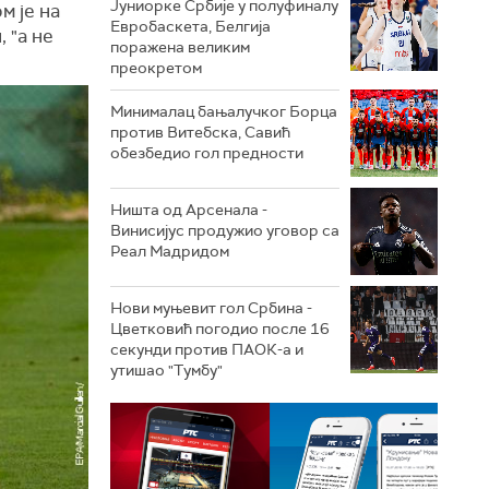
Јуниорке Србије у полуфиналу
м је на
Евробаскета, Белгија
 "а не
поражена великим
преокретом
Минималац бањалучког Борца
против Витебска, Савић
обезбедио гол предности
Ништа од Арсенала -
Винисијус продужио уговор са
Реал Мадридом
Нови муњевит гол Србина -
Цветковић погодио после 16
секунди против ПАОК-а и
утишао "Тумбу"