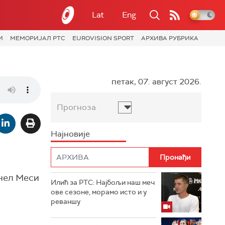
Lat
Eng
И
МЕМОРИЈАЛ РТС
EUROVISION SPORT
АРХИВА РУБРИКА
петак, 07. август 2026.
Прогноза
Најновије
онел Меси
Илић за РТС: Најбољи наш меч
ове сезоне, морамо исто и у
реваншу