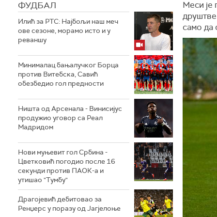
ФУДБАЛ
Меси је 
друштвен
Илић за РТС: Најбољи наш меч
само да 
ове сезоне, морамо исто и у
реваншу
Минималац бањалучког Борца
против Витебска, Савић
обезбедио гол предности
Ништа од Арсенала - Винисијус
продужио уговор са Реал
Мадридом
Нови муњевит гол Србина -
Цветковић погодио после 16
секунди против ПАОК-а и
утишао "Тумбу"
Драгојевић дебитовао за
Ренџерс у поразу од Јагјелоње