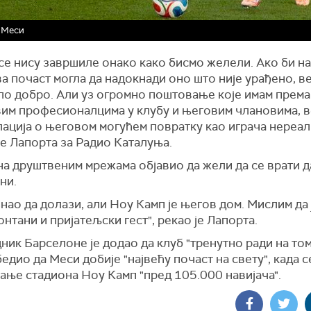
 Меси
се нису завршиле онако како бисмо желели. Ако би на
а почаст могла да надокнади оно што није урађено, ве
ло добро. Али уз огромно поштовање које имам према
вим професионалцима у клубу и његовим члановима, в
лација о његовом могућем повратку као играча нереал
је Лапорта за Радио Каталуња.
на друштвеним мрежама објавио да жели да се врати д
ни.
нао да долази, али Ноу Камп је његов дом. Мислим да 
онтани и пријатељски гест", рекао је Лапорта.
ик Барселоне је додао да клуб "тренутно ради на том
едио да Меси добије "највећу почаст на свету", када 
ање стадиона Ноу Камп "пред 105.000 навијача".