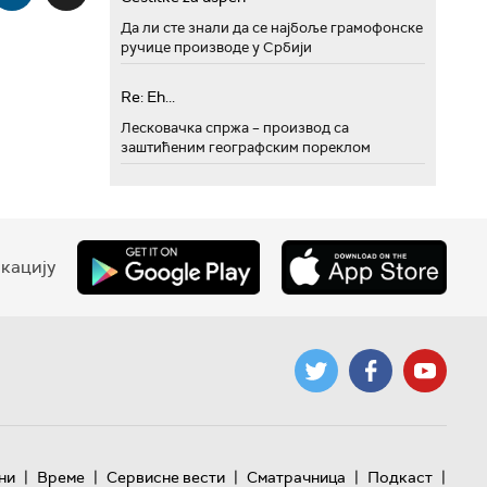
Да ли сте знали да се најбоље грамофонске
ручице производе у Србији
Re: Eh...
Лесковачка спржа – производ са
заштићеним географским пореклом
кацију
|
|
|
|
|
ни
Време
Сервисне вести
Сматрачница
Подкаст