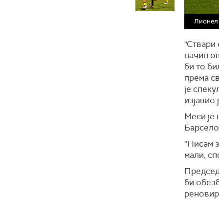
Лионел
"Ствари 
начин ов
би то би
према с
је спеку
изјавио 
Меси је 
Барсело
"Нисам з
мали, сп
Председн
би обезб
реновир