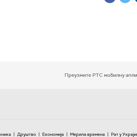
Преузмите РТС мобилну апли
|
|
|
|
оника
Друштво
Економија
Мерила времена
Рат у Украји