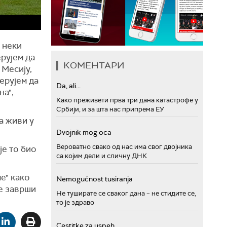
 неки
рујем да
КОМЕНТАРИ
 Месију,
ерујем да
Da, ali...
на",
Како преживети прва три дана катастрофе у
Србији, и за шта нас припрема ЕУ
а живи у
Dvojnik mog oca
Вероватно свако од нас има свог двојника
је то био
са којим дели и сличну ДНК
е" како
Nemogućnost tusiranja
се заврши
Не туширате се сваког дана – не стидите се,
то је здраво
Cestitke za uspeh