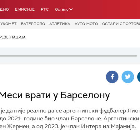
АДИО
ЕМИСИЈЕ
РТС
Остало
РУКОМЕТ
ВАТЕРПОЛО
АТЛЕТИКА
АУТО-МОТО
ОСТАЛИ СПОРТОВ
РЕЗЕНТАЦИЈА
 Меси врати у Барселону
је да није реално да се аргентински фудбалер Ли
. до 2021. године био члан Барселоне. Аргентински
н Жермен, а од 2023. је члан Интера из Мајамија.