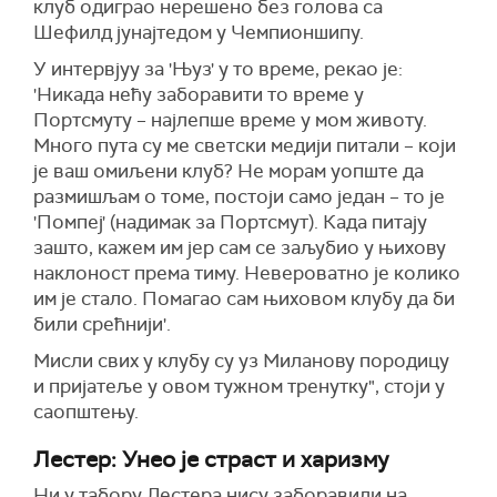
клуб одиграо нерешено без голова са
Шефилд јунајтедом у Чемпионшипу.
У интервјуу за 'Њуз' у то време, рекао је:
'Никада нећу заборавити то време у
Портсмуту – најлепше време у мом животу.
Много пута су ме светски медији питали – који
је ваш омиљени клуб? Не морам уопште да
размишљам о томе, постоји само један – то је
'Помпеј' (надимак за Портсмут). Када питају
зашто, кажем им јер сам се заљубио у њихову
наклоност према тиму. Невероватно је колико
им је стало. Помагао сам њиховом клубу да би
били срећнији'.
Мисли свих у клубу су уз Миланову породицу
и пријатеље у овом тужном тренутку", стоји у
саопштењу.
Лестер: Унео је страст и харизму
Ни у табору Лестера нису заборавили на