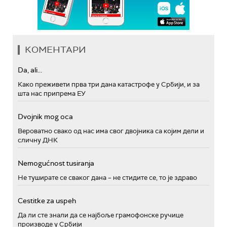
КОМЕНТАРИ
Da, ali...
Како преживети прва три дана катастрофе у Србији, и за
шта нас припрема ЕУ
Dvojnik mog oca
Вероватно свако од нас има свог двојника са којим дели и
сличну ДНК
Nemogućnost tusiranja
Не туширате се сваког дана – не стидите се, то је здраво
Cestitke za uspeh
Да ли сте знали да се најбоље грамофонске ручице
производе у Србији