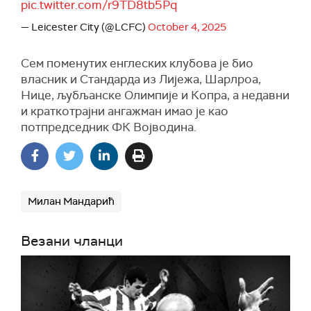
pic.twitter.com/r9TD8tb5Pq
— Leicester City (@LCFC)
October 4, 2025
Сем поменутих енглеских клубова је био
власник и Стандарда из Лијежа, Шарлроа,
Нице, љубљанске Олимпије и Копра, а недавни
и краткотрајни ангажман имао је као
потпредседник ФК Војводина.
Милан Мандарић
Везани чланци