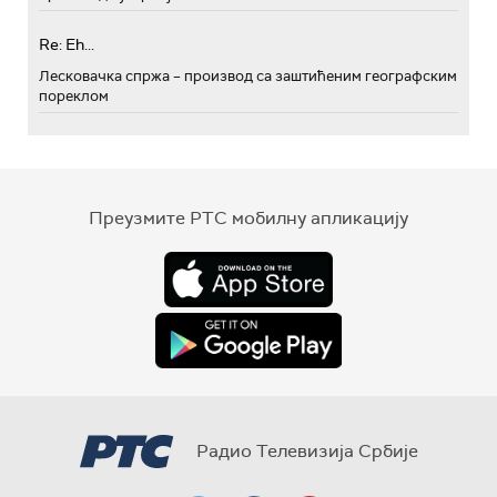
Re: Eh...
Лесковачка спржа – производ са заштићеним географским
пореклом
Преузмите РТС мобилну апликацију
Радио Телевизија Србије