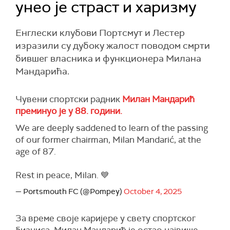
унео је страст и харизму
Енглески клубови Портсмут и Лестер
изразили су дубоку жалост поводом смрти
бившег власника и функционера Милана
Мандарића.
Чувени спортски радник
Милан Мандарић
преминуо је у 88. години.
We are deeply saddened to learn of the passing
of our former chairman, Milan Mandarić, at the
age of 87.
Rest in peace, Milan. 💙
— Portsmouth FC (@Pompey)
October 4, 2025
За време своје каријере у свету спортског