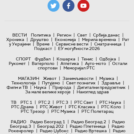
|
|
|
|
ВЕСТИ
Политика
Регион
Свет
Србија данас
|
|
|
|
Хроника
Друштво
Економија
Мерила времена
Рат
|
|
|
|
у Украјини
Време
Сервисне вести
Сматрачница
|
Подкаст
ЕУ могућности 2026
|
|
|
|
СПОРТ
Фудбал
Кошарка
Тенис
Одбојка
|
|
|
|
Рукомет
Ватерполо
Атлетика
Ауто-мото
Остали
|
спортови
Меморијал РТС
|
|
|
МАГАЗИН
Живот
Занимљивости
Музика
|
|
|
|
Технологијa
Путујемо
Свет познатих
Здравље
|
|
|
|
Филм и ТВ
Наука
Природа
Дигитални предузетник
|
За мале велике хероје
Наизглед здрав
|
|
|
|
|
ТВ
РТС 1
РТС 2
РТС 3
РТС Свет
РТС Наука
|
|
|
|
РТС Драма
РТС Живот
РТС Класика
РТС Коло
|
|
РТС Трезор
РТС Музика
РТС Полетарац
|
|
РАДИО
Радио Београд 1
Радио Београд 2
Радио
|
|
|
Београд 3
Београд 202
Радио Плетеница
Радио
|
|
|
Рокенролер
Радио Џубокс
Радио Вртешка
Радио