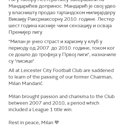
Мандарићев допринос. Мандарић је свој удео
у власништу продао тајландском милијардеру
Викаију Раксриаксорну 2010. године. Лестер
шест година касније чини сензацију и осваја
Премијер лигу.
"Милан је унео страст и харизму у клуб у
периоду од 2007. до 2010. године, током ког
се дошло до трофеја у Првој лиги", назначиле
су "лисице".
All at Leicester City Football Club are saddened
to learn of the passing of our former Chairman,
Milan Mandarić.
Milan brought passion and charisma to the Club
between 2007 and 2010, a period which
included a League 1 title win.
Rest in peace, Milan 💙