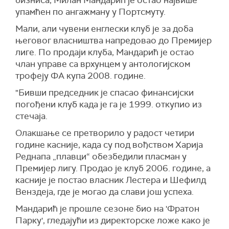
бизниса, Милан Мандарић је остао највише
упамћен по ангажману у Портсмуту.
Мали, али чувени енглески клуб је за доба
његовог власништва напредовао до Премијер
лиге. По продаји клуба, Мандарић је остао
члан управе са врхунцем у антологијском
трофеју ФА купа 2008. године.
"Бивши председник је спасао финансијски
погођени клуб када је га је 1999. откупио из
стечаја.
Олакшање се претворило у радост четири
године касније, када су под вођством Харија
Реднапа „плавци“ обезбедили пласман у
Премијер лигу. Продао је клуб 2006. године, а
касније је постао власник Лестера и Шефилд
Венздеја, где је могао да слави још успеха.
Мандарић је прошле сезоне био на 'Фратон
Парку', гледајући из директорске ложе како је