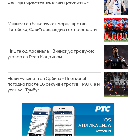
Белгија поражена великим преокретом
Минималац бањалучког Борца против
Витебска, Савић обезбедио гол предности
Ништа од Арсенала - Винисијус продужио
уговор са Реал Мадридом
Нови муњевит гол Србина - Цветковић
погодио после 16 секунди против ПАОК-а и
утишао "Тумбу"