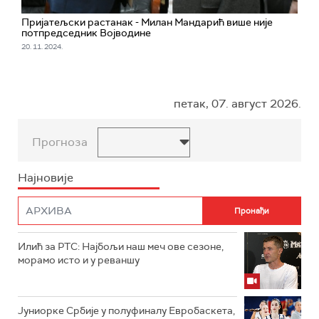
Пријатељски растанак - Милан Мандарић више није
потпредседник Војводине
20. 11. 2024.
петак, 07. август 2026.
Прогноза
Најновије
Илић за РТС: Најбољи наш меч ове сезоне,
морамо исто и у реваншу
Јуниорке Србије у полуфиналу Евробаскета,