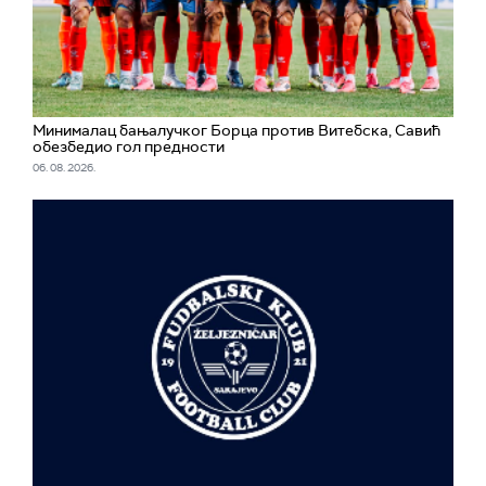
Минималац бањалучког Борца против Витебска, Савић
обезбедио гол предности
06. 08. 2026.