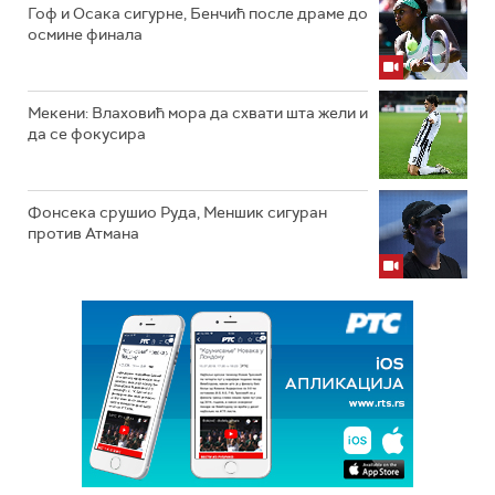
Гоф и Осака сигурне, Бенчић после драме до
осмине финала
Мекени: Влаховић мора да схвати шта жели и
да се фокусира
Фонсека срушио Руда, Меншик сигуран
против Атмана