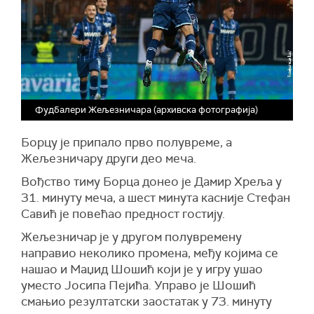
Фудбалери Жељезничара (архивска фотографија)
Борцу је припало прво полувреме, а
Жељезничару други део меча.
Вођство тиму Борца донео је Дамир Хреља у
31. минуту меча, а шест минута касније Стефан
Савић је повећао предност гостију.
Жељезничар је у другом полувремену
направио неколико промена, међу којима се
нашао и Маџид Шошић који је у игру ушао
уместо Јосипа Пејића. Управо је Шошић
смањио резултатски заостатак у 73. минуту