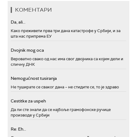
КОМЕНТАРИ
Da, ali...
Како преживети прва три дана катастрофе у Србији, и за
шта нас припрема ЕУ
Dvojnik mog oca
Вероватно свако од нас има свог двојника са којим дели и
сличну ДНК
Nemogućnost tusiranja
Не туширате се сваког дана – не стидите се, то је здраво
Cestitke za uspeh
Да ли сте знали да се најбоље грамофонске ручице
производе у Србији
Re: Eh...