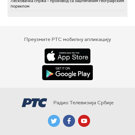
Лесковачка спржа – производ са заштићеним географским
пореклом
Преузмите РТС мобилну апликацију
Радио Телевизија Србије