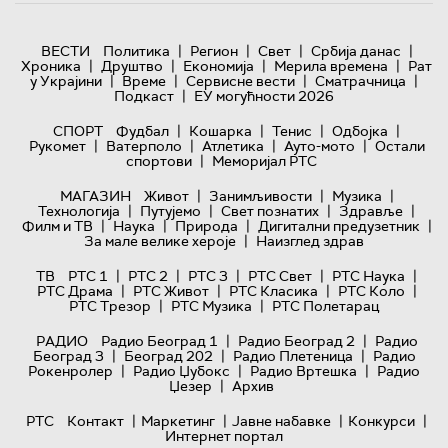
|
|
|
|
ВЕСТИ
Политика
Регион
Свет
Србија данас
|
|
|
|
Хроника
Друштво
Економија
Мерила времена
Рат
|
|
|
|
у Украјини
Време
Сервисне вести
Сматрачница
|
Подкаст
ЕУ могућности 2026
|
|
|
|
СПОРТ
Фудбал
Кошарка
Тенис
Одбојка
|
|
|
|
Рукомет
Ватерполо
Атлетика
Ауто-мото
Остали
|
спортови
Меморијал РТС
|
|
|
МАГАЗИН
Живот
Занимљивости
Музика
|
|
|
|
Технологијa
Путујемо
Свет познатих
Здравље
|
|
|
|
Филм и ТВ
Наука
Природа
Дигитални предузетник
|
За мале велике хероје
Наизглед здрав
|
|
|
|
|
ТВ
РТС 1
РТС 2
РТС 3
РТС Свет
РТС Наука
|
|
|
|
РТС Драма
РТС Живот
РТС Класика
РТС Коло
|
|
РТС Трезор
РТС Музика
РТС Полетарац
|
|
РАДИО
Радио Београд 1
Радио Београд 2
Радио
|
|
|
Београд 3
Београд 202
Радио Плетеница
Радио
|
|
|
Рокенролер
Радио Џубокс
Радио Вртешка
Радио
|
Џезер
Архив
|
|
|
|
РТС
Контакт
Маркетинг
Јавне набавке
Конкурси
Интернет портал