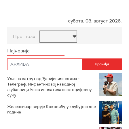
субота, 08. август 2026.
Прогноза
Најновије
Уље на ватру под Ђанијевим ногама -
Телеграф: Инфантиновој наводној
љубавници Уефа исплатила шестоцифрену
суму
Железничар верује Коковићу, у клубу још две
године