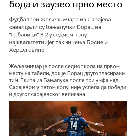
бода и заузео прво место
Фудбалери Жељезничара из Сарајева
савалдали су бањалучки Борац на
"Грбавици" 3:2 у седмом колу
најквалитетнијег такмичења Босне и
Херцеговине.
Жељезничар је после седмог кола на првом
месту на табели, док је Борац другопласирани
тим. Екипа из Бањалуке после тријумфа над
Сарајевом у петом колу, није успела да победи
и другог сарајевског великана.