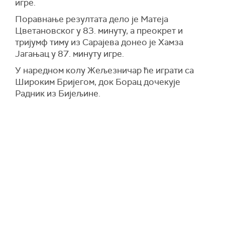
игре.
Поравнање резултата дело је Матеја
Цветановског у 83. минуту, а преокрет и
тријумф тиму из Сарајева донео је Хамза
Јагањац у 87. минуту игре.
У наредном колу Жељезничар ће играти са
Широким Бријегом, док Борац дочекује
Радник из Бијељине.