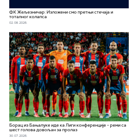
ФК Жељезничар: Изложени смо претњи стечаја и
тоталног колапса
02. 08. 2026.
Борац из Бањалуке иде ка Лиги конференције – реми са
шест голова довољан за пролаз
30. 07. 2026.