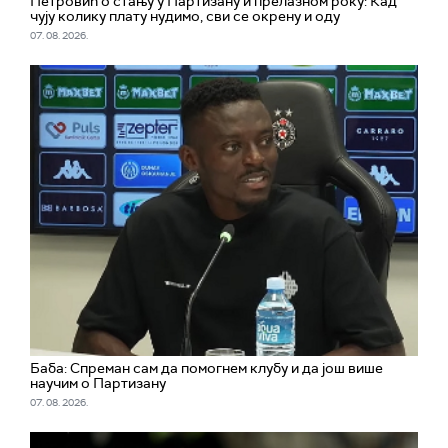
Петровић о стању у Партизану и прелазном року: Кад
чују колику плату нудимо, сви се окрену и оду
07. 08. 2026.
Баба: Спреман сам да помогнем клубу и да још више
научим о Партизану
07. 08. 2026.