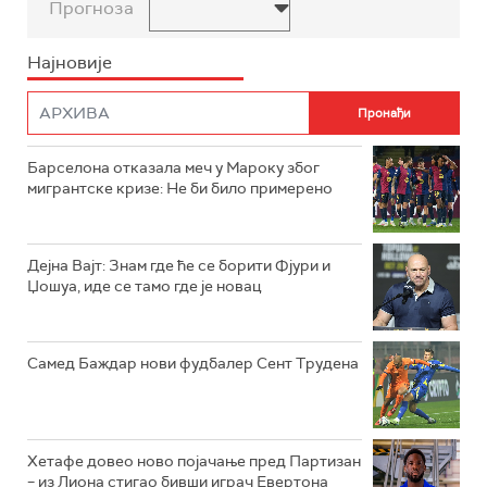
Прогноза
Најновије
Барселона отказала меч у Мароку због
мигрантске кризе: Не би било примерено
Дејна Вајт: Знам где ће се борити Фјури и
Џошуа, иде се тамо где је новац
Самед Баждар нови фудбалер Сент Трудена
Хетафе довео ново појачање пред Партизан
– из Лиона стигао бивши играч Евертона