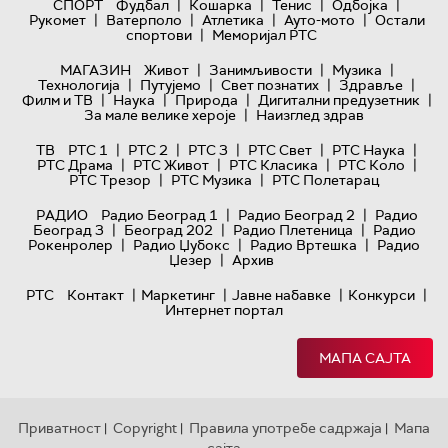
|
|
|
|
СПОРТ
Фудбал
Кошарка
Тенис
Одбојка
|
|
|
|
Рукомет
Ватерполо
Атлетика
Ауто-мото
Остали
|
спортови
Меморијал РТС
|
|
|
МАГАЗИН
Живот
Занимљивости
Музика
|
|
|
|
Технологијa
Путујемо
Свет познатих
Здравље
|
|
|
|
Филм и ТВ
Наука
Природа
Дигитални предузетник
|
За мале велике хероје
Наизглед здрав
|
|
|
|
|
ТВ
РТС 1
РТС 2
РТС 3
РТС Свет
РТС Наука
|
|
|
|
РТС Драма
РТС Живот
РТС Класика
РТС Коло
|
|
РТС Трезор
РТС Музика
РТС Полетарац
|
|
РАДИО
Радио Београд 1
Радио Београд 2
Радио
|
|
|
Београд 3
Београд 202
Радио Плетеница
Радио
|
|
|
Рокенролер
Радио Џубокс
Радио Вртешка
Радио
|
Џезер
Архив
|
|
|
|
РТС
Контакт
Маркетинг
Јавне набавке
Конкурси
Интернет портал
МАПА САЈТА
Приватност
Copyright
Правила употребе садржаја
Мапа
|
|
|