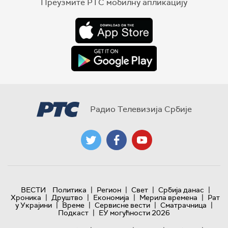
Преузмите РТС мобилну апликацију
Радио Телевизија Србије
|
|
|
|
ВЕСТИ
Политика
Регион
Свет
Србија данас
|
|
|
|
Хроника
Друштво
Економија
Мерила времена
Рат
|
|
|
|
у Украјини
Време
Сервисне вести
Сматрачница
|
Подкаст
ЕУ могућности 2026