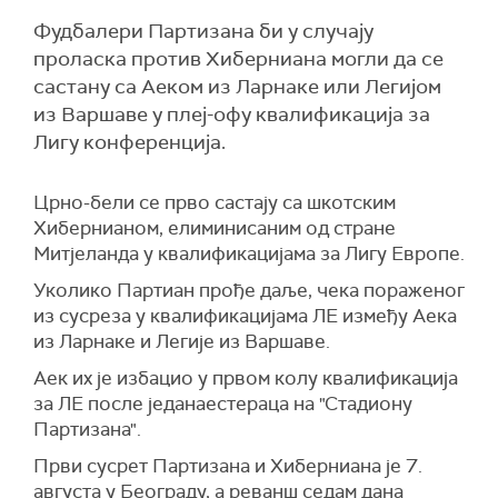
Фудбалери Партизана би у случају
проласка против Хиберниана могли да се
састану са Аеком из Ларнаке или Легијом
из Варшаве у плеј-офу квалификација за
Лигу конференција.
Црно-бели се прво састају са шкотским
Хибернианом, елиминисаним од стране
Митјеланда у квалификацијама за Лигу Европе.
Уколико Партиан прође даље, чека пораженог
из сусреза у квалификацијама ЛЕ између Аека
из Ларнаке и Легије из Варшаве.
Аек их је избацио у првом колу квалификација
за ЛЕ после једанаестераца на "Стадиону
Партизана".
Први сусрет Партизана и Хиберниана је 7.
августа у Београду, а реванш седам дана