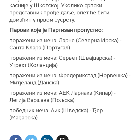
касније у Шкотској. Уколико српски
представник прође даље, опет ће бити
домаћин у првом сусрету.
Парови које је Партизан пропустио:
поражени из меча: Ларне (Северна Ирска) -
Санта Клара (Португал)
поражени из меча: Сервет (Швајцарска) -
Утрехт (Холандија)
поражени из меча: Фредерикстад (Норвешка) -
Митјеланд (Данска)
поражени из меча: АЕК Ларнака (Кипар) -
Легија Варшава (Пољска)
победник меча: Аик (Шведска) - Ђeр
(Мађарска)