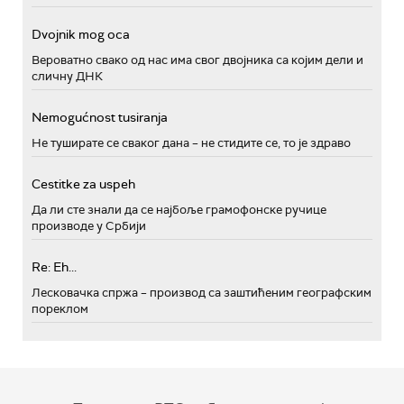
Dvojnik mog oca
Вероватно свако од нас има свог двојника са којим дели и
сличну ДНК
Nemogućnost tusiranja
Не туширате се сваког дана – не стидите се, то је здраво
Cestitke za uspeh
Да ли сте знали да се најбоље грамофонске ручице
производе у Србији
Re: Eh...
Лесковачка спржа – производ са заштићеним географским
пореклом