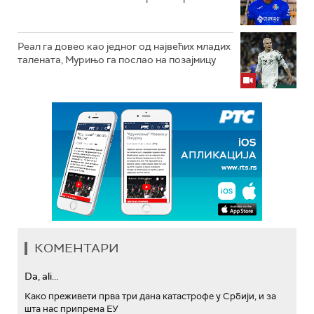
Реал га довео као једног од највећих младих
талената, Мурињо га послао на позајмицу
КОМЕНТАРИ
Da, ali...
Како преживети прва три дана катастрофе у Србији, и за
шта нас припрема ЕУ