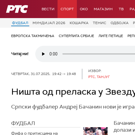
РТС
ВЕСТИ
СПОРТ
OKO
МАГАЗИН
ТВ
Р
ФУДБАЛ
МУНДИЈАЛ 2026
КОШАРКА
ТЕНИС
ОДБОЈКА
ЕВРОПСКА ТАКМИЧЕЊА
СУПЕРЛИГА СРБИЈЕ
ЛИГЕ ПЕТИЦЕ
РЕП
Читај ми!
ИЗВОР:
ЧЕТВРТАК, 31.07.2025, 19:42 -> 19:48
РТС, ТАНЈУГ
Ништа од преласка у Звезду
Српски фудбалер Андреј Бачанин нови је играч
ФУДБАЛ
Бачанин 
долази и
Фифа о притисцима на