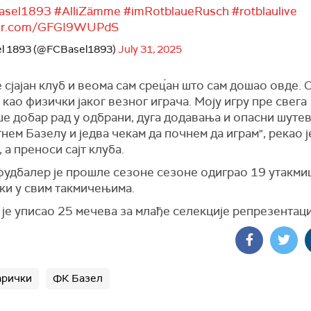
asel1893
#AlliZämme
#imRotblaueRusch
#rotblaulive
tter.com/GFGI9WUPdS
el 1893 (@FCBasel1893)
July 31, 2025
е сјајан клуб и веома сам срец́ан што сам дошао овде.
 као физички јаког везног играча. Моју игру пре свега
е добар рад у одбрани, дуга додавања и опасни шуте
нем Базелу и једва чекам да почнем да играм", рекао ј
 а преноси сајт клуба.
фудбалер је прошле сезоне сезоне одиграо 19 утакми
ки у свим такмичењима.
је уписао 25 мечева за млађе селекције репрезентаци
арички
ФК Базел