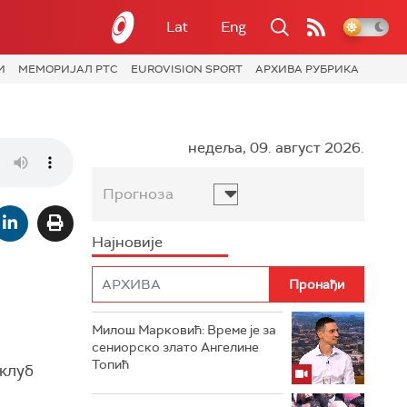
Lat
Eng
И
МЕМОРИЈАЛ РТС
EUROVISION SPORT
АРХИВА РУБРИКА
недеља, 09. август 2026.
Прогноза
Најновије
Милош Марковић: Време је за
сениорско злато Ангелине
Топић
 клуб