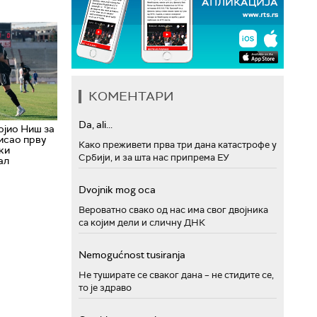
КОМЕНТАРИ
Da, ali...
ојио Ниш за
писао прву
Како преживети прва три дана катастрофе у
ки
Србији, и за шта нас припрема ЕУ
ал
Dvojnik mog oca
Вероватно свако од нас има свог двојника
са којим дели и сличну ДНК
Nemogućnost tusiranja
Не туширате се сваког дана – не стидите се,
то је здраво