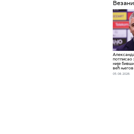
Везани
Александ
потписао 
није бивши
већ његов
05. 08. 2026.