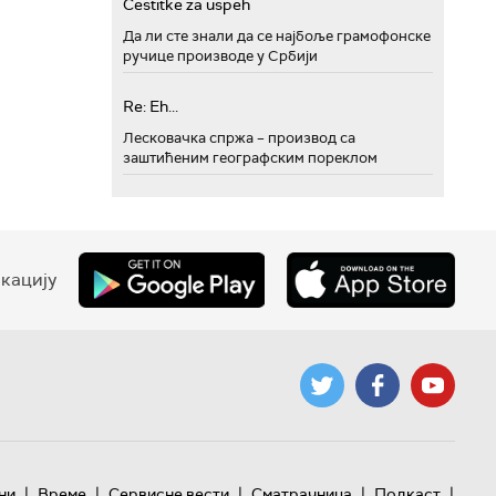
Cestitke za uspeh
Да ли сте знали да се најбоље грамофонске
ручице производе у Србији
Re: Eh...
Лесковачка спржа – производ са
заштићеним географским пореклом
кацију
|
|
|
|
|
ни
Време
Сервисне вести
Сматрачница
Подкаст