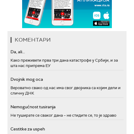
КОМЕНТАРИ
Da, ali...
Како преживети прва три дана катастрофе у Србији, и за
шта нас припрема ЕУ
Dvojnik mog oca
Вероватно свако од нас има свог двојника са којим дели и
сличну ДНК
Nemogućnost tusiranja
Не туширате се сваког дана – не стидите се, то је здраво
Cestitke za uspeh