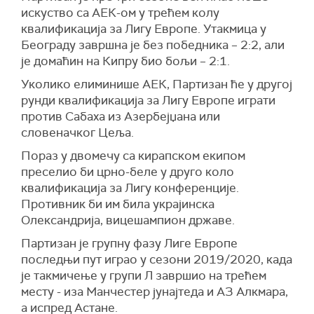
искуство са АЕК-ом у трећем колу
квалификација за Лигу Европе. Утакмица у
Београду завршна је без победника – 2:2, али
је домаћин на Кипру био бољи – 2:1.
Уколико елиминише АЕК, Партизан ће у другој
рунди квалификација за Лигу Европе играти
против Сабаха из Азербејџанa или
словеначког Цеља.
Пораз у двомечу са кирапском екипом
преселио би црно-беле у друго коло
квалификација за Лигу конференције.
Противник би им била украјинска
Олександрија, вицешампион државе.
Партизан је групну фазу Лиге Европе
последњи пут играо у сезони 2019/2020, када
је такмичење у групи Л завршио на трећем
месту - иза Манчестер јунајтеда и АЗ Алкмара,
а испред Астане.