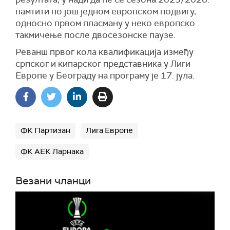
памтити по још једном европском подвигу,
односно првом пласману у неко европско
такмичење после двосезонске паузе.
Реванш првог кола квалификација између
српског и кипарског представника у Лиги
Европе у Београду на програму је 17. јула.
ФК Партизан
Лига Европе
ФК АЕК Ларнака
Везани чланци