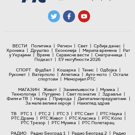
|
|
|
|
ВЕСТИ
Политика
Регион
Свет
Србија данас
|
|
|
|
Хроника
Друштво
Економија
Мерила времена
Рат
|
|
|
|
у Украјини
Време
Сервисне вести
Сматрачница
|
Подкаст
ЕУ могућности 2026
|
|
|
|
СПОРТ
Фудбал
Кошарка
Тенис
Одбојка
|
|
|
|
Рукомет
Ватерполо
Атлетика
Ауто-мото
Остали
|
спортови
Меморијал РТС
|
|
|
МАГАЗИН
Живот
Занимљивости
Музика
|
|
|
|
Технологијa
Путујемо
Свет познатих
Здравље
|
|
|
|
Филм и ТВ
Наука
Природа
Дигитални предузетник
|
За мале велике хероје
Наизглед здрав
|
|
|
|
|
ТВ
РТС 1
РТС 2
РТС 3
РТС Свет
РТС Наука
|
|
|
|
РТС Драма
РТС Живот
РТС Класика
РТС Коло
|
|
РТС Трезор
РТС Музика
РТС Полетарац
|
|
РАДИО
Радио Београд 1
Радио Београд 2
Радио