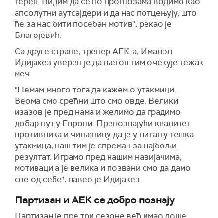
терен. Видим да се по прогнозама водимо као
апсолутни аутсајдери и да нас потцењују, што
ће за нас бити посебан мотив", рекао је
Благојевић.
Са друге стране, тренер АЕК-а, Иманол
Идијакез уверен је да његов тим очекује тежак
меч.
"Немам много тога да кажем о утакмици.
Веома смо срећни што смо овде. Велики
изазов је пред нама и желимо да градимо
добар пут у Европи. Препознајући квалитет
противника и чињеницу да је у питању тешка
утакмица, наш тим је спреман за најбољи
резултат. Играмо пред нашим навијачима,
мотивација је велика и позвани смо да дамо
све од себе", навео је Идијакез.
Партизан и АЕК се добро познају
Партизан је пре три сезоне већ имао лоше