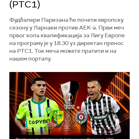
(РТС1)
Фудбалери Паризана ће почети европску
сезону у Ларнаки против АЕК-а. Први меч
првог кола квалификација за Лигу Европе
на програму је у 18.30 уз директан пренос
на РТС1. Ток меча можете пратити и на
нашем порталу.