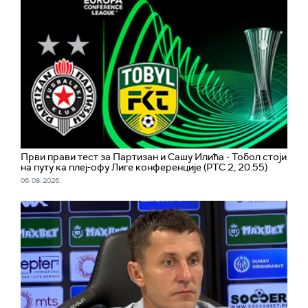
Први прави тест за Партизан и Сашу Илића - Тобол стоји
на путу ка плеј-офу Лиге конференције (РТС 2, 20.55)
06. 08. 2026.