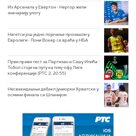
Из Арсенала у Евертон - Нергор жели
значајнију улогу
Нагетси још једно појачање пронашли у
Евролиги - Лони Вокер се враћа у НБА
Први прави тест за Партизан и Сашу Илића -
Тобол стоји на путу ка плеј-офу Лиге
конференције (РТС 2, 20.55)
Несвакидашњи дебакл јуниорки Хрватске у
осмини финала са Шпанијом