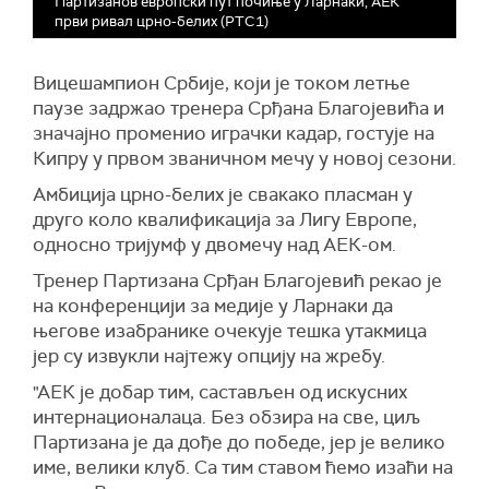
Партизанов европски пут почиње у Ларнаки, АЕК
први ривал црно-белих (РТС1)
Вицешампион Србије, који је током летње
паузе задржао тренера Срђана Благојевића и
значајно променио играчки кадар, гостује на
Кипру у првом званичном мечу у новој сезони.
Амбиција црно-белих је свакако пласман у
друго коло квалификација за Лигу Европе,
односно тријумф у двомечу над АЕК-ом.
Тренер Партизана Срђан Благојевић рекао је
на конференцији за медије у Ларнаки да
његове изабранике очекује тешка утакмица
јер су извукли најтежу опцију на жребу.
"АЕК је добар тим, састављен од искусних
интернационалаца. Без обзира на све, циљ
Партизана је да дође до победе, јер је велико
име, велики клуб. Са тим ставом ћемо изаћи на