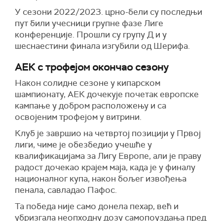
У сезони 2022/2023. црно-бели су последњи
пут били учесници групне фазе Лиге
конференције. Прошли су групу Д и у
шеснаестини финала изгубили од Шерифа.
АЕК с трофејом окончао сезону
Након солидне сезоне у кипарском
шампионату, АЕК дочекује почетак европске
кампање у добром расположењу и са
освојеним трофејом у витрини.
Клуб је завршио на четвртој позицији у Првој
лиги, чиме је обезбедио учешће у
квалификацијама за Лигу Европе, али је праву
радост дочекао крајем маја, када је у финалу
националног купа, након бољег извођења
пенала, савладао Пафос.
Та победа није само донела пехар, већ и
убризгала неопходну дозу самопоуздања пред