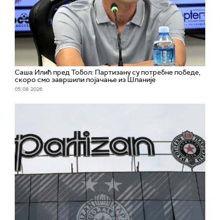
Саша Илић пред Тобол: Партизану су потребне победе,
скоро смо завршили појачање из Шпаније
05. 08. 2026.