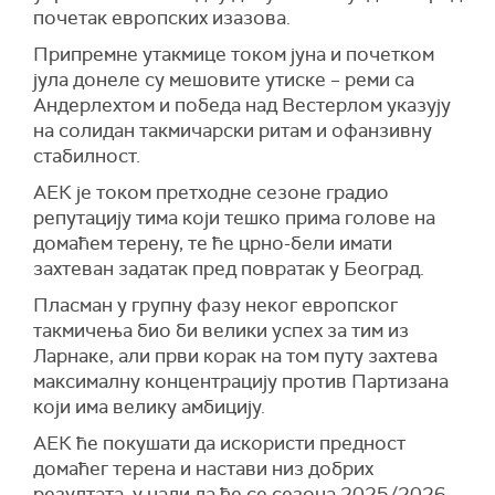
почетак европских изазова.
Припремне утакмице током јуна и почетком
јула донеле су мешовите утиске – реми са
Андерлехтом и победа над Вестерлом указују
на солидан такмичарски ритам и офанзивну
стабилност.
АЕК је током претходне сезоне градио
репутацију тима који тешко прима голове на
домаћем терену, те ће црно-бели имати
захтеван задатак пред повратак у Београд.
Пласман у групну фазу неког европског
такмичења био би велики успех за тим из
Ларнаке, али први корак на том путу захтева
максималну концентрацију против Партизана
који има велику амбицију.
АЕК ће покушати да искористи предност
домаћег терена и настави низ добрих
резултата, у нади да ће се сезона 2025/2026.