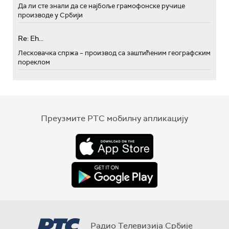
Да ли сте знали да се најбоље грамофонске ручице
производе у Србији
Re: Eh...
Лесковачка спржа – производ са заштићеним географским
пореклом
Преузмите РТС мобилну апликацију
Радио Телевизија Србије