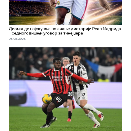
Диоманде најскупље појачање у историји Реал Мадрида
– седмогодишњи уговор за тинејџера
06. 08. 2026.