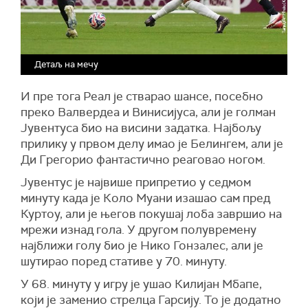
Детаљ на мечу
И пре тога Реал је стварао шансе, посебно
преко Валвердеа и Винисијуса, али је голман
Јувентуса био на висини задатка. Најбољу
прилику у првом делу имао је Белингем, али је
Ди Грегорио фантастично реаговао ногом.
Јувентус је највише припретио у седмом
минуту када је Коло Муани изашао сам пред
Куртоу, али је његов покушај лоба завршио на
мрежи изнад гола. У другом полувремену
најближи голу био је Нико Гонзалес, али је
шутирао поред стативе у 70. минуту.
У 68. минуту у игру је ушао Килијан Мбапе,
који је заменио стрелца Гарсију. То је додатно