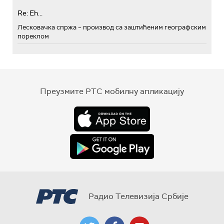
Re: Eh...
Лесковачка спржа – производ са заштићеним географским
пореклом
Преузмите РТС мобилну апликацију
Радио Телевизија Србије