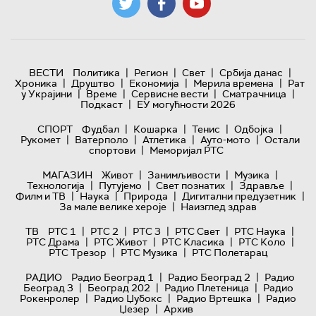
|
|
|
|
ВЕСТИ
Политика
Регион
Свет
Србија данас
|
|
|
|
Хроника
Друштво
Економија
Мерила времена
Рат
|
|
|
|
у Украјини
Време
Сервисне вести
Сматрачница
|
Подкаст
ЕУ могућности 2026
|
|
|
|
СПОРТ
Фудбал
Кошарка
Тенис
Одбојка
|
|
|
|
Рукомет
Ватерполо
Атлетика
Ауто-мото
Остали
|
спортови
Меморијал РТС
|
|
|
МАГАЗИН
Живот
Занимљивости
Музика
|
|
|
|
Технологијa
Путујемо
Свет познатих
Здравље
|
|
|
|
Филм и ТВ
Наука
Природа
Дигитални предузетник
|
За мале велике хероје
Наизглед здрав
|
|
|
|
|
ТВ
РТС 1
РТС 2
РТС 3
РТС Свет
РТС Наука
|
|
|
|
РТС Драма
РТС Живот
РТС Класика
РТС Коло
|
|
РТС Трезор
РТС Музика
РТС Полетарац
|
|
РАДИО
Радио Београд 1
Радио Београд 2
Радио
|
|
|
Београд 3
Београд 202
Радио Плетеница
Радио
|
|
|
Рокенролер
Радио Џубокс
Радио Вртешка
Радио
|
Џезер
Архив