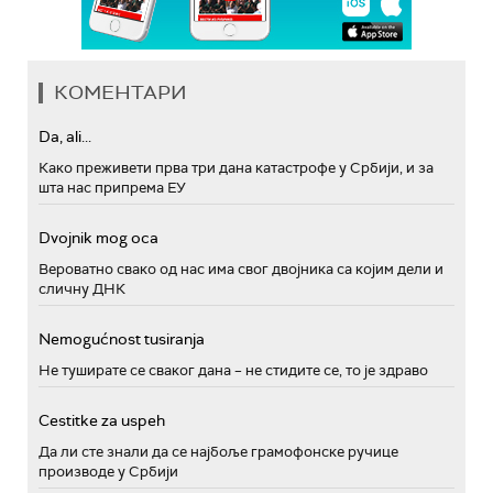
КОМЕНТАРИ
Da, ali...
Како преживети прва три дана катастрофе у Србији, и за
шта нас припрема ЕУ
Dvojnik mog oca
Вероватно свако од нас има свог двојника са којим дели и
сличну ДНК
Nemogućnost tusiranja
Не туширате се сваког дана – не стидите се, то је здраво
Cestitke za uspeh
Да ли сте знали да се најбоље грамофонске ручице
производе у Србији