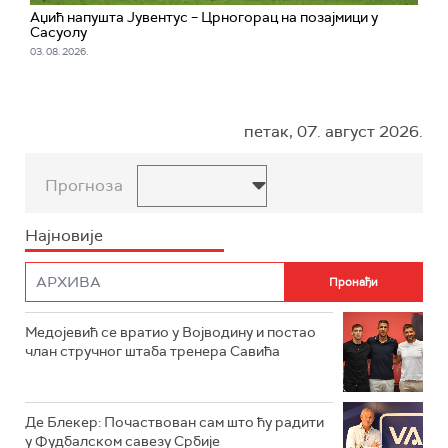
Аџић напушта Јувентус – Црногорац на позајмици у
Сасуолу
03. 08. 2026.
петак, 07. август 2026.
Прогноза
Најновије
Медојевић се вратио у Војводину и постао
члан стручног штаба тренера Савића
Де Блекер: Почаствован сам што ћу радити
у Фудбалском савезу Србије