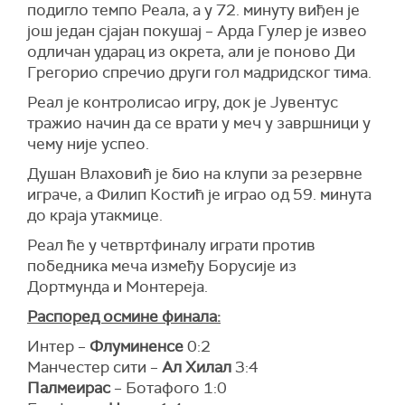
подигло темпо Реала, а у 72. минуту виђен је
још један сјајан покушај – Арда Гулер је извео
одличан ударaц из окрета, али је поново Ди
Грегорио спречио други гол мадридског тима.
Реал је контролисао игру, док је Јувентус
тражио начин да се врати у меч у завршници у
чему није успео.
Душан Влаховић је био на клупи за резервне
играче, а Филип Костић је играо од 59. минута
до краја утакмице.
Реал ће у четвртфиналу играти против
победника меча између Борусије из
Дортмунда и Монтереја.
Распоред осмине финала:
Интер –
Флуминенсе
0:2
Манчестер сити –
Ал Хилал
3:4
Палмеирас
– Ботафого 1:0