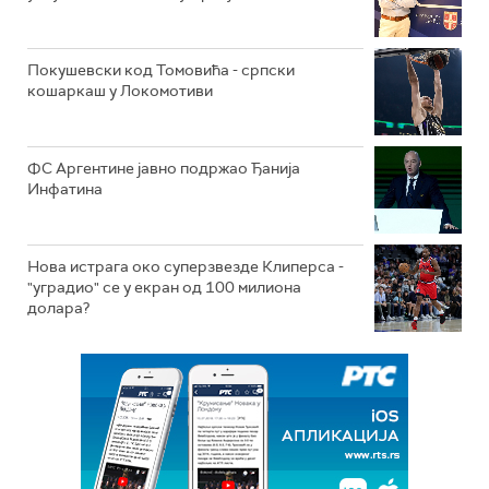
Покушевски код Томовића - српски
кошаркаш у Локомотиви
ФС Аргентине јавно подржао Ђанија
Инфатина
Нова истрага око суперзвезде Клиперса -
"уградио" се у екран од 100 милиона
долара?