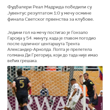
Фудбалери Реал Мадрида победили су
Јувентус резултатом 1:0 у мечу осмине
финала Светског првенства за клубове.
Једини гол на мечу постигао је Гонзало
Гарсија у 54. минуту, када је главом погодио
после одличног центаршута Трента
Александер-Арнолда. Лопта је прелетела
голмана Ди Грегорија, који до тада није имао
већих грешака.