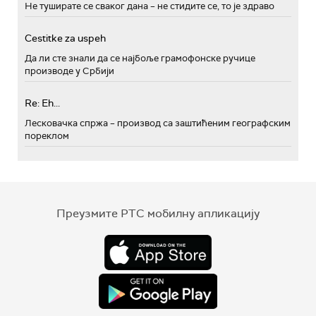
Не туширате се сваког дана – не стидите се, то је здраво
Cestitke za uspeh
Да ли сте знали да се најбоље грамофонске ручице
производе у Србији
Re: Eh...
Лесковачка спржа – производ са заштићеним географским
пореклом
Преузмите РТС мобилну апликацију