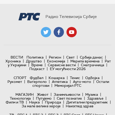
Радио Телевизија Србије
|
|
|
|
ВЕСТИ
Политика
Регион
Свет
Србија данас
|
|
|
|
Хроника
Друштво
Економија
Мерила времена
Рат
|
|
|
|
у Украјини
Време
Сервисне вести
Сматрачница
|
Подкаст
ЕУ могућности 2026
|
|
|
|
СПОРТ
Фудбал
Кошарка
Тенис
Одбојка
|
|
|
|
Рукомет
Ватерполо
Атлетика
Ауто-мото
Остали
|
спортови
Меморијал РТС
|
|
|
МАГАЗИН
Живот
Занимљивости
Музика
|
|
|
|
Технологијa
Путујемо
Свет познатих
Здравље
|
|
|
|
Филм и ТВ
Наука
Природа
Дигитални предузетник
|
За мале велике хероје
Наизглед здрав