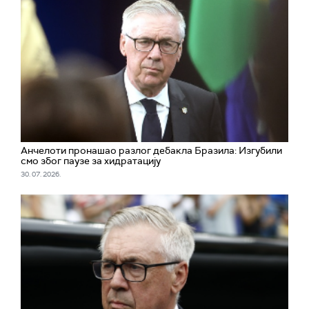
Анчелоти пронашао разлог дебакла Бразила: Изгубили
смо због паузе за хидратацију
30. 07. 2026.