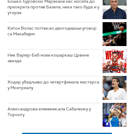
Бошко Ђуровски: Маракана нас носила до
преокрета против Базела, нека тако буде и у
уторак
Китон Волас потписао двогодишњи уговор
са Макабијем
Ник Вајлер-Баб нови кошаркаш Црвене
звезде
Ходар убедљиво до четвртфинала мастерса
у Монтреалу
Александрова елиминисала Сабаленку у
Торонту