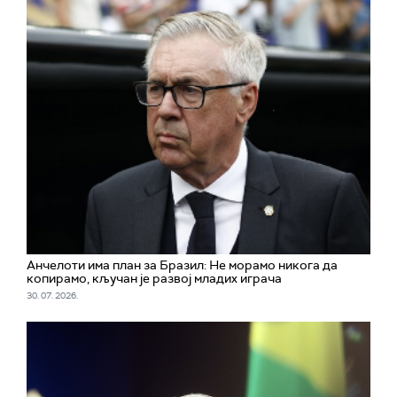
Aнчелоти има план за Бразил: Не морамо никога да
копирамо, кључан је развој младих играча
30. 07. 2026.