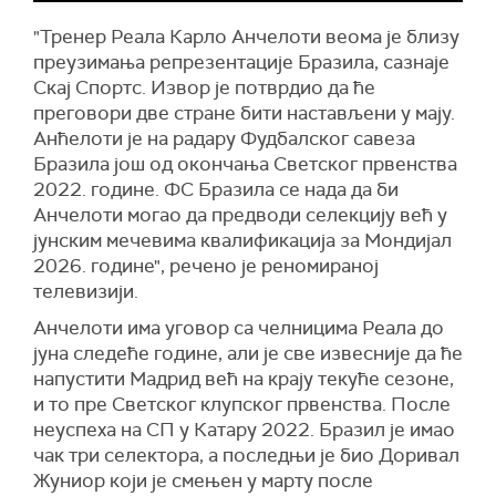
"Тренер Реала Карло Анчелоти веома је близу
преузимања репрезентације Бразила, сазнаје
Скај Спортс. Извор је потврдио да ће
преговори две стране бити настављени у мају.
Анћелоти је на радару Фудбалског савеза
Бразила још од окончања Светског првенства
2022. године. ФС Бразила се нада да би
Анчелоти могао да предводи селекцију већ у
јунским мечевима квалификација за Мондијал
2026. године", речено је реномираној
телевизији.
Анчелоти има уговор са челницима Реала до
јуна следеће године, али је све извесније да ће
напустити Мадрид већ на крају текуће сезоне,
и то пре Светског клупског првенства. После
неуспеха на СП у Катару 2022. Бразил је имао
чак три селектора, а последњи је био Доривал
Жуниор који је смењен у марту после