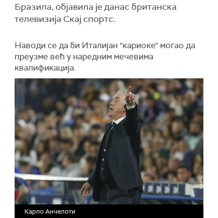
Бразила, објавила је данас британска
телевизија Скај спортс.
Наводи се да би Италијан "кариоке" могао да
преузме већ у наредним мечевима
квалификација.
Карло Анчелоти