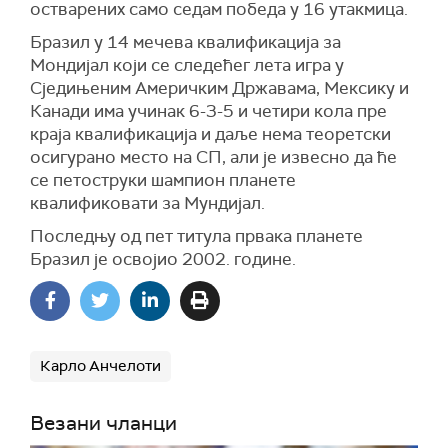
остварених само седам победа у 16 утакмица.
Бразил у 14 мечева квалификација за
Мондијал који се следећег лета игра у
Сједињеним Америчким Државама, Мексику и
Канади има учинак 6-3-5 и четири кола пре
краја квалификација и даље нема теоретски
осигурано место на СП, али је извесно да ће
се петоструки шампион планете
квалификовати за Мундијал.
Последњу од пет титула првака планете
Бразил је освојио 2002. године.
Карло Анчелоти
Везани чланци