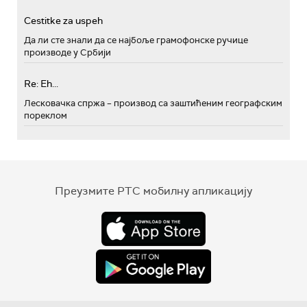
Cestitke za uspeh
Да ли сте знали да се најбоље грамофонске ручице
производе у Србији
Re: Eh...
Лесковачка спржа – производ са заштићеним географским
пореклом
Преузмите РТС мобилну апликацију