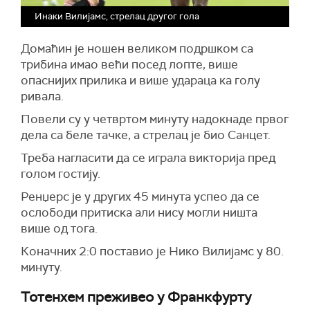
Инаки Вилијамс, стрелац другог гола
Домаћин је ношен великом подршком са
трибина имао већи посед лопте, више
опаснијих прилика и више удараца ка голу
ривала.
Повели су у четвртом минуту надокнаде првог
дела са беле тачке, а стрелац је био Санцет.
Треба нагласити да се играла викторија пред
голом гостију.
Ренџерс је у других 45 минута успео да се
ослободи притиска али нису могли ништа
више од тога.
Коначних 2:0 поставио је Нико Вилијамс у 80.
минуту.
Тотенхем преживео у Франкфурту