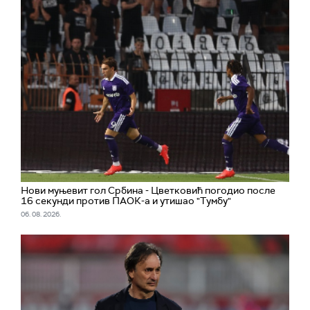
Нови муњевит гол Србина - Цветковић погодио после
16 секунди против ПАОК-а и утишао "Тумбу"
06. 08. 2026.