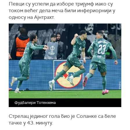
Певци су успели да изборе тријумф иако су
током већег дела меча били инфериорнији у
односу на Ајнтрахт.
Фудбалери Тотенхема
Стрелац јединог гола био је Соланке са беле
тачке у 43. минуту.