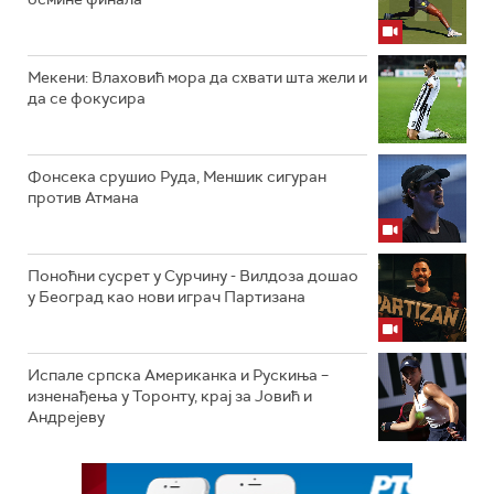
Мекени: Влаховић мора да схвати шта жели и
да се фокусира
Фонсека срушио Руда, Меншик сигуран
против Атмана
Поноћни сусрет у Сурчину - Вилдоза дошао
у Београд као нови играч Партизана
Испале српска Американка и Рускиња –
изненађења у Торонту, крај за Јовић и
Андрејеву