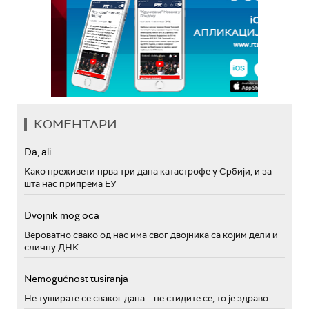
КОМЕНТАРИ
Da, ali...
Како преживети прва три дана катастрофе у Србији, и за
шта нас припрема ЕУ
Dvojnik mog oca
Вероватно свако од нас има свог двојника са којим дели и
сличну ДНК
Nemogućnost tusiranja
Не туширате се сваког дана – не стидите се, то је здраво