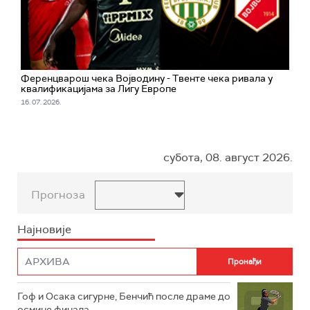
Ференцварош чека Војводину - Твенте чека ривала у
квалификацијама за Лигу Европе
16. 07. 2026.
субота, 08. август 2026.
Прогноза
Најновије
Гоф и Осака сигурне, Бенчић после драме до
осмине финала