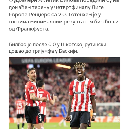
Фудбалери Атлетик Билбаа победили су на
домаћем терену у четвртфиналу Лиге
Европе Ренџерс са 2:0. Тотенхем је у
гостима минималним резултатом био бољи
од Франкфурта.
Билбао је после 0:0 у Шкотској рутински
дошао до тријумфа у Баскији.