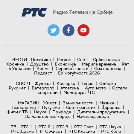
Радио Телевизија Србије
|
|
|
|
ВЕСТИ
Политика
Регион
Свет
Србија данас
|
|
|
|
Хроника
Друштво
Економија
Мерила времена
Рат
|
|
|
|
у Украјини
Време
Сервисне вести
Сматрачница
|
Подкаст
ЕУ могућности 2026
|
|
|
|
СПОРТ
Фудбал
Кошарка
Тенис
Одбојка
|
|
|
|
Рукомет
Ватерполо
Атлетика
Ауто-мото
Остали
|
спортови
Меморијал РТС
|
|
|
МАГАЗИН
Живот
Занимљивости
Музика
|
|
|
|
Технологијa
Путујемо
Свет познатих
Здравље
|
|
|
|
Филм и ТВ
Наука
Природа
Дигитални предузетник
|
За мале велике хероје
Наизглед здрав
|
|
|
|
|
ТВ
РТС 1
РТС 2
РТС 3
РТС Свет
РТС Наука
|
|
|
|
РТС Драма
РТС Живот
РТС Класика
РТС Коло