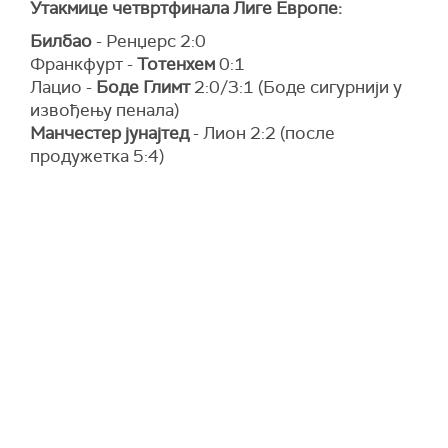
Утакмице четвртфинала Лиге Европе:
Билбао
- Ренџерс 2:0
Франкфурт -
Тотенхем
0:1
Лацио -
Боде Глимт
2:0/3:1 (Боде сигурнији у
извођењу пенала)
Манчестер јунајтед
- Лион 2:2 (после
продужетка 5:4)