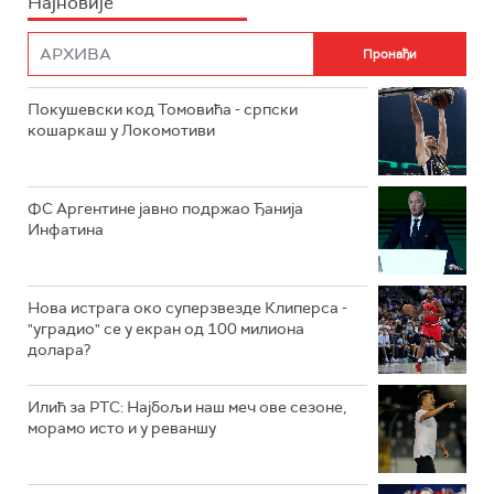
Најновије
Покушевски код Томовића - српски
кошаркаш у Локомотиви
ФС Аргентине јавно подржао Ђанија
Инфатина
Нова истрага око суперзвезде Клиперса -
"уградио" се у екран од 100 милиона
долара?
Илић за РТС: Најбољи наш меч ове сезоне,
морамо исто и у реваншу