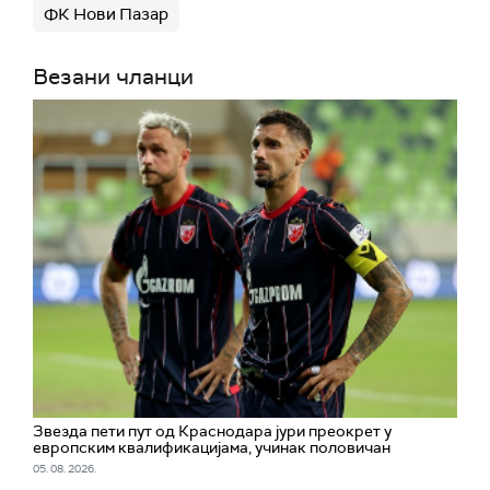
ФК Нови Пазар
Везани чланци
Звезда пети пут од Краснодара јури преокрет у
европским квалификацијама, учинак половичан
05. 08. 2026.