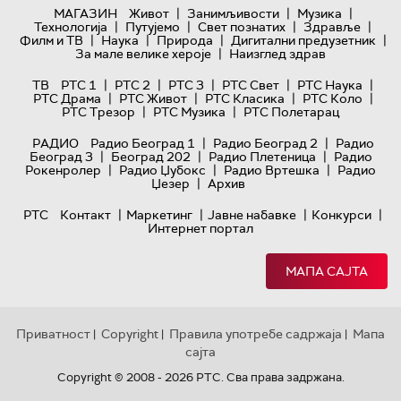
|
|
|
МАГАЗИН
Живот
Занимљивости
Музика
|
|
|
|
Технологијa
Путујемо
Свет познатих
Здравље
|
|
|
|
Филм и ТВ
Наука
Природа
Дигитални предузетник
|
За мале велике хероје
Наизглед здрав
|
|
|
|
|
ТВ
РТС 1
РТС 2
РТС 3
РТС Свет
РТС Наука
|
|
|
|
РТС Драма
РТС Живот
РТС Класика
РТС Коло
|
|
РТС Трезор
РТС Музика
РТС Полетарац
|
|
РАДИО
Радио Београд 1
Радио Београд 2
Радио
|
|
|
Београд 3
Београд 202
Радио Плетеница
Радио
|
|
|
Рокенролер
Радио Џубокс
Радио Вртешка
Радио
|
Џезер
Архив
|
|
|
|
РТС
Контакт
Маркетинг
Јавне набавке
Конкурси
Интернет портал
МАПА САЈТА
Приватност
Copyright
Правила употребе садржаја
Мапа
|
|
|
сајта
Copyright © 2008 - 2026 РТС. Сва права задржана.