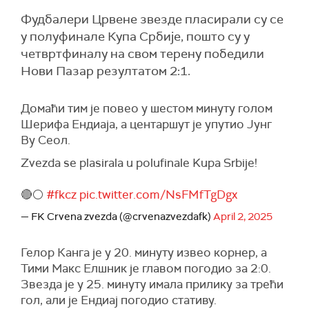
Фудбалери Црвене звезде пласирали су се
у полуфинале Купа Србије, пошто су у
четвртфиналу на свом терену победили
Нови Пазар резултатом 2:1.
Домаћи тим је повео у шестом минуту голом
Шерифа Ендиајa, а центаршут је упутио Јунг
Ву Сеол.
Zvezda se plasirala u polufinale Kupa Srbije!
🔴⚪️
#fkcz
pic.twitter.com/NsFMfTgDgx
— FK Crvena zvezda (@crvenazvezdafk)
April 2, 2025
Гелор Канга је у 20. минуту извео корнер, а
Тими Макс Елшник је главом погодио за 2:0.
Звезда је у 25. минуту имала прилику за трећи
гол, али је Ендиај погодио стативу.