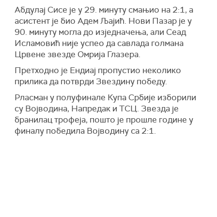
Абдулај Сисе је у 29. минуту смањио на 2:1, а
асистент је био Адем Љајић. Нови Пазар је у
90. минуту могла до изједначења, али Сеад
Исламовић није успео да савлада голмана
Црвене звезде Омрија Глазера.
Претходно је Ендиај пропустио неколико
прилика да потврди Звездину победу.
Pласман у полуфинале Купа Србије изборили
су Војводина, Напредак и ТСЦ. Звезда је
бранилац трофеја, пошто је прошле године у
финалу победила Војводину са 2:1.