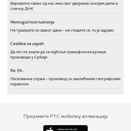
Вероватно свако од нас има свог двојника са којим дели и
сличну ДНК
Nemogućnost tusiranja
Не туширате се сваког дана – не стидите се, то је здраво
Cestitke za uspeh
Да ли сте знали да се најбоље грамофонске ручице
производе у Србији
Re: Eh...
Лесковачка спржа – производ са заштићеним географским
пореклом
Преузмите РТС мобилну апликацију