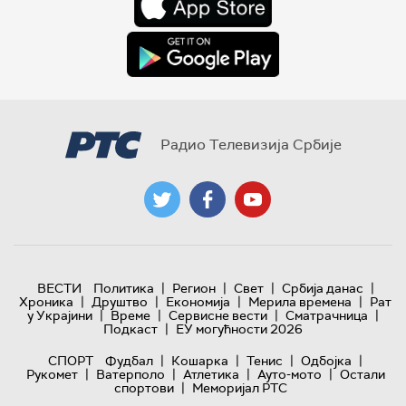
Радио Телевизија Србије
|
|
|
|
ВЕСТИ
Политика
Регион
Свет
Србија данас
|
|
|
|
Хроника
Друштво
Економија
Мерила времена
Рат
|
|
|
|
у Украјини
Време
Сервисне вести
Сматрачница
|
Подкаст
ЕУ могућности 2026
|
|
|
|
СПОРТ
Фудбал
Кошарка
Тенис
Одбојка
|
|
|
|
Рукомет
Ватерполо
Атлетика
Ауто-мото
Остали
|
спортови
Меморијал РТС