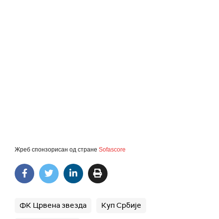
Жреб спонзорисан од стране
Sofascore
ФК Црвена звезда
Куп Србије