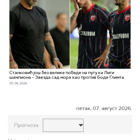
Станковић још без велике победе на путу ка Лиги
шампиона – Звезда сад мора као против Боде Глимта
05. 08. 2026.
петак, 07. август 2026.
Прогноза