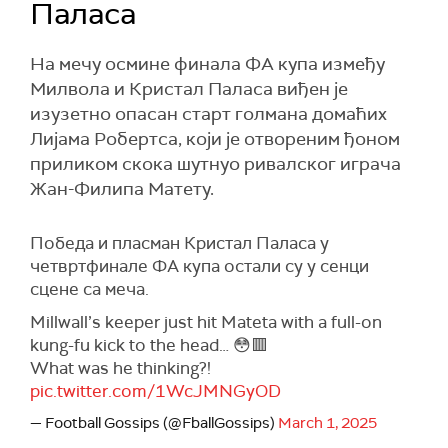
Паласа
На мечу осмине финала ФА купа између
Милвола и Кристал Паласа виђен је
изузетно опасан старт голмана домаћих
Лијама Робертса, који је отвореним ђоном
приликом скока шутнуо ривалског играча
Жан-Филипа Матету.
Победа и пласман Кристал Паласа у
четвртфинале ФА купа остали су у сенци
сцене са меча.
Millwall’s keeper just hit Mateta with a full-on
kung-fu kick to the head… 😳🟥
What was he thinking?!
pic.twitter.com/1WcJMNGyOD
— Football Gossips (@FballGossips)
March 1, 2025