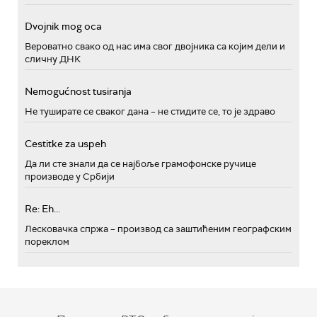
Dvojnik mog oca
Вероватно свако од нас има свог двојника са којим дели и
сличну ДНК
Nemogućnost tusiranja
Не туширате се сваког дана – не стидите се, то је здраво
Cestitke za uspeh
Да ли сте знали да се најбоље грамофонске ручице
производе у Србији
Re: Eh...
Лесковачка спржа – производ са заштићеним географским
пореклом