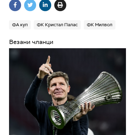
ФА куп
ФК Кристал Палас
ФК Милвол
Везани чланци