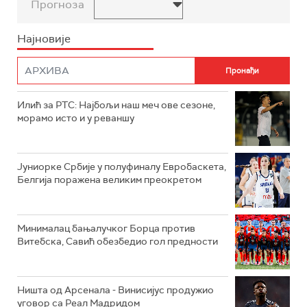
Прогноза
Најновије
Илић за РТС: Најбољи наш меч ове сезоне,
морамо исто и у реваншу
Јуниорке Србије у полуфиналу Евробаскета,
Белгија поражена великим преокретом
Минималац бањалучког Борца против
Витебска, Савић обезбедио гол предности
Ништа од Арсенала - Винисијус продужио
уговор са Реал Мадридом