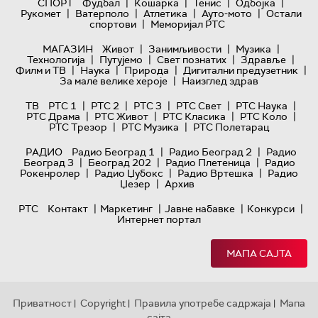
|
|
|
|
СПОРТ
Фудбал
Кошарка
Тенис
Одбојка
|
|
|
|
Рукомет
Ватерполо
Атлетика
Ауто-мото
Остали
|
спортови
Меморијал РТС
|
|
|
МАГАЗИН
Живот
Занимљивости
Музика
|
|
|
|
Технологијa
Путујемо
Свет познатих
Здравље
|
|
|
|
Филм и ТВ
Наука
Природа
Дигитални предузетник
|
За мале велике хероје
Наизглед здрав
|
|
|
|
|
ТВ
РТС 1
РТС 2
РТС 3
РТС Свет
РТС Наука
|
|
|
|
РТС Драма
РТС Живот
РТС Класика
РТС Коло
|
|
РТС Трезор
РТС Музика
РТС Полетарац
|
|
РАДИО
Радио Београд 1
Радио Београд 2
Радио
|
|
|
Београд 3
Београд 202
Радио Плетеница
Радио
|
|
|
Рокенролер
Радио Џубокс
Радио Вртешка
Радио
|
Џезер
Архив
|
|
|
|
РТС
Контакт
Маркетинг
Јавне набавке
Конкурси
Интернет портал
МАПА САЈТА
Приватност
Copyright
Правила употребе садржаја
Мапа
|
|
|
сајта