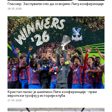
Гласнер: Заслужили смо да освојимо Лигу конференције
28. 05. 2026.
Кристал палас је шампион Лиге конференције - први
европски трофеј у историји клуба
27. 05. 2026.