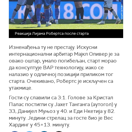
Реакција Лијама Робертса после старта
Изненађења ту не престају. Искусни
интернационални арбитар Мајкл Оливер је за
овако оштар, умало погибељан, старт морао
да консултује ВАР технологију, иако се
налазио у одличној позицији приликом тог
старта. Очекивано, Робертс је искључен са
утакмице.
Гости су славили са 3:1. Голове за Кристал
Палас постигли су Јахет Танганга (аутогол) у
33, Данијел Муњоз у 40. и Еди Нкетија у 82.
минуту. Једини стрелац за госте био је Вес
Хардинг у 45+13. минуту.