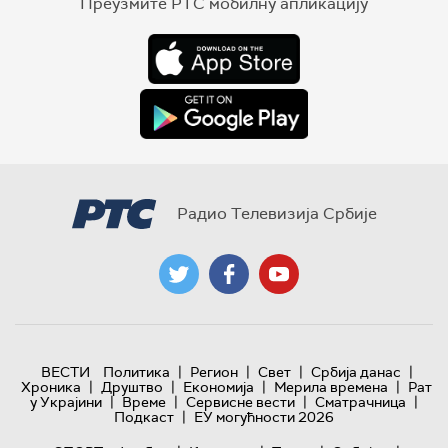
Преузмите РТС мобилну апликацију
Радио Телевизија Србије
|
|
|
|
ВЕСТИ
Политика
Регион
Свет
Србија данас
|
|
|
|
Хроника
Друштво
Економија
Мерила времена
Рат
|
|
|
|
у Украјини
Време
Сервисне вести
Сматрачница
|
Подкаст
ЕУ могућности 2026