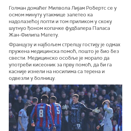
Голман домаћег Милвола Лијам Робертс се у
осмом минуту утакмице залетео ка
надолазећој лопти и том приликом у скоку
шутнуо ђоном копачке фудбалера Паласа
Жан-Филипа Матету.
Французу и најбољем стрелцу гостију је одмах
пружена медицинска помоћ, пошто је био без
свести. Медицинско особље је морало да
употреби кисеоник за прву помоћ, да би га
касније изнели на носилима са терена и
одвезли у болницу.