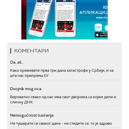
КОМЕНТАРИ
Da, ali...
Како преживети прва три дана катастрофе у Србији, и за
шта нас припрема ЕУ
Dvojnik mog oca
Вероватно свако од нас има свог двојника са којим дели и
сличну ДНК
Nemogućnost tusiranja
Не туширате се сваког дана – не стидите се, то је здраво