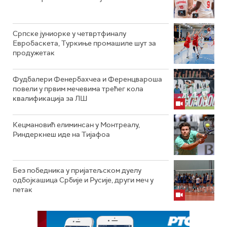
Српске јуниорке у четвртфиналу
Евробаскета, Туркиње промашиле шут за
продужетак
Фудбалери Фенербахчеа и Ференцвароша
повели у првим мечевима трећег кола
квалификација за ЛШ
Кецмановић елиминсан у Монтреалу,
Риндеркнеш иде на Тијафоа
Без победника у пријатељском дуелу
одбојкашица Србије и Русије, други меч у
петак