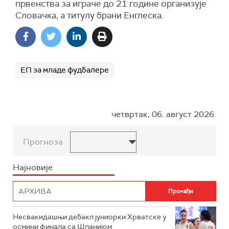
првенства за играче до 21 године организује
Словачка, а титулу брани Енглеска.
ЕП за младе фудбалере
четвртак, 06. август 2026.
Прогноза
Најновије
Несвакидашњи дебакл јуниорки Хрватске у
осмини финала са Шпанијом