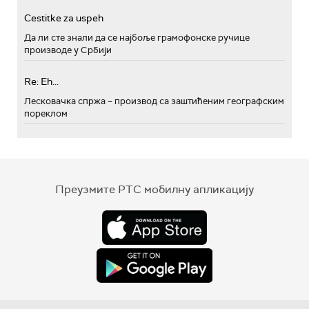
Cestitke za uspeh
Да ли сте знали да се најбоље грамофонске ручице
производе у Србији
Re: Eh...
Лесковачка спржа – производ са заштићеним географским
пореклом
Преузмите РТС мобилну апликацију