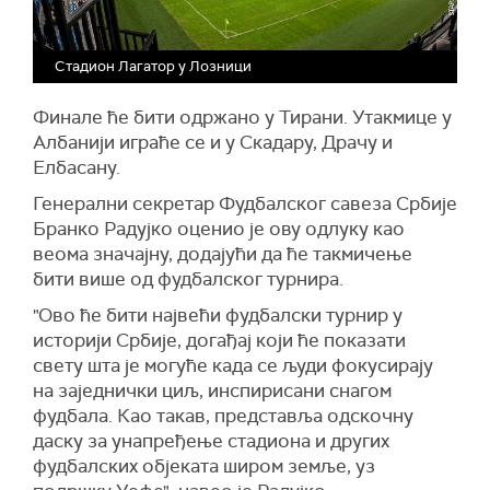
Стадион Лагатор у Лозници
Финале ће бити одржано у Тирани. Утакмице у
Албанији играће се и у Скадару, Драчу и
Елбасану.
Генерални секретар Фудбалског савеза Србије
Бранко Радујко оценио је ову одлуку као
веома значајну, додајући да ће такмичење
бити више од фудбалског турнира.
"Ово ће бити највећи фудбалски турнир у
историји Србије, догађај који ће показати
свету шта је могуће када се људи фокусирају
на заједнички циљ, инспирисани снагом
фудбала. Као такав, представља одскочну
даску за унапређење стадиона и других
фудбалских објеката широм земље, уз