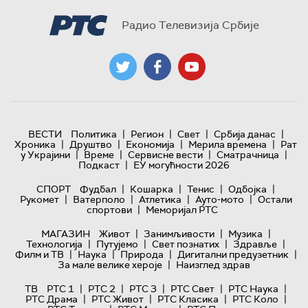
Радио Телевизија Србије
|
|
|
|
ВЕСТИ
Политика
Регион
Свет
Србија данас
|
|
|
|
Хроника
Друштво
Економија
Мерила времена
Рат
|
|
|
|
у Украјини
Време
Сервисне вести
Сматрачница
|
Подкаст
ЕУ могућности 2026
|
|
|
|
СПОРТ
Фудбал
Кошарка
Тенис
Одбојка
|
|
|
|
Рукомет
Ватерполо
Атлетика
Ауто-мото
Остали
|
спортови
Меморијал РТС
|
|
|
МАГАЗИН
Живот
Занимљивости
Музика
|
|
|
|
Технологијa
Путујемо
Свет познатих
Здравље
|
|
|
|
Филм и ТВ
Наука
Природа
Дигитални предузетник
|
За мале велике хероје
Наизглед здрав
|
|
|
|
|
ТВ
РТС 1
РТС 2
РТС 3
РТС Свет
РТС Наука
|
|
|
|
РТС Драма
РТС Живот
РТС Класика
РТС Коло