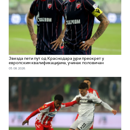
Звезда пети пут од Краснодара јури преокрет у
европским квалификацијама, учинак половичан
05. 08. 2026.