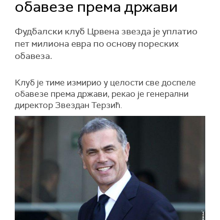
обавезе према држави
Фудбалски клуб Црвена звезда је уплатио
пет милиона евра по основу пореских
обавеза.
Клуб је тиме измирио у целости све доспеле
обавезе према држави, рекао је генерални
директор Звездан Терзић.