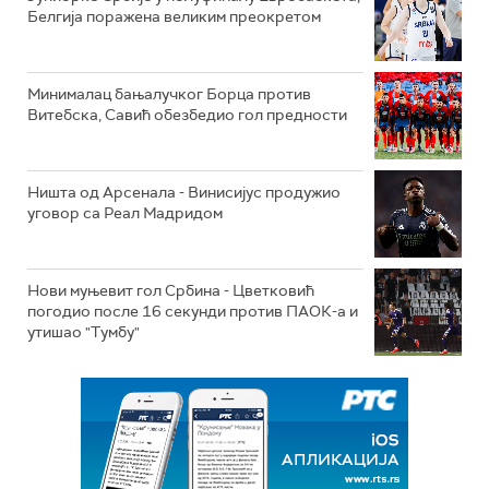
Белгија поражена великим преокретом
Минималац бањалучког Борца против
Витебска, Савић обезбедио гол предности
Ништа од Арсенала - Винисијус продужио
уговор са Реал Мадридом
Нови муњевит гол Србина - Цветковић
погодио после 16 секунди против ПАОК-а и
утишао "Тумбу"