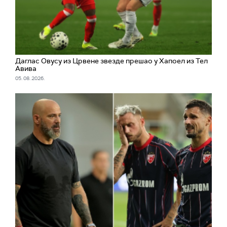
Даглас Овусу из Црвене звезде прешао у Хапоел из Тел
Авива
05. 08. 2026.