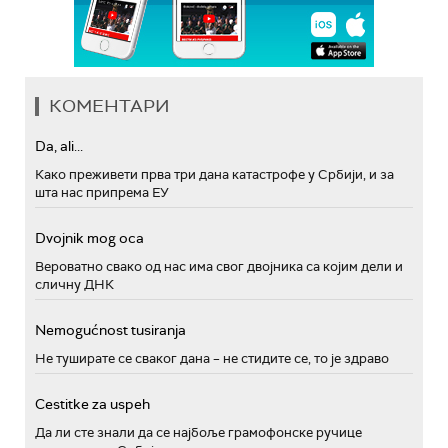
КОМЕНТАРИ
Da, ali...
Како преживети прва три дана катастрофе у Србији, и за
шта нас припрема ЕУ
Dvojnik mog oca
Вероватно свако од нас има свог двојника са којим дели и
сличну ДНК
Nemogućnost tusiranja
Не туширате се сваког дана – не стидите се, то је здраво
Cestitke za uspeh
Да ли сте знали да се најбоље грамофонске ручице