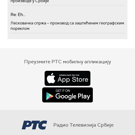
производе у Србији
Re: Eh...
Лесковачка спржа – производ са заштићеним географским
пореклом
Преузмите РТС мобилну апликацију
Радио Телевизија Србије