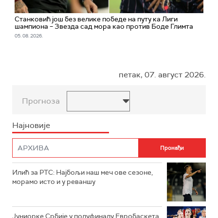
Станковић још без велике победе на путу ка Лиги
шампиона – Звезда сад мора као против Боде Глимта
05. 08. 2026.
петак, 07. август 2026.
Прогноза
Најновије
Илић за РТС: Најбољи наш меч ове сезоне,
морамо исто и у реваншу
Јуниорке Србије у полуфиналу Евробаскета,