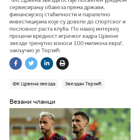
"ФК Црвена звезда остаје посвећен уредном
сервисирању обавеза према држави,
финансијској стабилности и паралелно
инвестицијама које су довеле до спортског и
пословног раста клуба. По нашој интерној
процени вредност играчког кадра Црвене
звезде тренутно износи 100 милиона евра",
закључио је Терзић.
ФК Црвена звезда
Звездан Терзић
Везани чланци