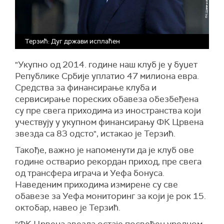
Терзић: Дуг држави исплаћен
"Укупно од 2014. године наш клуб је у буџет
Републике Србије уплатио 47 милиона евра.
Средства за финансирање клуба и
сервисирање пореских обавеза обезбеђена
су пре свега приходима из иностранства који
учествују у укупном финансирању ФК Црвена
звезда са 83 одсто", истакао је Терзић.
Такође, важно је напоменути да је клуб ове
године остварио рекордан приход, пре свега
од трансфера играча и Уефа бонуса.
Наведеним приходима измирене су све
обавезе за Уефа мониторинг за који је рок 15.
октобар, навео је Терзић.