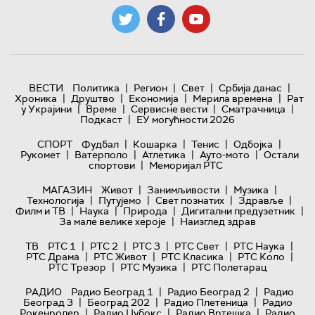
|
|
|
|
ВЕСТИ
Политика
Регион
Свет
Србија данас
|
|
|
|
Хроника
Друштво
Економија
Мерила времена
Рат
|
|
|
|
у Украјини
Време
Сервисне вести
Сматрачница
|
Подкаст
ЕУ могућности 2026
|
|
|
|
СПОРТ
Фудбал
Кошарка
Тенис
Одбојка
|
|
|
|
Рукомет
Ватерполо
Атлетика
Ауто-мото
Остали
|
спортови
Меморијал РТС
|
|
|
МАГАЗИН
Живот
Занимљивости
Музика
|
|
|
|
Технологијa
Путујемо
Свет познатих
Здравље
|
|
|
|
Филм и ТВ
Наука
Природа
Дигитални предузетник
|
За мале велике хероје
Наизглед здрав
|
|
|
|
|
ТВ
РТС 1
РТС 2
РТС 3
РТС Свет
РТС Наука
|
|
|
|
РТС Драма
РТС Живот
РТС Класика
РТС Коло
|
|
РТС Трезор
РТС Музика
РТС Полетарац
|
|
РАДИО
Радио Београд 1
Радио Београд 2
Радио
|
|
|
Београд 3
Београд 202
Радио Плетеница
Радио
|
|
|
Рокенролер
Радио Џубокс
Радио Вртешка
Радио