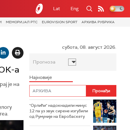
Lat
Eng
И
МЕМОРИЈАЛ РТС
EUROVISION SPORT
АРХИВА РУБРИКА
субота, 08. август 2026.
Прогноза
АОК-а
Најновије
ај је на
"Орлићи" надокнадили минус
улогу
12 па уз звук сирене изгубили
теа.
од Румуније на Евробаскету