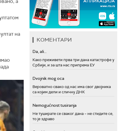
вано, а
зултатом
зултат на
КОМЕНТАРИ
Da, ali...
имао
Како преживети прва три дана катастрофе у
Србији, и за шта нас припрема ЕУ
лада
Dvojnik mog oca
Вероватно свако од нас има свог двојника
са којим дели и сличну ДНК
Nemogućnost tusiranja
Не туширате се сваког дана – не стидите се,
то је здраво