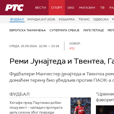
РТС
ВЕСТИ
СПОРТ
OKO
МАГАЗИН
ТВ
Р
ФУДБАЛ
МУНДИЈАЛ 2026
КОШАРКА
ТЕНИС
ОДБОЈКА
ЕВРОПСКА ТАКМИЧЕЊА
СУПЕРЛИГА СРБИЈЕ
ЛИГЕ ПЕТИЦЕ
РЕП
ИЗВОР:
СРЕДА, 25.09.2024, 22:56 -> 23:18
РТС
Реми Јунајтеда и Твентеа, 
Фудбалери Манчестер јунајтеда и Твентеа реми
домаћем терену био убедљив против ПАОК-а са
ФУДБАЛ
"Црвени 
фаворита
Хетафе пред Партизан добио
лошу вест – нападач пропушта
целу сезону због повреде