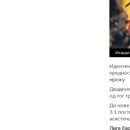
Икарди
Идентичн
предност
мрежу.
Двадесет
од тог т
До нове 
3:1 пост
асистенц
Лиге Евр