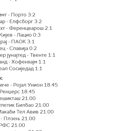
мт - Порто 3:2
ар - Елфсборг 3:2
хт - Ференцварош 2:1
ијев - Лацио 0:3
рај - ПАОК 3:1
ц - Славија 0:2
р јунајтед - Твенте 1:1
нд - Хофенхајм 1:1
еал Сосиједад 1:1
к:
хче - Ројал Унион 18.45
 Ренџерс 18.45
Бешикташ 21.00
тлетик Билбао 21.00
Макаби Тел Авив 21.00
 - Плзењ 21.00
РФС 21.00