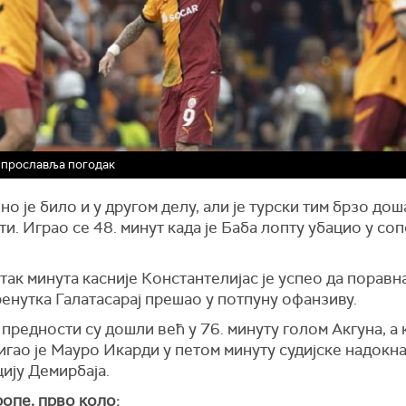
 прославља погодак
о је било и у другом делу, али је турски тим брзо дош
и. Играо се 48. минут када је Баба лопту убацио у со
ак минута касније Константелијас је успео да поравна,
ренутка Галатасарај прешао у потпуну офанзиву.
предности су дошли већ у 76. минуту голом Акгуна, а
игао је Мауро Икарди у петом минуту судијске надокн
ију Демирбаја.
опе, прво коло: