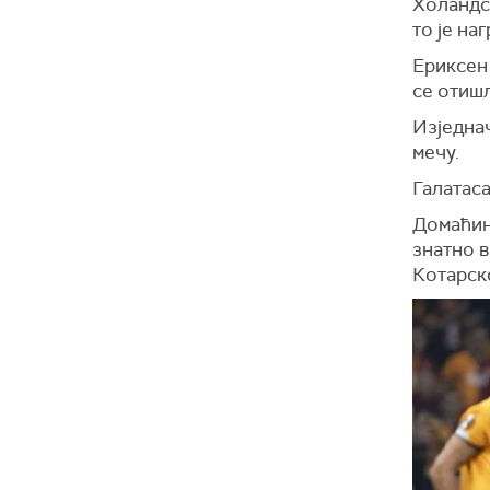
Холандс
то је на
Ериксен 
се отишл
Изједнач
мечу.
Галатаса
Домаћин
знатно в
Котарск