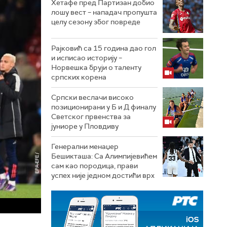
Хетафе пред Партизан добио
лошу вест – нападач пропушта
целу сезону због повреде
Рајковић са 15 година дао гол
и исписао историју –
Норвешка бруји о таленту
српских корена
Српски веслачи високо
позиционирани у Б и Д финалу
Светског првенства за
јуниоре у Пловдиву
Генерални менаџер
Бешикташа: Са Алимпијевићем
сам као породица, прави
успех није једном достићи врх