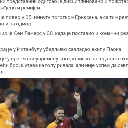
ки представник одиграо је дисциплиновано и пожртво
грађено и ремијем.
је повео у 35. минуту поготком Ериксена, а са тим ре
о и на одмор.
ио је Сем Ламерс у 68. када је поставио и коначни ре
рај је у Истанбулу убедљиво савладао екипу Паока
 је у првом полувремену контролисао посед лопте и 
ећи број шутева ка голу ривала, али није успео да сав
ог.