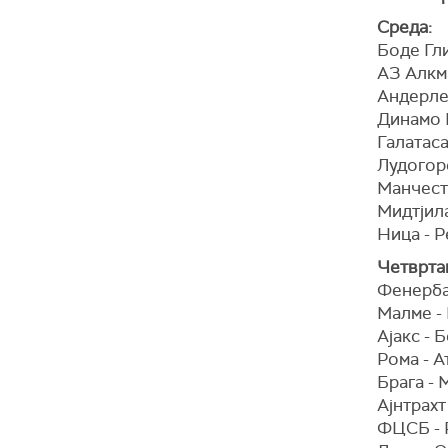
Среда:
Боде Гли
АЗ Алкм
Андерле
Динамо К
Галатаса
Лудогоре
Манчесте
Мидтјила
Ница - Р
Четврта
Фенерба
Малме -
Ајакс - 
Рома - А
Брага - 
Ајнтрахт
ФЦСБ - 