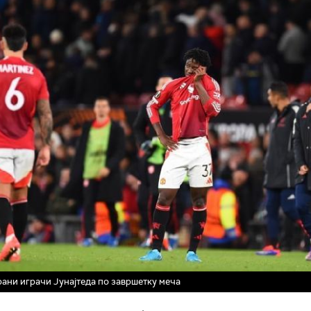
ани играчи Јунајтеда по завршетку меча