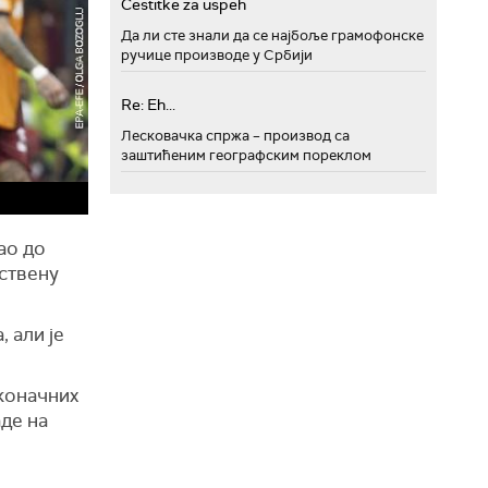
Cestitke za uspeh
Да ли сте знали да се најбоље грамофонске
ручице производе у Србији
Re: Eh...
Лесковачка спржа – производ са
заштићеним географским пореклом
ао до
пствену
 али је
 коначних
аде на