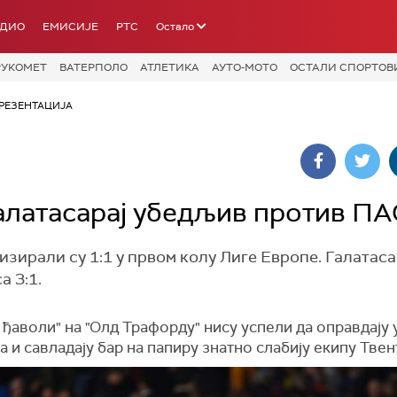
АДИО
ЕМИСИЈЕ
РТС
Остало
РУКОМЕТ
ВАТЕРПОЛО
АТЛЕТИКА
АУТО-МОТО
ОСТАЛИ СПОРТОВ
РЕЗЕНТАЦИЈА
Галатасарај убедљив против П
зирали су 1:1 у првом колу Лиге Европе. Галатасар
 3:1.
ђаволи" на "Олд Трафорду" нису успели да оправдају 
 и савладају бар на папиру знатно слабију екипу Твен