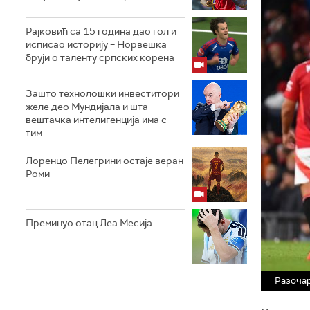
Рајковић са 15 година дао гол и
исписао историју – Норвешка
бруји о таленту српских корена
Зашто технолошки инвеститори
желе део Мундијала и шта
вештачка интелигенција има с
тим
Лоренцо Пелегрини остаје веран
Роми
Преминуо отац Леа Месија
Разочар