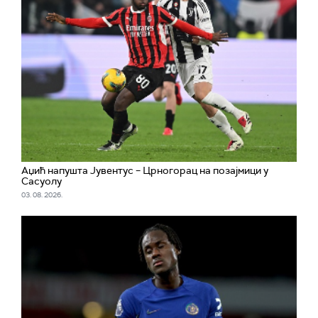
Аџић напушта Јувентус – Црногорац на позајмици у
Сасуолу
03. 08. 2026.