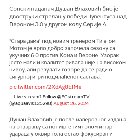
Српски надапач Душан Влаховић био је
двоструки стрелац у победи Јувентуса над
Вероном 3:0 у другом колу Серије А.
"Стара дама" под новим тренером Тијагом
Мотом је врло добро започела сезону са
укучних 6:0 против Кома и Вероне. Узорак
јесте мали и квалитет ривала није на високом
нивоу, али резулати говоре да се ради о
сигурној игри подмлађеног састава.
pic.twitter.com/2XdAg8EfMe
— Live stream? Follow @FCstreamTV
(@aquaavis125298)
August 26, 2024
Душан Влаховић је после малерозног издања
на отварању са поништеним голом и пар
удараца у оквир гола остао фокусиран и