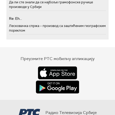
Да ли сте знали да се најбоље грамофонске ручице
производе у Србији
Re: Eh...
Лесковачка спржа – производ са заштићеним географским
пореклом
Преузмите РТС мобилну апликацију
Радио Телевизија Србије