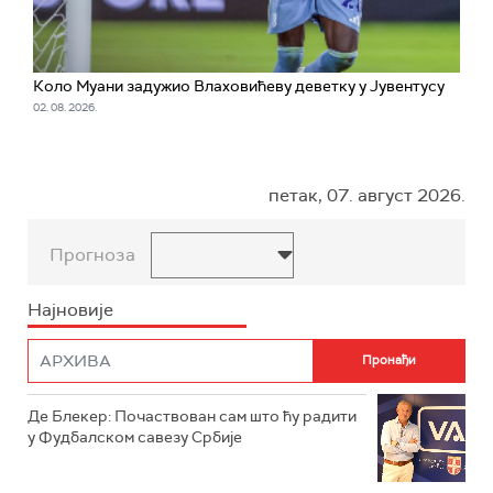
Коло Муани задужио Влаховићеву деветку у Јувентусу
02. 08. 2026.
петак, 07. август 2026.
Прогноза
Најновије
Де Блекер: Почаствован сам што ћу радити
у Фудбалском савезу Србије