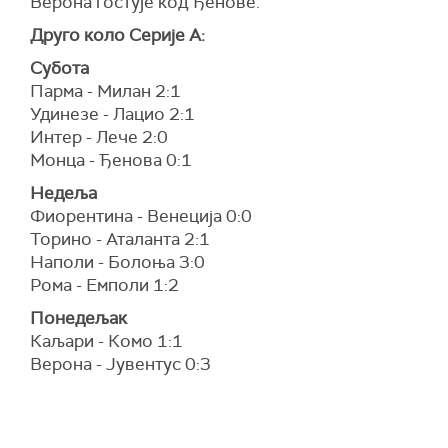
Верона гостује код Ђенове.
Друго коло Серије А:
Субота
Парма - Милан 2:1
Удинезе - Лацио 2:1
Интер - Лече 2:0
Монца - Ђенова 0:1
Недеља
Фиорентина - Венеција 0:0
Торино - Аталанта 2:1
Наполи - Болоња 3:0
Рома - Емполи 1:2
Понедељак
Каљари - Комо 1:1
Верона - Јувентус 0:3