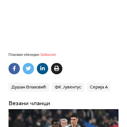
Пласман обезедио
Sofascore
Душан Влаховић
ФК Јувентус
Серија А
Везани чланци