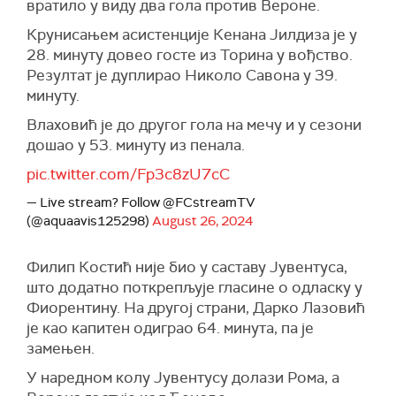
вратило у виду два гола против Вероне.
Крунисањем асистенције Кенана Јилдиза је у
28. минуту довео госте из Торина у вођство.
Резултат је дуплирао Николо Савона у 39.
минуту.
Влаховић је до другог гола на мечу и у сезони
дошао у 53. минуту из пенала.
pic.twitter.com/Fp3c8zU7cC
— Live stream? Follow @FCstreamTV
(@aquaavis125298)
August 26, 2024
Филип Костић није био у саставу Јувентуса,
што додатно поткрепљује гласине о одласку у
Фиорентину. На другој страни, Дарко Лазовић
је као капитен одиграо 64. минута, па је
замењен.
У наредном колу Јувентусу долази Рома, а