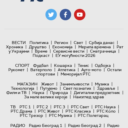
|
|
|
|
ВЕСТИ
Политика
Регион
Свет
Србија данас
|
|
|
|
Хроника
Друштво
Економија
Мерила времена
Рат
|
|
|
|
у Украјини
Време
Сервисне вести
Сматрачница
|
Подкаст
ЕУ могућности 2026
|
|
|
|
СПОРТ
Фудбал
Кошарка
Тенис
Одбојка
|
|
|
|
Рукомет
Ватерполо
Атлетика
Ауто-мото
Остали
|
спортови
Меморијал РТС
|
|
|
МАГАЗИН
Живот
Занимљивости
Музика
|
|
|
|
Технологијa
Путујемо
Свет познатих
Здравље
|
|
|
|
Филм и ТВ
Наука
Природа
Дигитални предузетник
|
За мале велике хероје
Наизглед здрав
|
|
|
|
|
ТВ
РТС 1
РТС 2
РТС 3
РТС Свет
РТС Наука
|
|
|
|
РТС Драма
РТС Живот
РТС Класика
РТС Коло
|
|
РТС Трезор
РТС Музика
РТС Полетарац
|
|
РАДИО
Радио Београд 1
Радио Београд 2
Радио