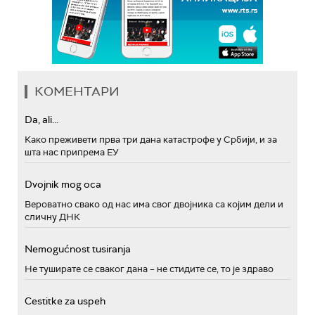
КОМЕНТАРИ
Da, ali...
Како преживети прва три дана катастрофе у Србији, и за
шта нас припрема ЕУ
Dvojnik mog oca
Вероватно свако од нас има свог двојника са којим дели и
сличну ДНК
Nemogućnost tusiranja
Не туширате се сваког дана – не стидите се, то је здраво
Cestitke za uspeh