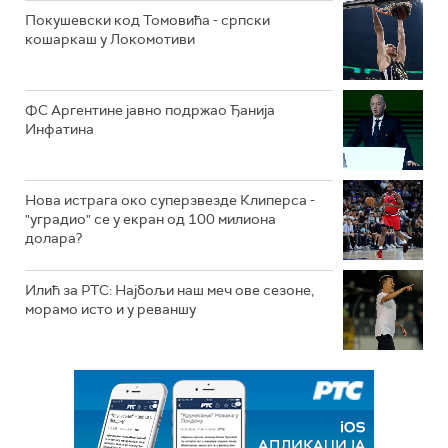
Покушевски код Томовића - српски
кошаркаш у Локомотиви
ФС Аргентине јавно подржао Ђанија
Инфатина
Нова истрага око суперзвезде Клиперса -
"уградио" се у екран од 100 милиона
долара?
Илић за РТС: Најбољи наш меч ове сезоне,
морамо исто и у реваншу