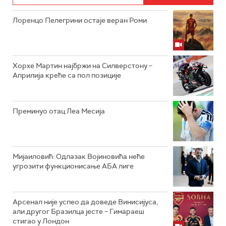
Лоренцо Пелегрини остаје веран Роми
Хорхе Мартин најбржи на Силверстону –
Априлија креће са пол позиције
Преминуо отац Леа Месија
Мијаиловић: Одлазак Војиновића неће
угрозити функционисање АБА лиге
Арсенал није успео да доведе Винисијуса,
али другог Бразилца јесте – Гимараеш
стигао у Лондон