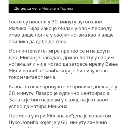
Детаљ са меча Милана и Торина
Гости су повели у 30. минуту аутоголом
Малика Тијаа иако је Милан у овом периоду
имао више лопте у својим ногама као и више
прилика да дође до гола.
Исти интензитет игре пренео се и на други
део. Милан је нападао, држао лопту у својим
ногама, али није могао да затресе мрежу Вање
Милинковића Савића који је био изузетан
током читавог меча.
Казна за неке пропуштене прилике дошла је у
68. минуту. Лазаро је одлично центрирао а
Запата је био највиши у скоку, па је главом
успео да матира Мењона.
Промена у игри Милана виђена је изласком
Луке Јовића којег је у 60. минуту заменио