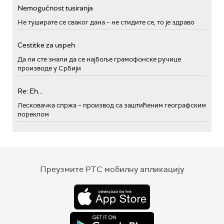
Nemogućnost tusiranja
Не туширате се сваког дана – не стидите се, то је здраво
Cestitke za uspeh
Да ли сте знали да се најбоље грамофонске ручице
производе у Србији
Re: Eh...
Лесковачка спржа – производ са заштићеним географским
пореклом
Преузмите РТС мобилну апликацију