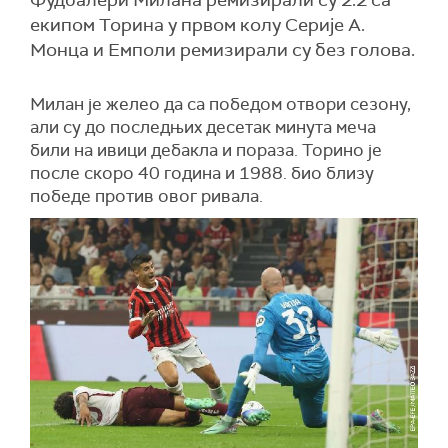
Фудбалери Милана ремизирали су 2:2 са
екипом Торина у првом колу Серије А.
Монца и Емполи ремизирали су без голова.
Милан је желео да са победом отвори сезону,
али су до последњих десетак минута меча
били на ивици дебакла и пораза. Торино је
после скоро 40 година и 1988. био близу
победе против овог ривала.