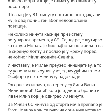
Алваро Мората који је одмах унео живост у
росо-нере.
Шпанац је у 81. минуту постигао погодак, али
му је овај поништен због недозвољене
позиције.
Неколико минута касније при истеку
регуларног времена, у 89. Рајндерс је шутирао
ка голу, а Мората је био најбоље постављен па
је скренуо лопту и послао је у мрежу поред
немоћног Милинковића-Савића.
У наставку је Милан преузео иницијативу, а то
су успели и да крунишу изједначујућим голом
Окафора у петом минуту надокнаде.
Од српских играча, на терену су били Вања
Милинковић-Савић који је одлично бранио и
Иван Илић који је одиграо 70 минута.
За Милан 60 минута од старта меча припало је
Луки Јовићу који се руку на срце није истакао,