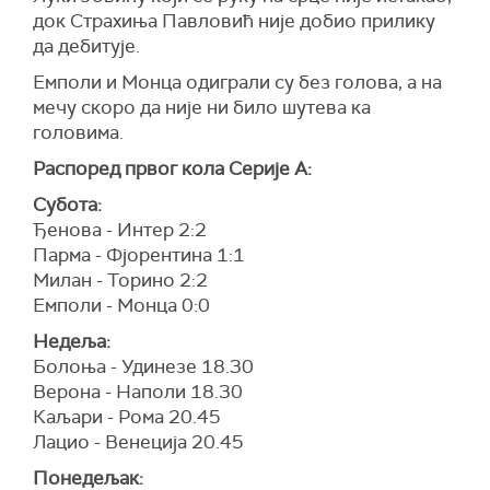
док Страхиња Павловић није добио прилику
да дебитује.
Емполи и Монца одиграли су без голова, а на
мечу скоро да није ни било шутева ка
головима.
Распоред првог кола Серије А:
Субота:
Ђенова - Интер 2:2
Парма - Фјорентина 1:1
Милан - Торино 2:2
Емполи - Монца 0:0
Недеља:
Болоња - Удинезе 18.30
Верона - Наполи 18.30
Каљари - Рома 20.45
Лацио - Венеција 20.45
Понедељак: