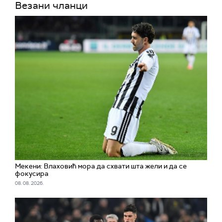
Везани чланци
Мекени: Влаховић мора да схвати шта жели и да се
фокусира
08. 08. 2026.