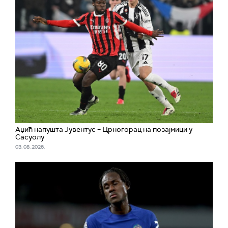
Аџић напушта Јувентус – Црногорац на позајмици у
Сасуолу
03. 08. 2026.