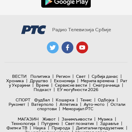
Радио Телевизија Србије
|
|
|
|
ВЕСТИ
Политика
Регион
Свет
Србија данас
|
|
|
|
Хроника
Друштво
Економија
Мерила времена
Рат
|
|
|
|
у Украјини
Време
Сервисне вести
Сматрачница
|
Подкаст
ЕУ могућности 2026
|
|
|
|
СПОРТ
Фудбал
Кошарка
Тенис
Одбојка
|
|
|
|
Рукомет
Ватерполо
Атлетика
Ауто-мото
Остали
|
спортови
Меморијал РТС
|
|
|
МАГАЗИН
Живот
Занимљивости
Музика
|
|
|
|
Технологијa
Путујемо
Свет познатих
Здравље
|
|
|
|
Филм и ТВ
Наука
Природа
Дигитални предузетник