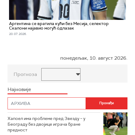
Аргентина се вратила кући без Месија, селектор
Скалони најавио могућ одлазак
20. 07. 2026.
понедељак, 10. август 2026.
Прогноза
Најновије
Хапоел има проблеме пред Звезду – у
Београду без двојице играча бране
предност