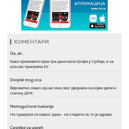
КОМЕНТАРИ
Da, ali...
Како преживети прва три дана катастрофе у Србији, и за
шта нас припрема ЕУ
Dvojnik mog oca
Вероватно свако од нас има свог двојника са којим дели и
сличну ДНК
Nemogućnost tusiranja
Не туширате се сваког дана – не стидите се, то је здраво
Cestitke za uspeh