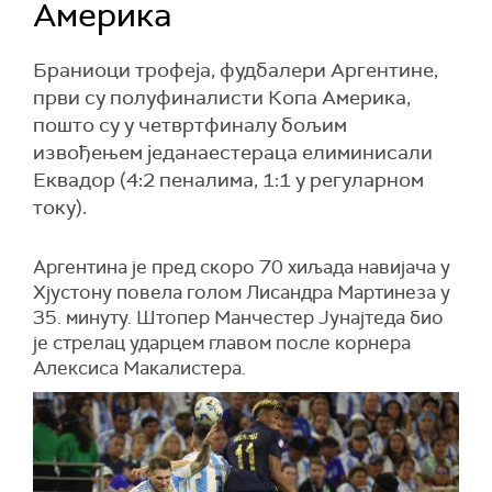
Америка
Браниоци трофеја, фудбалери Аргентине,
први су полуфиналисти Копа Америка,
пошто су у четвртфиналу бољим
извођењем једанаестераца елиминисали
Еквадор (4:2 пеналима, 1:1 у регуларном
току).
Аргентина је пред скоро 70 хиљада навијача у
Хјустону повела голом Лисандра Мартинеза у
35. минуту. Штопер Манчестер Јунајтеда био
је стрелац ударцем главом после корнера
Алексиса Макалистера.