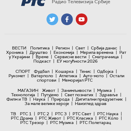
Радио Телевизија Србије
|
|
|
|
ВЕСТИ
Политика
Регион
Свет
Србија данас
|
|
|
|
Хроника
Друштво
Економија
Мерила времена
Рат
|
|
|
|
у Украјини
Време
Сервисне вести
Сматрачница
|
Подкаст
ЕУ могућности 2026
|
|
|
|
СПОРТ
Фудбал
Кошарка
Тенис
Одбојка
|
|
|
|
Рукомет
Ватерполо
Атлетика
Ауто-мото
Остали
|
спортови
Меморијал РТС
|
|
|
МАГАЗИН
Живот
Занимљивости
Музика
|
|
|
|
Технологијa
Путујемо
Свет познатих
Здравље
|
|
|
|
Филм и ТВ
Наука
Природа
Дигитални предузетник
|
За мале велике хероје
Наизглед здрав
|
|
|
|
|
ТВ
РТС 1
РТС 2
РТС 3
РТС Свет
РТС Наука
|
|
|
|
РТС Драма
РТС Живот
РТС Класика
РТС Коло
|
|
РТС Трезор
РТС Музика
РТС Полетарац