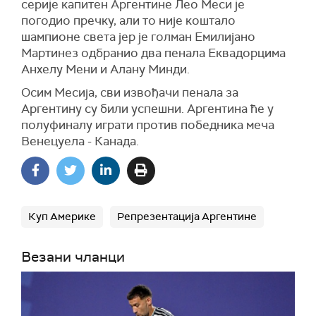
серије капитен Аргентине Лео Меси је
погодио пречку, али то није коштало
шампионе света јер је голман Емилијано
Мартинез одбранио два пенала Еквадорцима
Анхелу Мени и Алану Минди.
Осим Месија, сви извођачи пенала за
Аргентину су били успешни. Аргентина ће у
полуфиналу играти против победника меча
Венецуела - Канада.
Куп Америке
Репрезентација Аргентине
Везани чланци