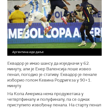
Аргентина иде даље
Еквадор је имао шансу да изједначи у 62.
минуту, али је Енер Валенсија лоше извео
пенал, погодио је стативу. Еквадор је пенале
изборио голом Кевина Родригеза у 90+1.
минуту.
На Копа Америка нема продужетака у
четвртфиналу и полуфиналу, па се одмах
приступило извођењу пенала. На старту пенал