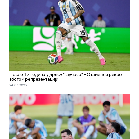
После 17 година у дресу "гаучоса" – Отаменди рекао
збогом репрезентацији
24. 07. 2026.