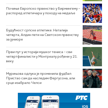
Почиње Европско првенство у Бирмингему –
распоред атлетичара у походу на медаље
Будућност српске атлетике: Наталија
четврта, Алдин пети на Светском првенству
за јуниоре
Први пут у историји мушког тениса – сви
четвртфиналисти у Монтреалу рођени у 21.
веку
Мурињова одлука је променила фудбал:
Пристао сам да наследим Фергусона, али
срце изабрало Челси