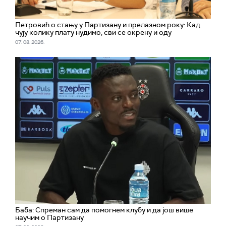
Петровић о стању у Партизану и прелазном року: Кад
чују колику плату нудимо, сви се окрену и оду
07. 08. 2026.
Баба: Спреман сам да помогнем клубу и да још више
научим о Партизану