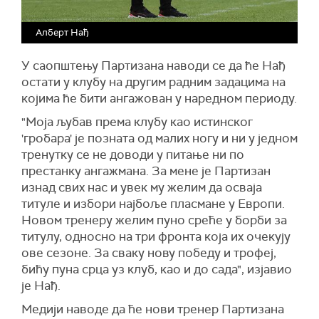
Алберт Нађ
У саопштењу Партизана наводи се да ће Нађ
остати у клубу на другим радним задацима на
којима ће бити ангажован у наредном периоду.
"Моја љубав према клубу као истинског
'гробара' је позната од малих ногу и ни у једном
тренутку се не доводи у питање ни по
престанку ангажмана. За мене је Партизан
изнад свих нас и увек му желим да осваја
титуле и избори најбоље пласмане у Европи.
Новом тренеру желим пуно среће у борби за
титулу, односно на три фронта која их очекују
ове сезоне. За сваку нову победу и трофеј,
бићу пуна срца уз клуб, као и до сада", изјавио
је Нађ.
Медији наводе да ће нови тренер Партизана