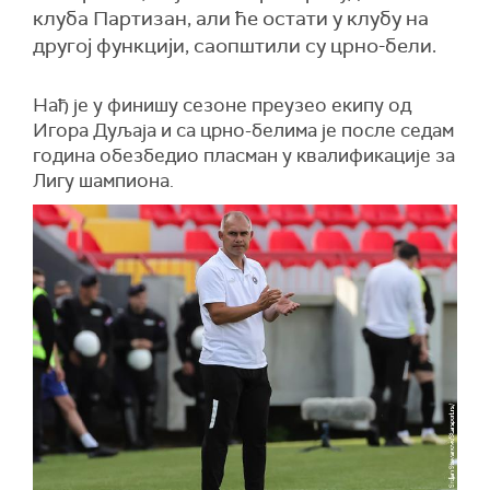
клуба Партизан, али ће остати у клубу на
другој функцији, саопштили су црно-бели.
Нађ је у финишу сезоне преузео екипу од
Игора Дуљаја и са црно-белима је после седам
година обезбедио пласман у квалификације за
Лигу шампиона.