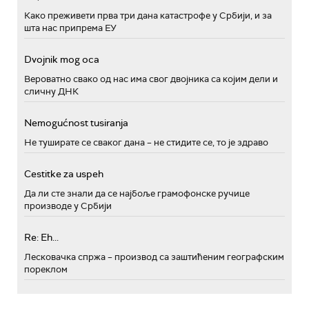
Како преживети прва три дана катастрофе у Србији, и за
шта нас припрема ЕУ
Dvojnik mog oca
Вероватно свако од нас има свог двојника са којим дели и
сличну ДНК
Nemogućnost tusiranja
Не туширате се сваког дана – не стидите се, то је здраво
Cestitke za uspeh
Да ли сте знали да се најбоље грамофонске ручице
производе у Србији
Re: Eh...
Лесковачка спржа – производ са заштићеним географским
пореклом