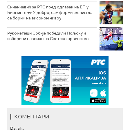
Синанчевић за РТС пред одлазак на ЕП у
Бирмингему: У доброј сам форми, желим да
се борим на високом нивоу
Рукометаши Србије победили Пољску и
изборили пласман на Светско првенство
КОМЕНТАРИ
Da, ali...