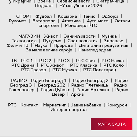
|
|
|
|
у Украјини
Време
Сервисне вести
Сматрачница
|
Подкаст
ЕУ могућности 2026
|
|
|
|
СПОРТ
Фудбал
Кошарка
Тенис
Одбојка
|
|
|
|
Рукомет
Ватерполо
Атлетика
Ауто-мото
Остали
|
спортови
Меморијал РТС
|
|
|
МАГАЗИН
Живот
Занимљивости
Музика
|
|
|
|
Технологијa
Путујемо
Свет познатих
Здравље
|
|
|
|
Филм и ТВ
Наука
Природа
Дигитални предузетник
|
За мале велике хероје
Наизглед здрав
|
|
|
|
|
ТВ
РТС 1
РТС 2
РТС 3
РТС Свет
РТС Наука
|
|
|
|
РТС Драма
РТС Живот
РТС Класика
РТС Коло
|
|
РТС Трезор
РТС Музика
РТС Полетарац
|
|
РАДИО
Радио Београд 1
Радио Београд 2
Радио
|
|
|
Београд 3
Београд 202
Радио Плетеница
Радио
|
|
|
Рокенролер
Радио Џубокс
Радио Вртешка
Радио
|
Џезер
Архив
|
|
|
|
РТС
Контакт
Маркетинг
Јавне набавке
Конкурси
Интернет портал
МАПА САЈТА