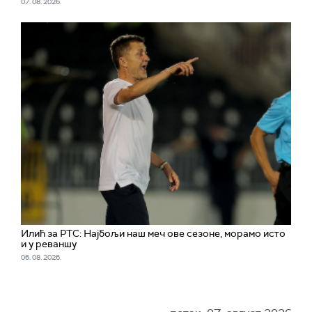
07. 08. 2026.
Илић за РТС: Најбољи наш меч ове сезоне, морамо исто
и у реваншу
06. 08. 2026.