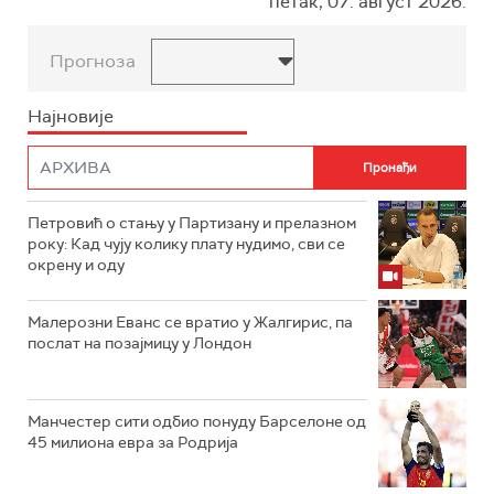
петак, 07. август 2026.
Прогноза
Најновије
Петровић о стању у Партизану и прелазном
року: Кад чују колику плату нудимо, сви се
окрену и оду
Малерозни Еванс се вратио у Жалгирис, па
послат на позајмицу у Лондон
Манчестер сити одбио понуду Барселоне од
45 милиона евра за Родрија