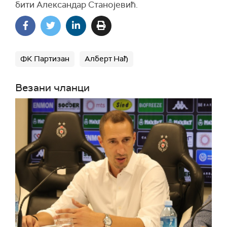
бити Александар Станојевић.
ФК Партизан
Алберт Нађ
Везани чланци