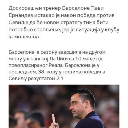
Доскорашњи тренер Барселоне Ћави
Ернандез истакао је након победе против
Севиље да ће новом стратегу тима бити
потребно стрпљење, јер је ситуација у клубу
комплексна.
Барселона је сезону завршила на другом
месту у шпанској Ла Лиги са 10 мање од
првопласираног Реала. Барселона је у
последњем, 38. колу у гостима победила
Севиљу резултатом 2:1.