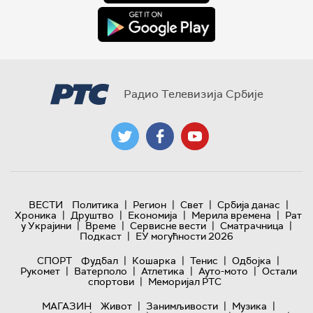
Радио Телевизија Србије
|
|
|
|
ВЕСТИ
Политика
Регион
Свет
Србија данас
|
|
|
|
Хроника
Друштво
Економија
Мерила времена
Рат
|
|
|
|
у Украјини
Време
Сервисне вести
Сматрачница
|
Подкаст
ЕУ могућности 2026
|
|
|
|
СПОРТ
Фудбал
Кошарка
Тенис
Одбојка
|
|
|
|
Рукомет
Ватерполо
Атлетика
Ауто-мото
Остали
|
спортови
Меморијал РТС
|
|
|
МАГАЗИН
Живот
Занимљивости
Музика