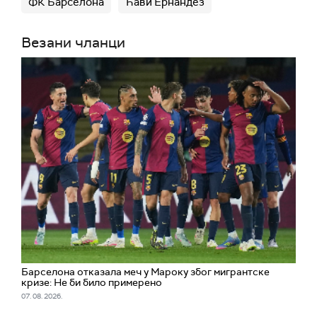
ФК Барселона
Ћави Ернандез
Везани чланци
Барселона отказала меч у Мароку због мигрантске
кризе: Не би било примерено
07. 08. 2026.