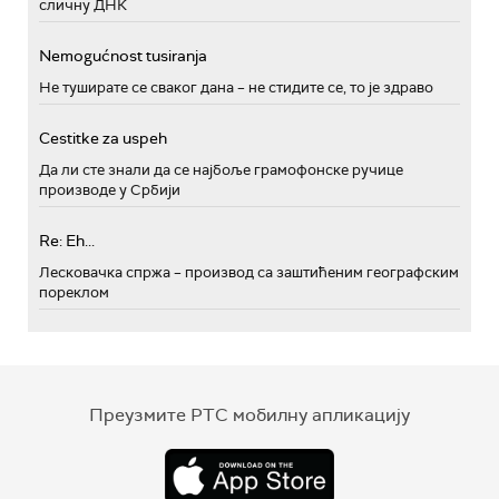
сличну ДНК
Nemogućnost tusiranja
Не туширате се сваког дана – не стидите се, то је здраво
Cestitke za uspeh
Да ли сте знали да се најбоље грамофонске ручице
производе у Србији
Re: Eh...
Лесковачка спржа – производ са заштићеним географским
пореклом
Преузмите РТС мобилну апликацију