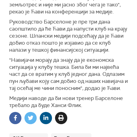
земљотрес и није ми јасно због чега је тако",
рекао је Ћави на конференцији за медије.
Руководство Барселоне је пре три дана
саопштило да ће Ћави да напусти клуб на крају
сезоне. Шпански медији подсећају да је Ћави
добио отказ пошто је изјавио да се клуб
налази у тешкој финансијској ситуацији.
"Навијачи морају да знају да је економска
ситуација у клубу тешка. Била би ми највећа
част да се вратим у клуб једног дана. Одлазим
пун љубави коју сам добио од наших навијача и
тај осећај ме чини поносним", додао је Ћави.
Медији наводе да би нови тренер Барселоне
требало да буде Ханси Флик.