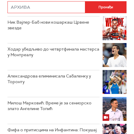
Ник Вајлер-Баб нови кошаркаш Црвене
звезде
Ходар убедљиво до четвртфинала мастерса
у Монтреалу
Александрова елиминисала Сабаленку у
Торонту
Милош Марковић: Време је за сениорско
злато Ангелине Топић
Фифа о притисцима на Инфантина: Покушај