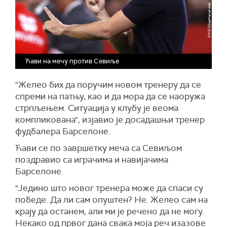
Ћави на мечу против Севиље
"Желео бих да поручим новом тренеру да се
спреми на патњу, као и да мора да се наоружа
стрпљењем. Ситуација у клубу је веома
компликована", изјавио је досадашњи тренер
фудбалера Барселоне.
Ћави се по завршетку меча са Севиљом
поздравио са играчима и навијачима
Барселоне.
"Једино што новог тренера може да спаси су
победе. Да ли сам опуштен? Не. Желео сам на
крају да останем, али ми је речено да не могу.
Некако од првог дана свака моја реч изазове